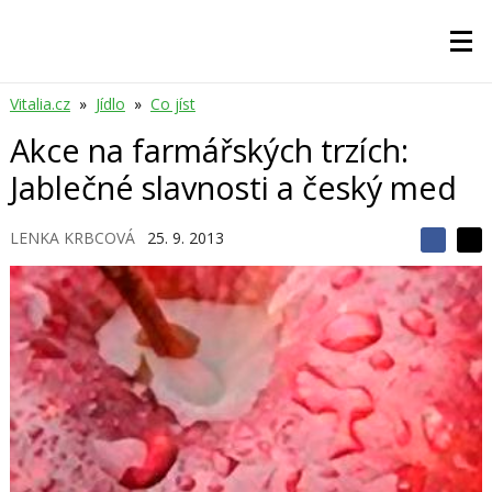
Vitalia.cz
»
Jídlo
»
Co jíst
Akce na farmářských trzích:
Jablečné slavnosti a český med
LENKA KRBCOVÁ
25. 9. 2013
S
S
S
d
d
d
í
í
í
l
l
e
e
l
j
j
t
e
t
e
e
t
n
n
a
a
F
s
a
í
c
t
e
i
b
X