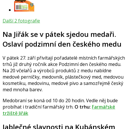
Další 2 fotografie
Na Jiřák se v pátek sjedou medaři.
Oslaví podzimní den českého medu
V pátek 27. září přivítají pořadatelé místních farmářských
trhů již druhý ročník akce Podzimní den českého medu.
Na 20 včelařů a výrobců produktů z medu nabídne
medové perníčky, medovník, plástečkový med, medovou
kosmetiku, medovinu, medové pivo a samozřejmě český
med mnoha barev.
Medobraní se koná od 10 do 20 hodin. Vedle něj bude
probíhat i tradiční farmářský trh.
O trhu:
Farmářské
tržiště Jiřák
Jablečné slavnosti na Kubánském