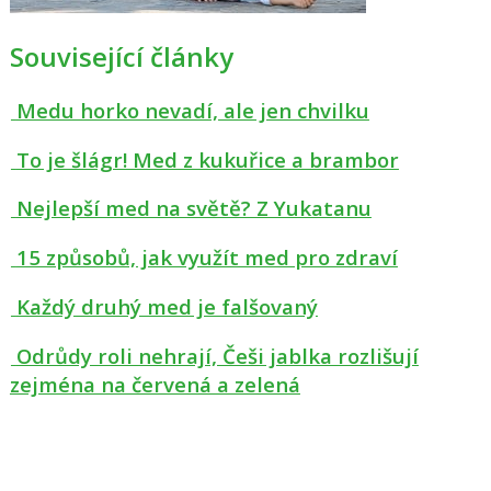
Související články
Medu horko nevadí, ale jen chvilku
To je šlágr! Med z kukuřice a brambor
Nejlepší med na světě? Z Yukatanu
15 způsobů, jak využít med pro zdraví
Každý druhý med je falšovaný
Odrůdy roli nehrají, Češi jablka rozlišují
zejména na červená a zelená