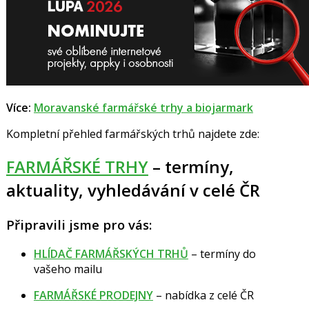
Více:
Moravanské farmářské trhy a biojarmark
Kompletní přehled farmářských trhů najdete zde:
FARMÁŘSKÉ TRHY
– termíny,
aktuality, vyhledávání v celé ČR
Připravili jsme pro vás:
HLÍDAČ FARMÁŘSKÝCH TRHŮ
– termíny do
vašeho mailu
FARMÁŘSKÉ PRODEJNY
– nabídka z celé ČR