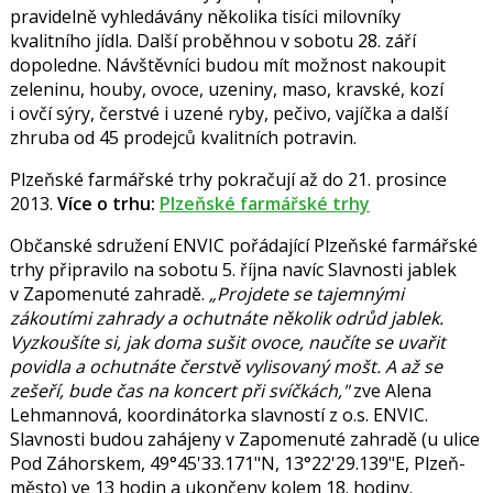
pravidelně vyhledávány několika tisíci milovníky
kvalitního jídla. Další proběhnou v sobotu 28. září
dopoledne. Návštěvníci budou mít možnost nakoupit
zeleninu, houby, ovoce, uzeniny, maso, kravské, kozí
i ovčí sýry, čerstvé i uzené ryby, pečivo, vajíčka a další
zhruba od 45 prodejců kvalitních potravin.
Plzeňské farmářské trhy pokračují až do 21. prosince
2013.
Více o trhu:
Plzeňské farmářské trhy
Občanské sdružení ENVIC pořádající Plzeňské farmářské
trhy připravilo na sobotu 5. října navíc Slavnosti jablek
v Zapomenuté zahradě.
„Projdete se tajemnými
zákoutími zahrady a ochutnáte několik odrůd jablek.
Vyzkoušíte si, jak doma sušit ovoce, naučíte se uvařit
povidla a ochutnáte čerstvě vylisovaný mošt. A až se
zešeří, bude čas na koncert při svíčkách,"
zve
Alena
Lehmannová
, koordinátorka slavností z o.s. ENVIC.
Slavnosti budou zahájeny v Zapomenuté zahradě (u ulice
Pod Záhorskem, 49°45'33.171"N, 13°22'29.139"E, Plzeň-
město) ve 13 hodin a ukončeny kolem 18. hodiny.