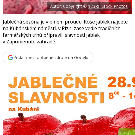
o
Autor: Copyright ©
123RF Stock Photos
o
k
u
Jablečná sezóna je v plném proudu. Koše jablek najdete
na Kubánském náměstí, v Plzni zase vedle tradičních
farmářských trhů připravili slavnosti jablek
v Zapomenuté zahradě.
Přidat mezi oblíbené zdroje na Googlu