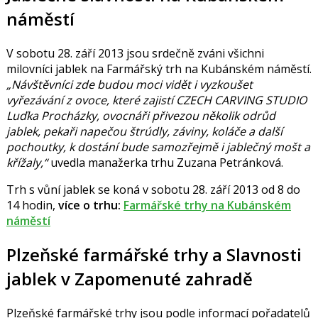
náměstí
V sobotu 28. září 2013 jsou srdečně zváni všichni
milovníci jablek na Farmářský trh na Kubánském náměstí.
„Návštěvníci zde budou moci vidět i vyzkoušet
vyřezávání z ovoce, které zajistí CZECH CARVING STUDIO
Luďka Procházky, ovocnáři přivezou několik odrůd
jablek, pekaři napečou štrúdly, záviny, koláče a další
pochoutky, k dostání bude samozřejmě i jablečný mošt a
křížaly,“
uvedla manažerka trhu
Zuzana Petránková
.
Trh s vůní jablek se koná v sobotu 28. září 2013 od 8 do
14 hodin,
více o trhu:
Farmářské trhy na Kubánském
náměstí
Plzeňské farmářské trhy a
Slavnosti
jablek v Zapomenuté zahradě
Plzeňské farmářské trhy jsou podle informací pořadatelů