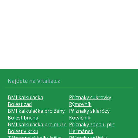
Najdete na Vitalia.cz
BMI kalkulačka
Příznaky cukrovky
Bolest zad
Rýmovník
BMI kalkulačka pro ženy
Příznaky sklerózy
Bolest břicha
Kotvičník
BMI kalkulačka pro muže
Příznaky zápalu plic
Bolest v krku
Heřmánek