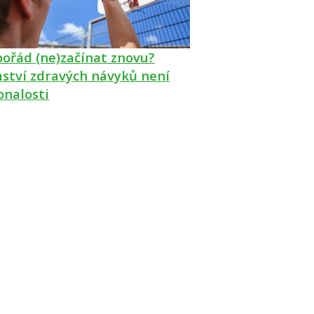
pořád (ne)začínat znovu?
ství zdravých návyků není
onalosti