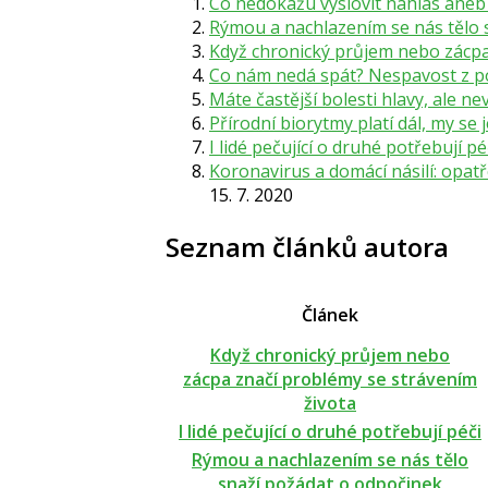
Co nedokážu vyslovit nahlas aneb
Rýmou a nachlazením se nás tělo 
Když chronický průjem nebo zácpa
Co nám nedá spát? Nespavost z 
Máte častější bolesti hlavy, ale ne
Přírodní biorytmy platí dál, my se
I lidé pečující o druhé potřebují pé
Koronavirus a domácí násilí: opatř
15. 7. 2020
Seznam článků autora
Článek
Když chronický průjem nebo
zácpa značí problémy se strávením
života
I lidé pečující o druhé potřebují péči
Rýmou a nachlazením se nás tělo
snaží požádat o odpočinek