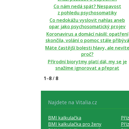
Co nám nedá spát? Nespavost
z pohledu psychosomatiky
Co nedokážu vyslovit nahlas aneb
opar jako psychosomatický projev
Koronavirus a domácí násilí: opatření
skončila, volání o pomoc stále přibýv
Máte častější bolesti hlavy, ale nevít
proč?
Přírodní biorytmy platí dál, my se je
snažíme ignorovat a přeprat
1
–
8
/
8
Najdete na Vitalia.cz
BMI kalkulačka
Pří
BMI kalkulačka pro ženy
Pří