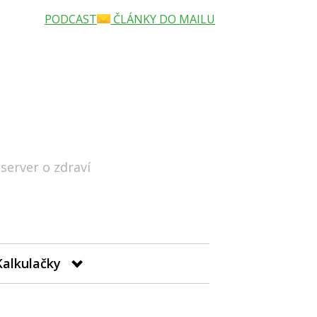
PODCAST
ČLÁNKY DO MAILU
 server o zdraví
Hledat
Kalkulačky