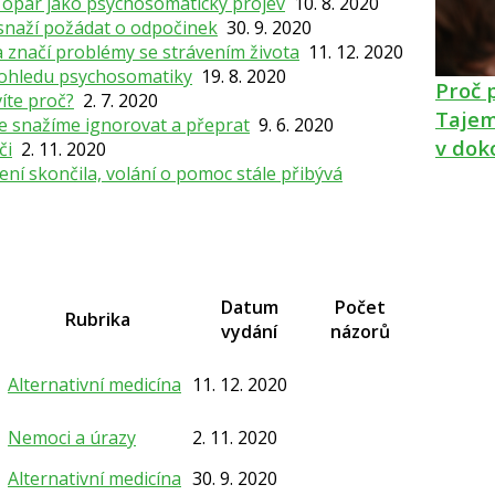
 opar jako psychosomatický projev
10. 8. 2020
snaží požádat o odpočinek
30. 9. 2020
 značí problémy se strávením života
11. 12. 2020
pohledu psychosomatiky
19. 8. 2020
Proč 
víte proč?
2. 7. 2020
Tajem
 je snažíme ignorovat a přeprat
9. 6. 2020
v dok
či
2. 11. 2020
ení skončila, volání o pomoc stále přibývá
Datum
Počet
Rubrika
vydání
názorů
Alternativní medicína
11. 12. 2020
Nemoci a úrazy
2. 11. 2020
Alternativní medicína
30. 9. 2020