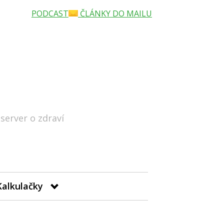
PODCAST
ČLÁNKY DO MAILU
 server o zdraví
Hledat
Kalkulačky