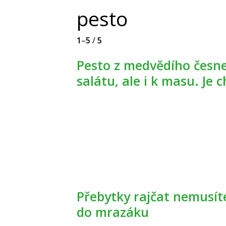
pesto
1
–
5
/
5
Pesto z medvědího česneku se hodí do těstovin a
salátu, ale i k masu. Je 
Přebytky rajčat nemusíte jen zavařovat, klidně je dejte
do mrazáku