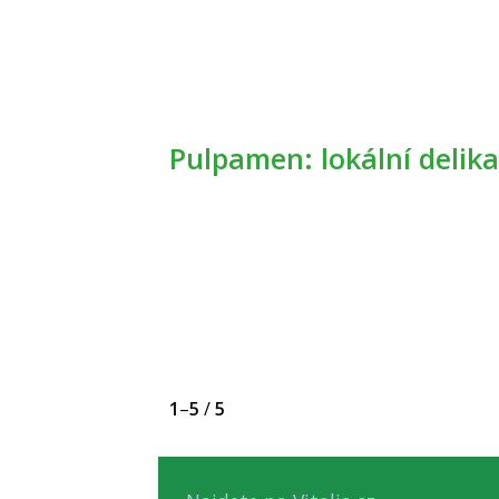
Pulpamen: lokální delik
1
–
5
/
5