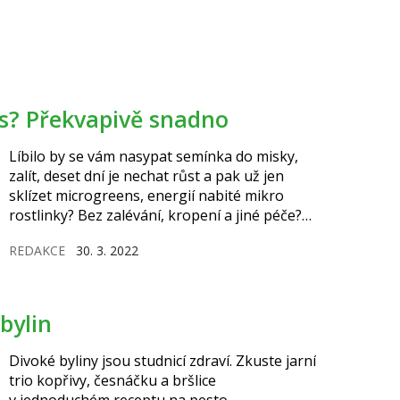
ns? Překvapivě snadno
Líbilo by se vám nasypat semínka do misky,
zalít, deset dní je nechat růst a pak už jen
sklízet microgreens, energií nabité mikro
rostlinky? Bez zalévání, kropení a jiné péče?
Poradíme, jak na to.
REDAKCE
30. 3. 2022
 bylin
Divoké byliny jsou studnicí zdraví. Zkuste jarní
trio kopřivy, česnáčku a bršlice
v jednoduchém receptu na pesto.