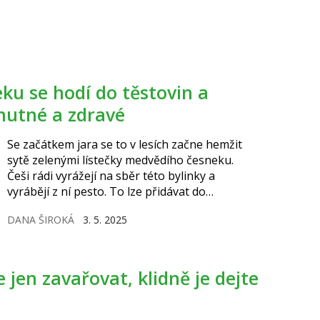
chutné a zdravé
Se začátkem jara se to v lesích začne hemžit
sytě zelenými lístečky medvědího česneku.
Češi rádi vyrážejí na sběr této bylinky a
vyrábějí z ní pesto. To lze přidávat do
těstovin, salátů a jarních pokrmů. Na rozdíl
DANA ŠIROKÁ
3. 5. 2025
od klasického česneku tolik nepálí, ačkoliv
také obsahuje alicin.