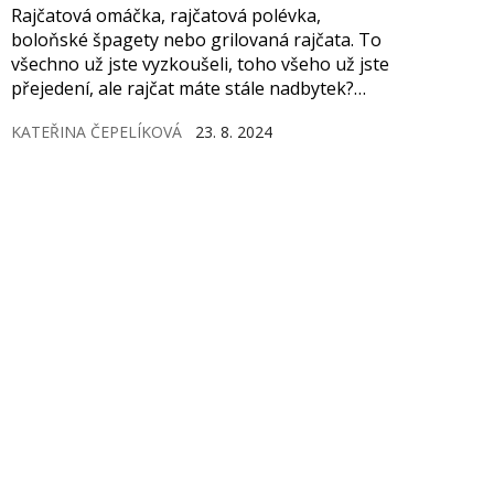
Rajčatová omáčka, rajčatová polévka,
boloňské špagety nebo grilovaná rajčata. To
všechno už jste vyzkoušeli, toho všeho už jste
přejedení, ale rajčat máte stále nadbytek?
Nabízíme tipy, jak si velkou úrodu rajčat
KATEŘINA ČEPELÍKOVÁ
23. 8. 2024
uchovat na zimu.