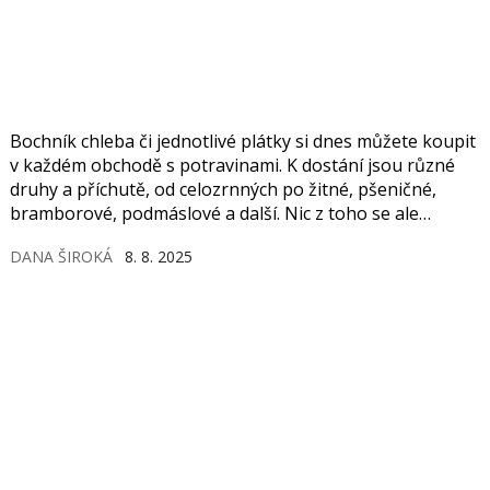
Bochník chleba či jednotlivé plátky si dnes můžete koupit
v každém obchodě s potravinami. K dostání jsou různé
druhy a příchutě, od celozrnných po žitné, pšeničné,
bramborové, podmáslové a další. Nic z toho se ale
nevyrovná tomu, když si upečete svůj vlastní chléb. Sami
DANA ŠIROKÁ
8. 8. 2025
si vyberete, z čeho chleba upečete, a máte jistotu kvality.