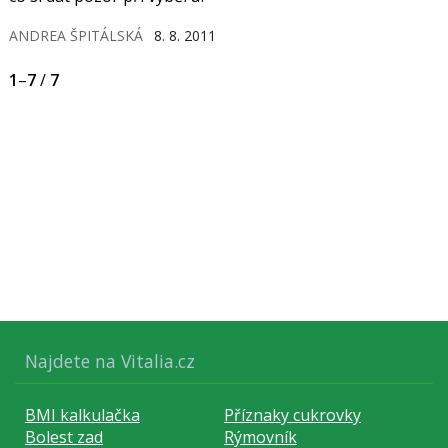
ANDREA ŠPITÁLSKÁ
8. 8. 2011
1
–
7
/
7
Najdete na Vitalia.cz
BMI kalkulačka
Příznaky cukrovky
Bolest zad
Rýmovník