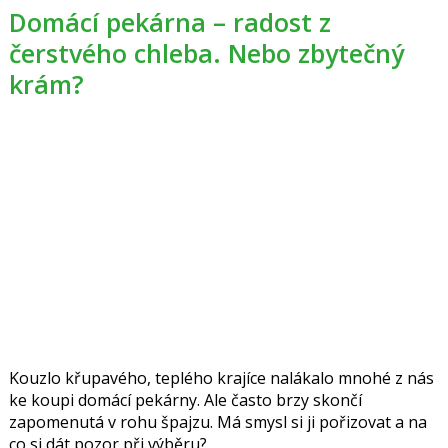
Domácí pekárna – radost z
čerstvého chleba. Nebo zbytečný
krám?
Kouzlo křupavého, teplého krajíce nalákalo mnohé z nás
ke koupi domácí pekárny. Ale často brzy skončí
zapomenutá v rohu špajzu. Má smysl si ji pořizovat a na
co si dát pozor při výběru?