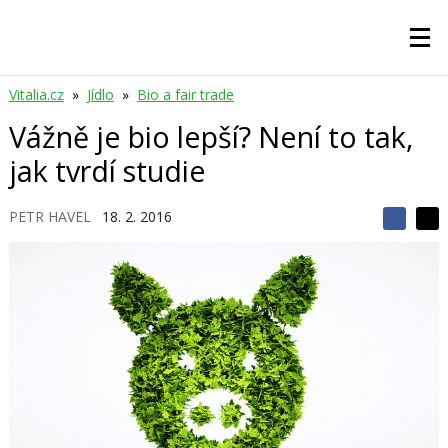
Vitalia.cz
»
Jídlo
»
Bio a fair trade
Vážně je bio lepší? Není to tak,
jak tvrdí studie
PETR HAVEL
18. 2. 2016
S
S
S
d
d
d
í
í
í
l
l
e
e
l
j
j
t
e
t
e
e
t
n
n
a
a
F
s
a
í
c
t
e
i
b
X