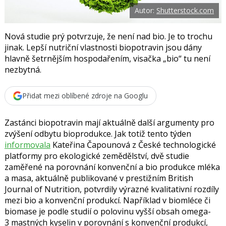
o
Autor:
Shutterstock.com
o
k
u
Nová studie prý potvrzuje, že není nad bio. Je to trochu
jinak. Lepší nutriční vlastnosti biopotravin jsou dány
hlavně šetrnějším hospodařením, visačka „bio“ tu není
nezbytná.
Přidat mezi oblíbené zdroje na Googlu
Zastánci biopotravin mají aktuálně další argumenty pro
zvýšení odbytu bioprodukce. Jak totiž tento týden
informovala
Kateřina Čapounová
z České technologické
platformy pro ekologické zemědělství, dvě studie
zaměřené na porovnání konvenční a bio produkce mléka
a masa, aktuálně publikované v prestižním British
Journal of Nutrition, potvrdily výrazné kvalitativní rozdíly
mezi bio a konvenční produkcí. Například v biomléce či
biomase je podle studií o polovinu vyšší obsah omega-
3 mastných kyselin v porovnání s konvenční produkcí,