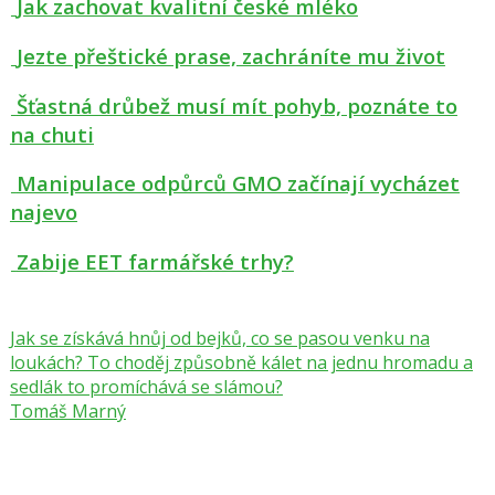
Jak zachovat kvalitní české mléko
Jezte přeštické prase, zachráníte mu život
Šťastná drůbež musí mít pohyb, poznáte to
na chuti
Manipulace odpůrců GMO začínají vycházet
najevo
Zabije EET farmářské trhy?
Jak se získává hnůj od bejků, co se pasou venku na
loukách? To choděj způsobně kálet na jednu hromadu a
sedlák to promíchává se slámou?
Tomáš Marný