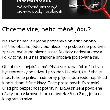
Chceme více, nebo méně jódu?
Na závěr snad jen jedna poznámka ohledně onoho
nižšího obsahu jódu v biomléce. To je skutečně pozitivní
zpráva, byť je jód hlavně u nás fakticky nedostatkový a
i díky tomu se u nás tradičně prodává jodizovaná sůl.
Obsahuje-li nějaká zemědělská surovina jód, mělo by to
být teoreticky pozitivní. I pro jód však platí, že „čeho je
moc, toho je příliš,“ nadměrný příjem jódu vede například
k poruchám štítné žlázy. Také proto navrhl Evropský
úřad pro bezpečnost potravin (EFSA) snížení povolené
dávky jódu v krmivech pro dobytek z 5 na 2 mg jódu na
kilogram krmiva.