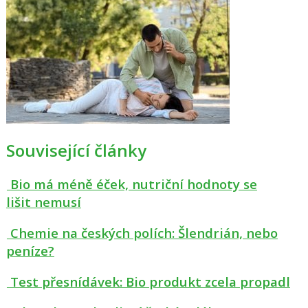
Související články
Bio má méně éček, nutriční hodnoty se
lišit nemusí
Chemie na českých polích: Šlendrián, nebo
peníze?
Test přesnídávek: Bio produkt zcela propadl