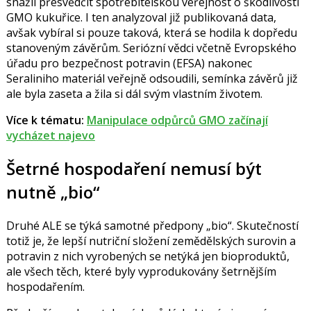
snažil přesvědčit spotřebitelskou veřejnost o škodlivosti
GMO kukuřice. I ten analyzoval již publikovaná data,
avšak vybíral si pouze taková, která se hodila k dopředu
stanoveným závěrům. Seriózní vědci včetně Evropského
úřadu pro bezpečnost potravin (EFSA) nakonec
Seraliniho materiál veřejně odsoudili, semínka závěrů již
ale byla zaseta a žila si dál svým vlastním životem.
Více k tématu:
Manipulace odpůrců GMO začínají
vycházet najevo
Šetrné hospodaření nemusí být
nutně „bio“
Druhé ALE se týká samotné předpony „bio“. Skutečností
totiž je, že lepší nutriční složení zemědělských surovin a
potravin z nich vyrobených se netýká jen bioproduktů,
ale všech těch, které byly vyprodukovány šetrnějším
hospodařením.