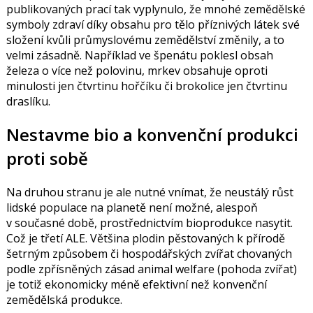
publikovaných prací tak vyplynulo, že mnohé zemědělské
symboly zdraví díky obsahu pro tělo příznivých látek své
složení kvůli průmyslovému zemědělství změnily, a to
velmi zásadně. Například ve špenátu poklesl obsah
železa o více než polovinu, mrkev obsahuje oproti
minulosti jen čtvrtinu hořčíku či brokolice jen čtvrtinu
draslíku.
Nestavme bio a konvenční produkci
proti sobě
Na druhou stranu je ale nutné vnímat, že neustálý růst
lidské populace na planetě není možné, alespoň
v současné době, prostřednictvím bioprodukce nasytit.
Což je třetí ALE. Většina plodin pěstovaných k přírodě
šetrným způsobem či hospodářských zvířat chovaných
podle zpřísněných zásad animal welfare (pohoda zvířat)
je totiž ekonomicky méně efektivní než konvenční
zemědělská produkce.