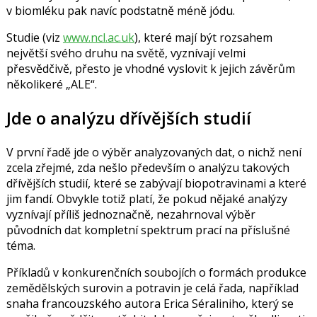
v biomléku pak navíc podstatně méně jódu.
Studie (viz
www.ncl.ac.uk
), které mají být rozsahem
největší svého druhu na světě, vyznívají velmi
přesvědčivě, přesto je vhodné vyslovit k jejich závěrům
několikeré „ALE“.
Jde o analýzu dřívějších studií
V první řadě jde o výběr analyzovaných dat, o nichž není
zcela zřejmé, zda nešlo především o analýzu takových
dřívějších studií, které se zabývají biopotravinami a které
jim fandí. Obvykle totiž platí, že pokud nějaké analýzy
vyznívají příliš jednoznačně, nezahrnoval výběr
původních dat kompletní spektrum prací na příslušné
téma.
Příkladů v konkurenčních soubojích o formách produkce
zemědělských surovin a potravin je celá řada, například
snaha francouzského autora Erica Séraliniho, který se