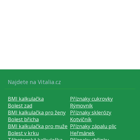
Najdete na Vitalia.cz
BMI kalkulačka
Příznaky cukrovky
Bolest zad
Rýmovník
BMI kalkulačka pro ženy
Příznaky sklerózy
Bolest břicha
Kotvičník
BMI kalkulačka pro muže
Příznaky zápalu plic
Bolest v krku
Heřmánek
Těhotenská kalkulačka
Příznaky chřipky