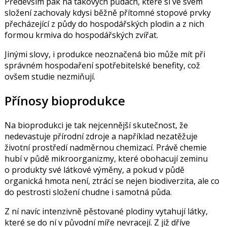
Především pak na takových půdách, které si ve svém
složení zachovaly kdysi běžně přítomné stopové prvky
přecházející z půdy do hospodářských plodin a z nich
formou krmiva do hospodářských zvířat.
Jinými slovy, i produkce neoznačená bio může mít při
správném hospodaření spotřebitelské benefity, což
ovšem studie nezmiňují.
Přínosy bioprodukce
Na bioprodukci je tak nejcennější skutečnost, že
nedevastuje přírodní zdroje a například nezatěžuje
životní prostředí nadměrnou chemizací. Právě chemie
hubí v půdě mikroorganizmy, které obohacují zeminu
o produkty své látkové výměny, a pokud v půdě
organická hmota není, ztrácí se nejen biodiverzita, ale co
do pestrosti složení chudne i samotná půda.
Z ní navíc intenzivně pěstované plodiny vytahují látky,
které se do ní v původní míře nevracejí. Z již dříve