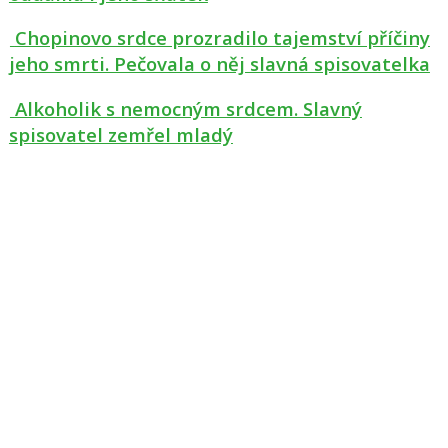
Chopinovo srdce prozradilo tajemství příčiny
jeho smrti. Pečovala o něj slavná spisovatelka
Alkoholik s nemocným srdcem. Slavný
spisovatel zemřel mladý