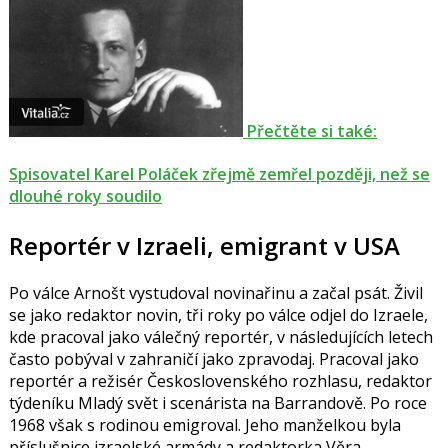
Přečtěte si také:
Spisovatel Karel Poláček zřejmě zemřel později, než se
dlouhé roky soudilo
Reportér v Izraeli, emigrant v USA
Po válce Arnošt vystudoval novinařinu a začal psát. Živil
se jako redaktor novin, tři roky po válce odjel do Izraele,
kde pracoval jako válečný reportér, v následujících letech
často pobýval v zahraničí jako zpravodaj. Pracoval jako
reportér a režisér Československého rozhlasu, redaktor
týdeníku Mladý svět i scenárista na Barrandově. Po roce
1968 však s rodinou emigroval. Jeho manželkou byla
příslušnice izraelské armády a redaktorka Věra