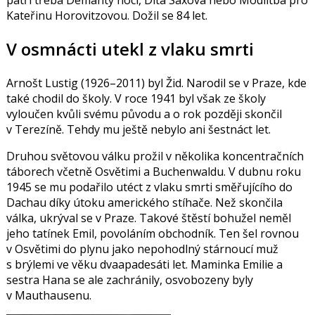
patří třeba Démanty noci, Dita Saxová nebo Modlitba pro
Kateřinu Horovitzovou. Dožil se 84 let.
V osmnácti utekl z vlaku smrti
Arnošt Lustig
(1926–2011) byl Žid. Narodil se v Praze, kde
také chodil do školy. V roce 1941 byl však ze školy
vyloučen kvůli svému původu a o rok později skončil
v Terezíně. Tehdy mu ještě nebylo ani šestnáct let.
Druhou světovou válku prožil v několika koncentračních
táborech včetně Osvětimi a Buchenwaldu. V dubnu roku
1945 se mu podařilo utéct z vlaku smrti směřujícího do
Dachau díky útoku amerického stíhače. Než skončila
válka, ukrýval se v Praze. Takové štěstí bohužel neměl
jeho tatínek Emil, povoláním obchodník. Ten šel rovnou
v Osvětimi do plynu jako nepohodlný stárnoucí muž
s brýlemi ve věku dvaapadesáti let. Maminka Emilie a
sestra Hana se ale zachránily, osvobozeny byly
v Mauthausenu.