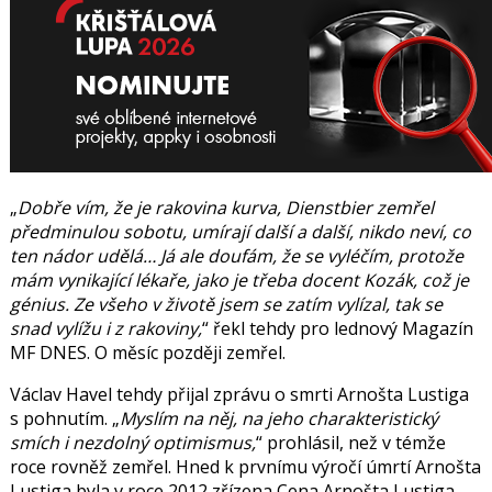
Dobře vím, že je rakovina kurva, Dienstbier zemřel
předminulou sobotu, umírají další a další, nikdo neví, co
ten nádor udělá… Já ale doufám, že se vyléčím, protože
mám vynikající lékaře, jako je třeba docent Kozák, což je
génius. Ze všeho v životě jsem se zatím vylízal, tak se
snad vylížu i z rakoviny,
řekl tehdy pro lednový Magazín
MF DNES. O měsíc později zemřel.
Václav Havel tehdy přijal zprávu o smrti Arnošta Lustiga
s pohnutím.
Myslím na něj, na jeho charakteristický
smích i nezdolný optimismus,
prohlásil, než v témže
roce rovněž zemřel. Hned k prvnímu výročí úmrtí Arnošta
Lustiga byla v roce 2012 zřízena Cena Arnošta Lustiga.