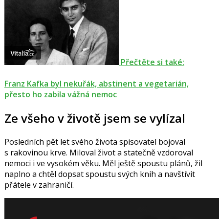
Přečtěte si také:
Franz Kafka byl nekuřák, abstinent a vegetarián,
přesto ho zabila vážná nemoc
Ze všeho v životě jsem se vylízal
Posledních pět let svého života spisovatel bojoval
s rakovinou krve. Miloval život a statečně vzdoroval
nemoci i ve vysokém věku. Měl ještě spoustu plánů, žil
naplno a chtěl dopsat spoustu svých knih a navštívit
přátele v zahraničí.