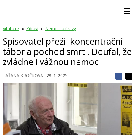
Vitalia.cz
»
Zdraví
»
Nemoci a úrazy
Spisovatel přežil koncentrační
tábor a pochod smrti. Doufal, že
zvládne i vážnou nemoc
TAŤÁNA KROČKOVÁ
28. 1. 2025
S
S
S
d
d
d
í
í
í
l
l
e
e
l
j
j
t
e
t
e
e
t
n
n
a
a
F
s
a
í
c