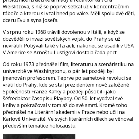
Weislitzová, s níž se poprvé setkal už v koncentračním
táboře a kterou si vzal hned po válce.
Měli spolu dvě děti,
dceru Evu a syna Josefa.
V srpnu roku 1968 trávili dovolenou v Itálii, a když se
dozvěděli o invazi sovětských vojsk, do Prahy se už
nevrátili. Pobývali také v Izraeli, nakonec se usadili v USA.
V Americe se Arnoštu Lustigovi dostala řada poct.
Od roku 1973 přednášel film, literaturu a scenáristiku na
univerzitě ve Washingtonu, o pár let později byl
jmenován profesorem. Teprve po sametové revoluci se
vrátil do Prahy, kde se stal prezidentem nově založené
Společnosti Franze Kafky a později působil i jako
šéfredaktor časopisu Playboy. Od 50. let vydával své
knihy a pokračoval v tom až do své smrti. Kromě toho
přednášel na Literární akademii v Praze nebo učil na
Karlově Univerzitě. Ve svých literárních dílech se věnoval
především tematice holocaustu.