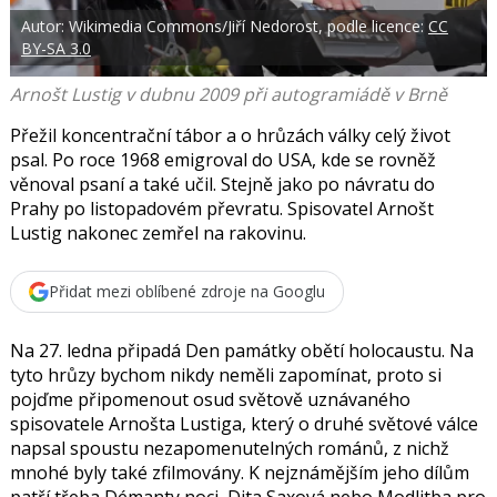
t
e
i
Autor: Wikimedia Commons/Jiří Nedorost, podle licence:
CC
b
X
BY-SA 3.0
o
o
k
Arnošt Lustig v dubnu 2009 při autogramiádě v Brně
u
Přežil koncentrační tábor a o hrůzách války celý život
psal. Po roce 1968 emigroval do USA, kde se rovněž
věnoval psaní a také učil. Stejně jako po návratu do
Prahy po listopadovém převratu. Spisovatel Arnošt
Lustig nakonec zemřel na rakovinu.
Přidat mezi oblíbené zdroje na Googlu
Na 27. ledna připadá Den památky obětí holocaustu. Na
tyto hrůzy bychom nikdy neměli zapomínat, proto si
pojďme připomenout osud světově uznávaného
spisovatele Arnošta Lustiga, který o druhé světové válce
napsal spoustu nezapomenutelných románů, z nichž
mnohé byly také zfilmovány.
K nejznámějším jeho dílům