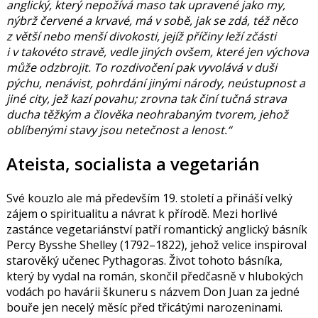
anglický, který nepožívá maso tak upravené jako my,
nýbrž červené a krvavé, má v sobě, jak se zdá, též něco
z větší nebo menší divokosti, jejíž příčiny leží zčásti
i v takovéto stravě, vedle jiných ovšem, které jen výchova
může odzbrojit. To rozdivočení pak vyvolává v duši
pýchu, nenávist, pohrdání jinými národy, neústupnost a
jiné city, jež kazí povahu; zrovna tak činí tučná strava
ducha těžkým a člověka neohrabaným tvorem, jehož
oblíbenými stavy jsou netečnost a lenost.
Ateista, socialista a vegetarián
Své kouzlo ale má především 19. století a přináší velký
zájem o spiritualitu a návrat k přírodě. Mezi horlivé
zastánce vegetariánství patří romantický anglický básník
Percy Bysshe Shelley
(1792–1822), jehož velice inspiroval
starověký učenec Pythagoras. Život tohoto básníka,
který by vydal na román, skončil předčasně v hlubokých
vodách po havárii škuneru s názvem Don Juan za jedné
bouře jen necelý měsíc před třicátými narozeninami.