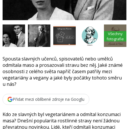
t
e
i
b
X
o
o
k
u
Všechny
fotografie
Spousta slavných učenců, spisovatelů nebo umělců
odmítala maso a prosazovali stravu bez něj. Jaké známé
osobnosti z celého světa napříč časem patřily mezi
vegetariány a vegany a jaké byly počátky tohoto směru
u nás?
Přidat mezi oblíbené zdroje na Googlu
Kdo ze slavných byl vegetariánem a odmítal konzumaci
masa?
Dnešní popularita rostlinné stravy není žádnou
převratnou novinkou. Lidé, kteří odmítali konzumaci