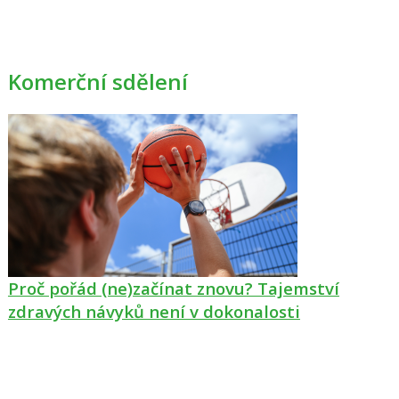
Komerční sdělení
Proč pořád (ne)začínat znovu? Tajemství
zdravých návyků není v dokonalosti