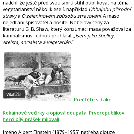
nadchl, že ještě před svou smrtí stihl publikovat na téma
vegetariánství několik esejí, například
Obhajobu přírodní
stravy
a
O zeleninovém způsobu stravování
. A maso
nejedl ani spisovatel a nositel Nobelovy ceny za
literaturu
G. B. Shaw
, který konzumaci masa považoval za
kanibalismus. Jednou prohlásil:
Jsem jako Shelley.
Ateista, socialista a vegetarián.
Přečtěte si také:
Kokainové večírky a opiová doupata. Prvorepublikoví
herci bílý prášek milovali
Jméno
Albert Einstein
(1879–1955) netřeba dlouze