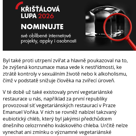
Byl také proti utrpení zvířat a hlavně poukazoval na to,
že zvýšená konzumace masa vede k nestřídmosti, ke
ztrátě kontroly v sexuálním životě nebo k alkoholismu,
čímž v podstatě snižuje člověka na zvířecí úroveň.
V té době už také existovaly první vegetariánské
restaurace u nás, například za první republiky
provozoval síť vegetariánských restaurací v Praze
Emanuel Voňka
. V nich se rovněž nabízel takzvaný
eubiotický chléb, který byl jakýmsi předchůdcem
dnešního celozrnného kváskového chleba. Určitě nelze
vynechat ani zmínku o významné vegetariánské