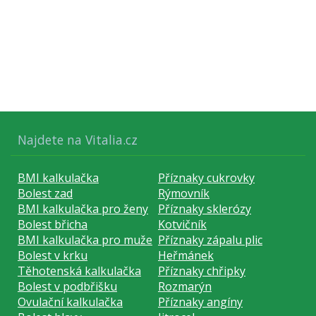
Najdete na Vitalia.cz
BMI kalkulačka
Příznaky cukrovky
Bolest zad
Rýmovník
BMI kalkulačka pro ženy
Příznaky sklerózy
Bolest břicha
Kotvičník
BMI kalkulačka pro muže
Příznaky zápalu plic
Bolest v krku
Heřmánek
Těhotenská kalkulačka
Příznaky chřipky
Bolest v podbřišku
Rozmarýn
Ovulační kalkulačka
Příznaky angíny