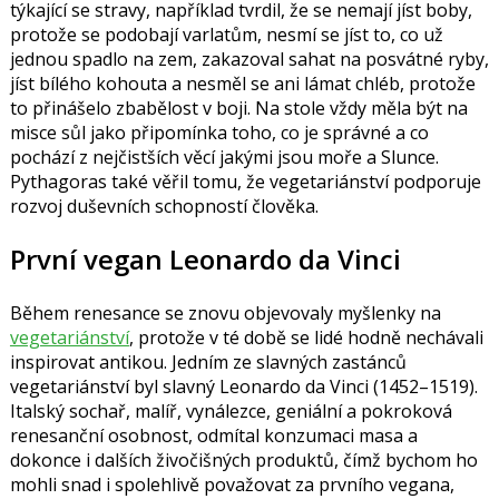
týkající se stravy, například tvrdil, že se nemají jíst boby,
protože se podobají varlatům, nesmí se jíst to, co už
jednou spadlo na zem, zakazoval sahat na posvátné ryby,
jíst bílého kohouta a nesměl se ani lámat chléb, protože
to přinášelo zbabělost v boji. Na stole vždy měla být na
misce sůl jako připomínka toho, co je správné a co
pochází z nejčistších věcí jakými jsou moře a Slunce.
Pythagoras také věřil tomu, že vegetariánství podporuje
rozvoj duševních schopností člověka.
První vegan Leonardo da Vinci
Během renesance se znovu objevovaly myšlenky na
vegetariánství
, protože v té době se lidé hodně nechávali
inspirovat antikou. Jedním ze slavných zastánců
vegetariánství byl slavný
Leonardo da Vinci
(1452–1519).
Italský sochař, malíř, vynálezce, geniální a pokroková
renesanční osobnost, odmítal konzumaci masa a
dokonce i dalších živočišných produktů, čímž bychom ho
mohli snad i spolehlivě považovat za prvního vegana,