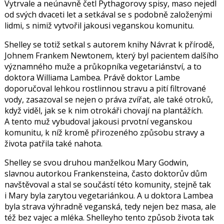
Vytrvale a neúnavně četl Pythagorovy spisy, maso nejedl
od svých dvaceti let a setkával se s podobně založenými
lidmi, s nimiž vytvořil jakousi veganskou komunitu.
Shelley se totiž setkal s autorem knihy Návrat k přírodě,
Johnem Frankem Newtonem
, který byl pacientem dalšího
významného muže a průkopníka vegetariánství, a to
doktora
Williama Lambea
. Právě doktor Lambe
doporučoval lehkou rostlinnou stravu a pití filtrované
vody, zasazoval se nejen o práva zvířat, ale také otroků,
když viděl, jak se k nim otrokáři chovají na plantážích.
A tento muž vybudoval jakousi prvotní veganskou
komunitu, k níž kromě přirozeného způsobu stravy a
života patřila také nahota.
Shelley se svou druhou manželkou
Mary Godwin
,
slavnou autorkou Frankensteina, často doktorův dům
navštěvoval a stal se součástí této komunity, stejně tak
i Mary byla zarytou vegetariánkou. A u doktora Lambea
byla strava výhradně veganská, tedy nejen bez masa, ale
též bez vajec a mléka. Shelleyho tento způsob života tak