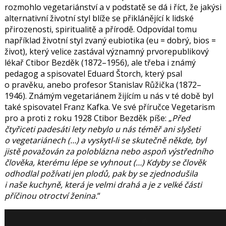
rozmohlo vegetariánství a v podstatě se dá i říct, že jakýsi
alternativní životní styl blíže se přiklánějící k lidské
přirozenosti, spiritualitě a přírodě. Odpovídal tomu
například životní styl zvaný eubiotika (eu = dobrý, bios =
život), který velice zastával významný prvorepublikový
lékař
Ctibor Bezděk
(1872–1956), ale třeba i známý
pedagog a spisovatel
Eduard Štorch
, který psal
o pravěku, anebo profesor
Stanislav Růžička
(1872–
1946). Známým vegetariánem žijícím u nás v té době byl
také spisovatel
Franz Kafka
. Ve své příručce Vegetarism
pro a proti z roku 1928 Ctibor Bezděk píše:
Před
čtyřiceti padesáti lety nebylo u nás téměř ani slyšeti
o vegetariánech (…) a vyskytl-li se skutečně někde, byl
jistě považován za poloblázna nebo aspoň výstředního
člověka, kterému lépe se vyhnout (…) Kdyby se člověk
odhodlal požívati jen plodů, pak by se zjednodušila
i naše kuchyně, která je velmi drahá a je z velké části
příčinou otroctví ženina.