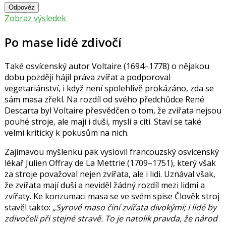
Odpověz
Zobraz výsledek
Po mase lidé zdivočí
Také osvícenský autor
Voltaire
(1694–1778) o nějakou
dobu později hájil práva zvířat a podporoval
vegetariánství, i když není spolehlivě prokázáno, zda se
sám masa zřekl. Na rozdíl od svého předchůdce
René
Descarta
byl Voltaire přesvědčen o tom, že zvířata nejsou
pouhé stroje, ale mají i duši, myslí a cítí. Staví se také
velmi kriticky k pokusům na nich.
Zajímavou myšlenku pak vyslovil francouzský osvícenský
lékař
Julien Offray de La Mettrie
(1709–1751), který však
za stroje považoval nejen zvířata, ale i lidi. Uznával však,
že zvířata mají duši a neviděl žádný rozdíl mezi lidmi a
zvířaty. Ke konzumaci masa se ve svém spise Člověk stroj
stavěl takto:
Syrové maso činí zvířata divokými; i lidé by
zdivočeli při stejné stravě. To je natolik pravda, že národ