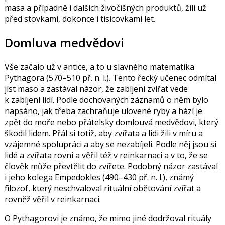
masa a případně i dalších živočišných produktů, žili už
před stovkami, dokonce i tisícovkami let.
Domluva medvědovi
Vše začalo už v antice, a to u slavného matematika
Pythagora
(570–510 př. n. l.). Tento řecký učenec odmítal
jíst maso a zastával názor, že zabíjení zvířat vede
k zabíjení lidí. Podle dochovaných záznamů o něm bylo
napsáno, jak třeba zachraňuje ulovené ryby a hází je
zpět do moře nebo přátelsky domlouvá medvědovi, který
škodil lidem. Přál si totiž, aby zvířata a lidi žili v míru a
vzájemné spolupráci a aby se nezabíjeli. Podle něj jsou si
lidé a zvířata rovni a věřil též v reinkarnaci a v to, že se
člověk může převtělit do zvířete. Podobný názor zastával
i jeho kolega
Empedokles
(490–430 př. n. l.), známý
filozof, který neschvaloval rituální obětování zvířat a
rovněž věřil v reinkarnaci.
O Pythagorovi je známo, že mimo jiné dodržoval rituály