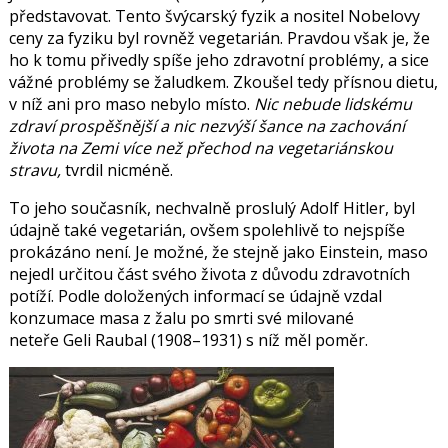
představovat. Tento švýcarský fyzik a nositel Nobelovy
ceny za fyziku byl rovněž vegetarián. Pravdou však je, že
ho k tomu přivedly spíše jeho zdravotní problémy, a sice
vážné problémy se žaludkem. Zkoušel tedy přísnou dietu,
v níž ani pro maso nebylo místo.
Nic nebude lidskému
zdraví prospěšnější a nic nezvýší šance na zachování
života na Zemi více než přechod na vegetariánskou
stravu,
tvrdil nicméně.
To jeho současník, nechvalně proslulý
Adolf Hitler
, byl
údajně také vegetarián, ovšem spolehlivě to nejspíše
prokázáno není. Je možné, že stejně jako Einstein, maso
nejedl určitou část svého života z důvodu zdravotních
potíží. Podle doložených informací se údajně vzdal
konzumace masa z žalu po smrti své milované
neteře
Geli Raubal
(1908–1931) s níž měl poměr.