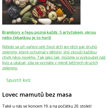
Brambory a řepu pozná každý. S artyčokem, okrou
nebo čekankou je to horší
Někdo se při vaření celý život drží jen těch pár druhů
zeleniny, které ochutnal v dětství, jiný zkouší každou
chvíli něco nového. Tak jako tak, můžete si vyzkoušet náš
kvíz a ukázat, zda se vyznáte v méně běžných druzích
zeleniny.
Spustit kvíz
Lovec mamutů bez masa
Také u nás se koncem 19. a na počátku 20. století