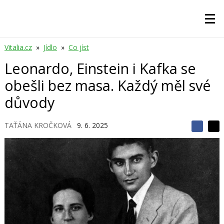
Vitalia.cz
»
Jídlo
»
Co jíst
Leonardo, Einstein i Kafka se
obešli bez masa. Každý měl své
důvody
TAŤÁNA KROČKOVÁ
9. 6. 2025
S
S
S
d
d
d
í
í
í
l
l
e
e
l
j
j
t
e
t
e
e
t
n
n
a
a
F
s
a
í
c