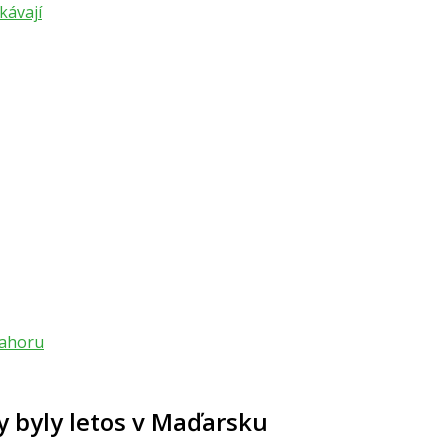
kávají
nahoru
 byly letos v Maďarsku