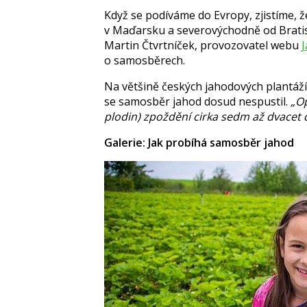
Když se podíváme do Evropy, zjistíme, ž
v Maďarsku a severovýchodně od Bratis
Martin Čtvrtníček
, provozovatel webu
o samosběrech.
Na většině českých jahodových plantáží
se samosběr jahod dosud nespustil.
„Op
plodin) zpoždění cirka sedm až dvacet dn
Galerie: Jak probíhá samosběr jahod