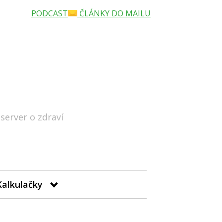
PODCAST
ČLÁNKY DO MAILU
 server o zdraví
Hledat
Kalkulačky