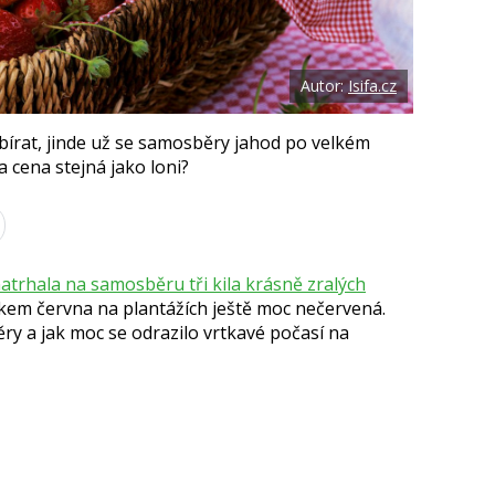
Autor:
Isifa.cz
bírat, jinde už se samosběry jahod po velkém
a cena stejná jako loni?
atrhala na samosběru tři kila krásně zralých
átkem června na plantážích ještě moc nečervená.
y a jak moc se odrazilo vrtkavé počasí na