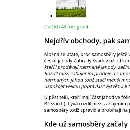
Dalších 48 fotografií
Nejdřív obchody, pak sa
Možná se ptáte, proč samosběry ještě v
české jahody Zahrady Svádov už od kon
kteří i prodávají natrhané jahody, zač
Rozdíl mezi zahájením prodeje a samos
natrhaných jahod totiž stačí menší mn
uspokojit velkou poptávku,“
vysvětluje 
U pěstitelů, kteří mají část jahod ve fó
Břežan II), bývá rozdíl mezi zahájením p
samosběry totiž zpravidla probíhají na po
Kde už samosběry začaly 