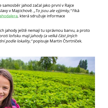
e samosběr jahod začal jako první v Rajce
lavy v Majcichově.
„To jsou ale výjimky,“
říká
Jahodalera
, která sdružuje informace
ch jahody ještě nemají tu správnou barvu, a proto
roti loňsku mají jahody (a velká část jiných
í podle lokality,“
popisuje Martin Čtvrtníček.