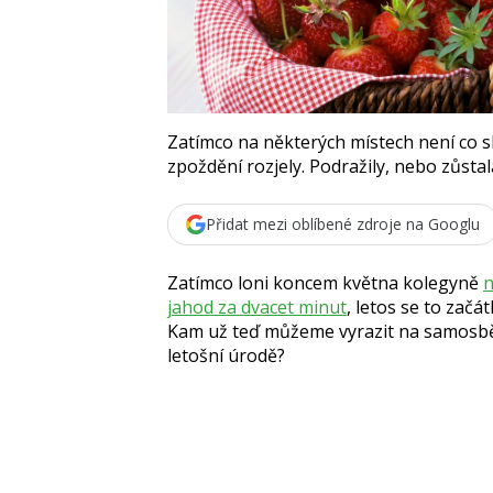
Zatímco na některých místech není co s
zpoždění rozjely. Podražily, nebo zůstal
Přidat mezi oblíbené zdroje na Googlu
Zatímco loni koncem května kolegyně
n
jahod za dvacet minut
, letos se to zač
Kam už teď můžeme vyrazit na samosběr
letošní úrodě?