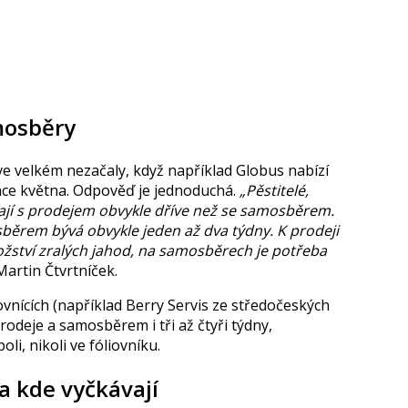
mosběry
e velkém nezačaly, když například Globus nabízí
ce května. Odpověď je jednoduchá.
„Pěstitelé,
ínají s prodejem obvykle dříve než se samosběrem.
běrem bývá obvykle jeden až dva týdny. K prodeji
ožství zralých jahod, na samosběrech je potřeba
Martin Čtvrtníček.
liovnících (například Berry Servis ze středočeských
rodeje a samosběrem i tři až čtyři týdny,
li, nikoli ve fóliovníku.
a kde vyčkávají