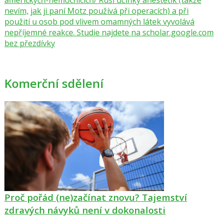
americkych-nemocnicich/ Ruší účinky anestetik (takže
nevím, jak ji paní Motz používá při operacích) a při
použití u osob pod vlivem omamných látek vyvolává
nepříjemné reakce. Studie najdete na scholar.google.com
bez přezdívky
Komerční sdělení
Proč pořád (ne)začínat znovu? Tajemství
zdravých návyků není v dokonalosti