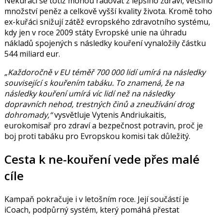
Nekuřáci se totiž mohou radovat z lepšího zdraví, většího
množství peněz a celkově vyšší kvality života. Kromě toho
ex-kuřáci snižují zátěž evropského zdravotního systému,
kdy jen v roce 2009 státy Evropské unie na úhradu
nákladů spojených s následky kouření vynaložily částku
544 miliard eur.
„Každoročně v EU téměř 700 000 lidí umírá na následky
související s kouřením tabáku. To znamená, že na
následky kouření umírá víc lidí než na následky
dopravních nehod, trestných činů a zneužívání drog
dohromady,“
vysvětluje
Vytenis Andriukaitis
,
eurokomisař pro zdraví a bezpečnost potravin, proč je
boj proti tabáku pro Evropskou komisi tak důležitý.
Cesta k ne-kouření vede přes malé
cíle
Kampaň pokračuje i v letošním roce. Její součástí je
iCoach, podpůrný systém, který pomáhá přestat