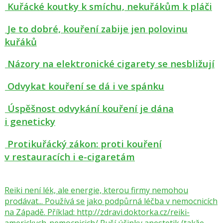
Kuřácké koutky k smíchu, nekuřákům k pláči
Je to dobré, kouření zabije jen polovinu
kuřáků
Názory na elektronické cigarety se nesbližují
Odvykat kouření se dá i ve spánku
Úspěšnost odvykání kouření je dána
i geneticky
Protikuřácký zákon: proti kouření
v restauracích i e-cigaretám
Reiki není lék, ale energie, kterou firmy nemohou
prodávat... Používá se jako podpůrná léčba v nemocnicích
na Západě. Příklad: http://zdravi.doktorka.cz/reiki-