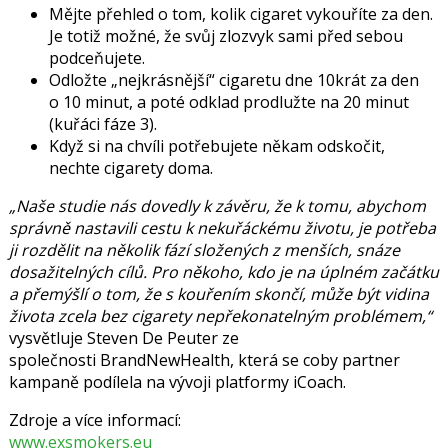
Mějte přehled o tom, kolik cigaret vykouříte za den.
Je totiž možné, že svůj zlozvyk sami před sebou
podceňujete.
Odložte „nejkrásnější“ cigaretu dne 10krát za den
o 10 minut, a poté odklad prodlužte na 20 minut
(kuřáci fáze 3).
Když si na chvíli potřebujete někam odskočit,
nechte cigarety doma.
„Naše studie nás dovedly k závěru, že k tomu, abychom
správně nastavili cestu k nekuřáckému životu, je potřeba
ji rozdělit na několik fází složených z menších, snáze
dosažitelných cílů. Pro někoho, kdo je na úplném začátku
a přemýšlí o tom, že s kouřením skončí, může být vidina
života zcela bez cigarety nepřekonatelným problémem,“
vysvětluje
Steven De Peuter
ze
společnosti BrandNewHealth, která se coby partner
kampaně podílela na vývoji platformy iCoach.
Zdroje a více informací:
www.exsmokers.eu