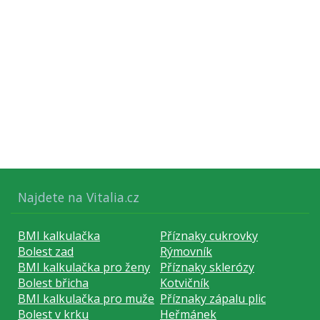
Najdete na Vitalia.cz
BMI kalkulačka
Příznaky cukrovky
Bolest zad
Rýmovník
BMI kalkulačka pro ženy
Příznaky sklerózy
Bolest břicha
Kotvičník
BMI kalkulačka pro muže
Příznaky zápalu plic
Bolest v krku
Heřmánek