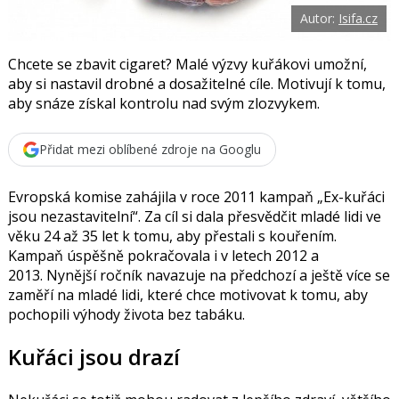
o
Autor:
Isifa.cz
o
k
u
Chcete se zbavit cigaret? Malé výzvy kuřákovi umožní,
aby si nastavil drobné a dosažitelné cíle. Motivují k tomu,
aby snáze získal kontrolu nad svým zlozvykem.
Přidat mezi oblíbené zdroje na Googlu
Evropská komise zahájila v roce 2011 kampaň „Ex-kuřáci
jsou nezastavitelní“. Za cíl si dala přesvědčit mladé lidi ve
věku 24 až 35 let k tomu, aby přestali s kouřením.
Kampaň úspěšně pokračovala i v letech 2012 a
2013. Nynější ročník navazuje na předchozí a ještě více se
zaměří na mladé lidi, které chce motivovat k tomu, aby
pochopili výhody života bez tabáku.
Kuřáci jsou drazí