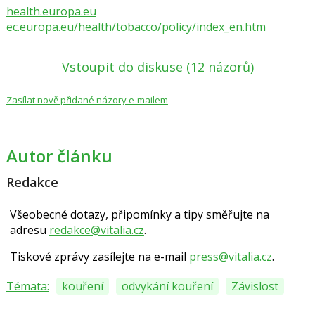
health.europa.eu
ec.europa.eu/health/tobac­co/policy/index_en.htm
Vstoupit do diskuse
(12 názorů)
Zasílat nově přidané názory e-mailem
Autor článku
Redakce
Všeobecné dotazy, připomínky a tipy směřujte na
adresu
redakce@vitalia.cz
.
Tiskové zprávy zasílejte na e-mail
press@vitalia.cz
.
Témata:
kouření
odvykání kouření
Závislost