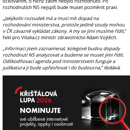
očkováním, o nichž zatím nebylo rozhodnuto. Po
rozhodnutích NS nejspíš bude muset pozměnit praxi.
Jakýkoliv rozsudek má a musí mít dopad na
rozhodování ministerstva, protože jedině soudy mohou
v ČR závazně vykládat zákony. A my se jimi musíme řídit,
řekl pro Vitalia.cz ministr zdravotnictví
Adam Vojtěch
.
Informaci jsem zaznamenal, kolegové budou dopady
rozhodnutí NS analyzovat a budeme se muset jimi řídit.
Odškodňovací agenda pod ministerstvem funguje a
judikatura ji bude upřesňovat i do budoucna,
dodává.