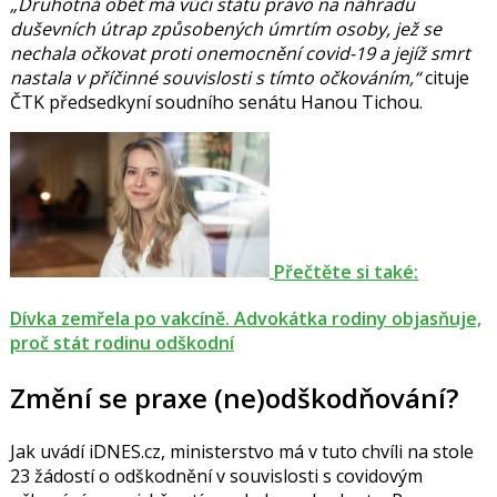
„Druhotná oběť má vůči státu právo na náhradu
duševních útrap způsobených úmrtím osoby, jež se
nechala očkovat proti onemocnění covid-19 a jejíž smrt
nastala v příčinné souvislosti s tímto očkováním,“
cituje
ČTK předsedkyní soudního senátu
Hanou Tichou
.
Přečtěte si také:
Dívka zemřela po vakcíně. Advokátka rodiny objasňuje,
proč stát rodinu odškodní
Změní se praxe (ne)odškodňování?
Jak uvádí iDNES.cz, ministerstvo má v tuto chvíli na stole
23 žádostí o odškodnění v souvislosti s covidovým