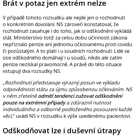
Brát v potaz jen extrém nelze
V případě tohoto rozsudku ale nejde jen o rozhodnutí
o konkrétním dovolání. NS zároveň konstatoval, že
rozhodnutí zasahuje i do toho, jak si odškodnění vykládá
stát. Ministerstvo totiž za celou dobu účinnosti zákona
nepřiznalo peníze ani jednomu očkovanému proti covidu
či pozůstalým. A to platí i u soudních rozhodnutí. Lidé se
sice odškodného domáhají i u soudů, nikdo ale zatím
peníze nezískal pravomocně. A právě do této situace
vstupují dva rozsudky NS.
Rozhodnutí představuje výrazný posun ve výkladu
odpovědnosti státu za újmu způsobenou očkováním. NS
v něm zřetelně
odmítl tendenci zužovat odškodnění
pouze na extrémní případy
a zdůraznil nutnost
individuálního a odborně podloženého posouzení každé
věci,
uvádí NS v rozsudku k výše uvedenému pacientovi.
Odškodňovat lze i duševní útrapy