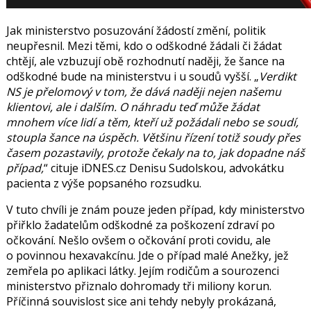
Jak ministerstvo posuzování žádostí změní, politik
neupřesnil. Mezi těmi, kdo o odškodné žádali či žádat
chtějí, ale vzbuzují obě rozhodnutí naději, že šance na
odškodné bude na ministerstvu i u soudů vyšší.
Verdikt
NS je přelomový v tom, že dává naději nejen našemu
klientovi, ale i dalším. O náhradu teď může žádat
mnohem více lidí a těm, kteří už požádali nebo se soudí,
stoupla šance na úspěch. Většinu řízení totiž soudy přes
časem pozastavily, protože čekaly na to, jak dopadne náš
případ,
cituje iDNES.cz
Denisu Sudolskou
, advokátku
pacienta z výše popsaného rozsudku.
V tuto chvíli je znám pouze jeden případ, kdy ministerstvo
přiřklo žadatelům odškodné za poškození zdraví po
očkování. Nešlo ovšem o očkování proti covidu, ale
o povinnou hexavakcínu. Jde o případ malé
Anežky
, jež
zemřela po aplikaci látky. Jejím rodičům a sourozenci
ministerstvo přiznalo dohromady tři miliony korun.
Příčinná souvislost sice ani tehdy nebyly prokázaná,