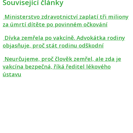
Související články
Ministerstvo zdravotnictví zaplatí tři miliony
za úmrtí dítěte po povinném očkování
Dívka zemřela po vakcíně. Advokátka rodiny
objasňuje, proč stát rodinu odškodní
Neurčujeme, proč člověk zemřel, ale zda je
vakcína bezpečná, říká ředitel lékového
ústavu