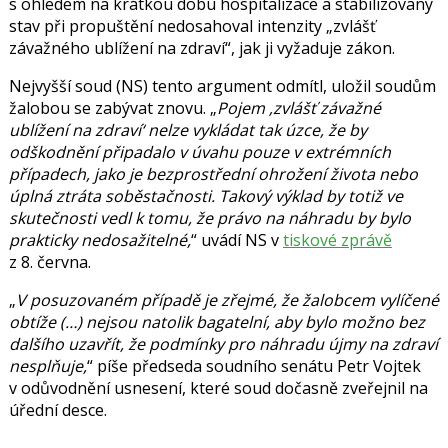
s ohledem na krátkou dobu hospitalizace a stabilizovaný
stav při propuštění nedosahoval intenzity „zvlášť
závažného ublížení na zdraví“, jak ji vyžaduje zákon.
Nejvyšší soud (NS) tento argument odmítl, uložil soudům
žalobou se zabývat znovu.
Pojem ‚zvlášť závažné
ublížení na zdraví‘ nelze vykládat tak úzce, že by
odškodnění připadalo v úvahu pouze v extrémních
případech, jako je bezprostřední ohrožení života nebo
úplná ztráta soběstačnosti. Takový výklad by totiž ve
skutečnosti vedl k tomu, že právo na náhradu by bylo
prakticky nedosažitelné,
uvádí NS v
tiskové zprávě
z 8. června.
V posuzovaném případě je zřejmé, že žalobcem vylíčené
obtíže (…) nejsou natolik bagatelní, aby bylo možno bez
dalšího uzavřít, že podmínky pro náhradu újmy na zdraví
nesplňuje,
píše předseda soudního senátu
Petr Vojtek
v odůvodnění usnesení, které soud dočasně zveřejnil na
úřední desce.