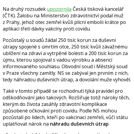
Na druhý rozsudek
upozornila
Česká tisková kancelář
(ČTK). Žalobu na Ministerstvo zdravotnictví podal muž
z Prahy, jehož otec zemřel kvůli plicní embolii krátce po
aplikaci třetí dávky vakcíny proti covidu.
Pozůstalý u soudů žádal 250 tisíc korun za duševní
útrapy spojené s úmrtím otce, 250 tisíc kvůli závažnému
ublížení na zdraví a vytrpěné bolesti a 200 tisíc korun za
újmu, kterou spojoval s vadou výrobku a absencí
informovaného souhlasu. Obvodní soud i Městský soud
v Praze všechny zamítly. NS se zabýval jen prvním z nich,
tedy náhradou duševních útrap, a dovolání muže vyhověl.
Také v tomto případě se rozhodnutí týká pravidel pro
odškodňování jako takových. Rozšiřuje totiž nároky těch,
kterým do života zasáhly zdravotní komplikace
způsobené očkování proti covidu. Podle NS mohou
pozůstalí po lidech, kteří po vakcinaci zemřeli, vůči státu
uplatňovat nárok na
náhradu duševních útrap
.