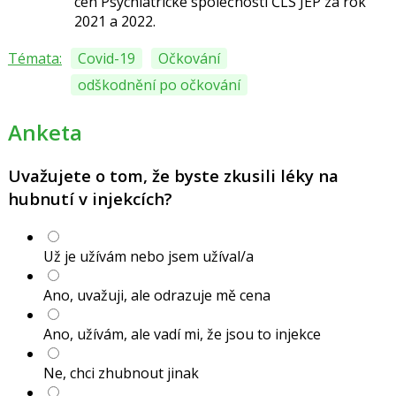
cen
Psychiatrické společností ČLS JEP za
rok
2021 a 2022.
Témata:
Covid-19
Očkování
odškodnění po očkování
Anketa
Uvažujete o tom, že byste zkusili léky na
hubnutí v injekcích?
Už je užívám nebo jsem užíval/a
Ano, uvažuji, ale odrazuje mě cena
Ano, užívám, ale vadí mi, že jsou to injekce
Ne, chci zhubnout jinak