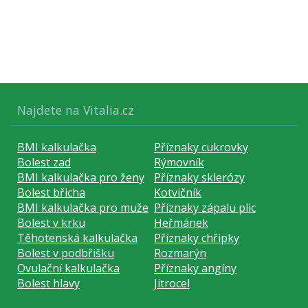
Najdete na Vitalia.cz
BMI kalkulačka
Příznaky cukrovky
Bolest zad
Rýmovník
BMI kalkulačka pro ženy
Příznaky sklerózy
Bolest břicha
Kotvičník
BMI kalkulačka pro muže
Příznaky zápalu plic
Bolest v krku
Heřmánek
Těhotenská kalkulačka
Příznaky chřipky
Bolest v podbřišku
Rozmarýn
Ovulační kalkulačka
Příznaky angíny
Bolest hlavy
Jitrocel