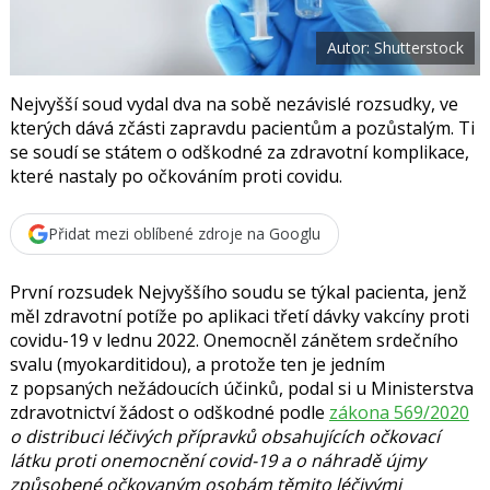
t
e
i
b
X
Autor: Shutterstock
o
o
k
u
Nejvyšší soud vydal dva na sobě nezávislé rozsudky, ve
kterých dává zčásti zapravdu pacientům a pozůstalým. Ti
se soudí se státem o odškodné za zdravotní komplikace,
které nastaly po očkováním proti covidu.
Přidat mezi oblíbené zdroje na Googlu
První rozsudek Nejvyššího soudu se týkal pacienta, jenž
měl zdravotní potíže po aplikaci třetí dávky vakcíny proti
covidu-19 v lednu 2022. Onemocněl zánětem srdečního
svalu (myokarditidou), a protože ten je jedním
z popsaných nežádoucích účinků, podal si u Ministerstva
zdravotnictví žádost o odškodné podle
zákona 569/2020
o distribuci léčivých přípravků obsahujících očkovací
látku proti onemocnění covid-19 a o náhradě újmy
způsobené očkovaným osobám těmito léčivými