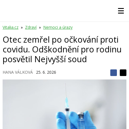
Vitalia.cz
»
Zdraví
»
Nemoci a úrazy
Otec zemřel po očkování proti
covidu. Odškodnění pro rodinu
posvětil Nejvyšší soud
HANA VÁLKOVÁ
25. 6. 2026
S
S
S
d
d
d
í
í
í
l
l
e
e
l
j
j
t
e
t
e
e
t
n
n
a
a
F
s
a
í
c