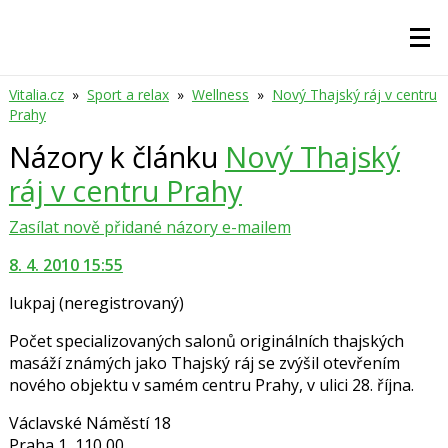
Vitalia.cz
»
Sport a relax
»
Wellness
»
Nový Thajský ráj v centru
Prahy
Názory k článku
Nový Thajský
ráj v centru Prahy
Zasílat nově přidané názory e-mailem
8. 4. 2010 15:55
lukpaj
(neregistrovaný)
Počet specializovaných salonů originálních thajských
masáží známých jako Thajský ráj se zvýšil otevřením
nového objektu v samém centru Prahy, v ulici 28. října.
Václavské Náměstí 18
Praha 1, 110 00