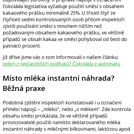
čokoláda legislativa vyžaduje použití směsí s obsahem
kakaového prášku minimálně 25%. U třiceti čtyř ze
čtyřiceti sedmi kontrolovaných osob přitom inspektoři
zjistili používání směsí s mnohem nižším než
požadovaným obsahem kakaového prášku, ve většině
případů se obsah kakaa ve směsi pohyboval od šesti do
patnácti procent.
Již dříve jsme vás o tom informovali v našem článku:
Jeden z nejčastějších podfuků? Čokoláda z automatu
Místo mléka instantní náhrada?
Běžná praxe
Podobná zjištění inspektoři konstatovali i u označení
příměsí nápojů – „mléko“, nebo „s mlékem“. Zde kontrola
obsahu směsí prokázala, že ve většině případů
provozovatelé použili namísto deklarovaného mléka
instantní náhrady s mléčnými bílkovinami, laktózou apod.