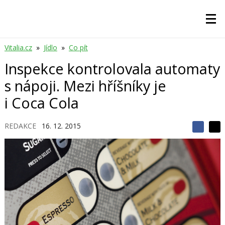
Vitalia.cz
»
Jídlo
»
Co pít
Inspekce kontrolovala automaty
s nápoji. Mezi hříšníky je
i Coca Cola
REDAKCE
16. 12. 2015
S
S
S
d
d
d
í
í
í
l
l
e
e
l
j
j
t
e
t
e
e
t
n
n
a
a
F
s
a
í
c