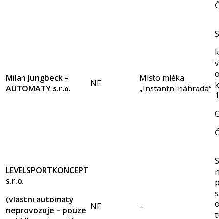
Č
S
k
v
o
Milan Jungbeck –
Místo mléka
NE
k
AUTOMATY s.r.o.
„Instantní náhrada“
O
Č
S
LEVELSPORTKONCEPT
n
s.r.o.
p
s
(vlastní automaty
NE
–
neprovozuje – pouze
t