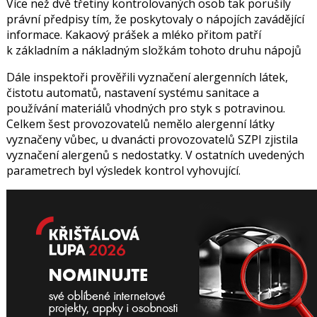
Více než dvě třetiny kontrolovaných osob tak porušily
právní předpisy tím, že poskytovaly o nápojích zavádějící
informace. Kakaový prášek a mléko přitom patří
k základním a nákladným složkám tohoto druhu nápojů
Dále inspektoři prověřili vyznačení alergenních látek,
čistotu automatů, nastavení systému sanitace a
používání materiálů vhodných pro styk s potravinou.
Celkem šest provozovatelů nemělo alergenní látky
vyznačeny vůbec, u dvanácti provozovatelů SZPI zjistila
vyznačení alergenů s nedostatky. V ostatních uvedených
parametrech byl výsledek kontrol vyhovující.