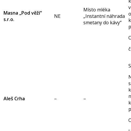
k
v
Místo mléka
Masna „Pod věží“
o
NE
„Instantní náhrada
s.r.o.
k
smetany do kávy“
p
O
č
S
N
k
n
Aleš Crha
–
–
k
p
O