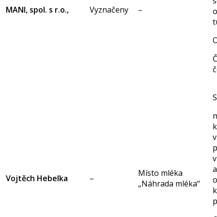
s
MANI, spol. s r.o.,
Vyznačeny
–
t
O
Č
č
S
n
k
v
p
v
a
Místo mléka
Vojtěch Hebelka
–
o
„Náhrada mléka“
k
p