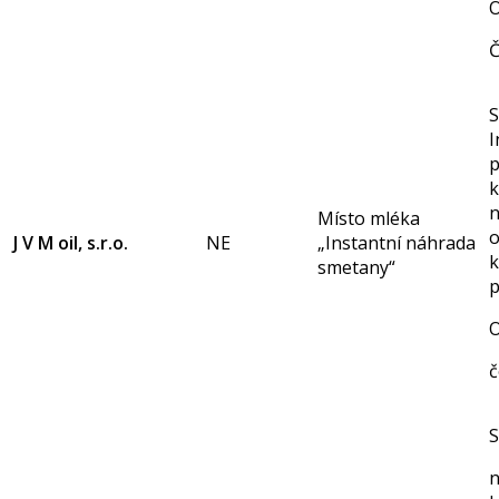
O
Č
S
I
p
n
Místo mléka
o
J V M oil, s.r.o.
NE
„Instantní náhrada
k
smetany“
p
O
č
S
n