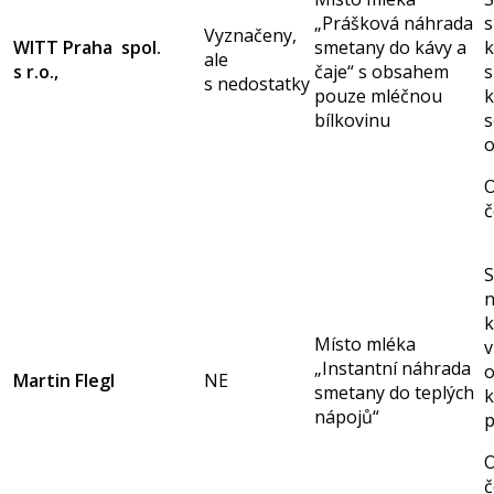
„Prášková náhrada
s
Vyznačeny,
WITT Praha spol.
smetany do kávy a
k
ale
s r.o.,
čaje“ s obsahem
s
s nedostatky
pouze mléčnou
k
bílkovinu
s
O
č
S
n
k
Místo mléka
v
„Instantní náhrada
o
Martin Flegl
NE
smetany do teplých
k
nápojů“
p
O
č