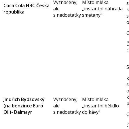
Vyznačeny,
Místo mléka
s
Coca Cola HBC Česká
ale
„instantní náhrada
k
republika
s nedostatky
smetany“
s
O
Č
č
S
k
Jindřich Bydžovský
Vyznačeny,
Místo mléka
p
(na benzince Euro
ale
„instantní bělidlo
Oil)- Dalmayr
s nedostatky
do kávy“
O
Č