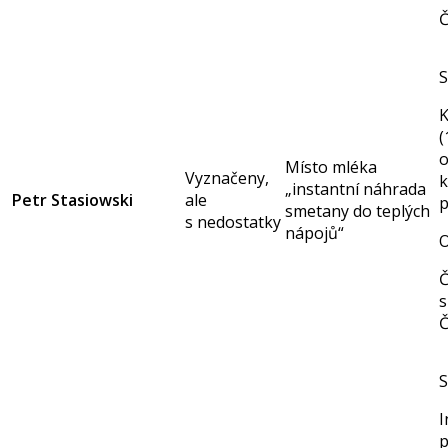
Č
S
K
(
Místo mléka
Vyznačeny,
„instantní náhrada
Petr Stasiowski
ale
p
smetany do teplých
s nedostatky
nápojů“
O
Č
s
Č
S
I
p