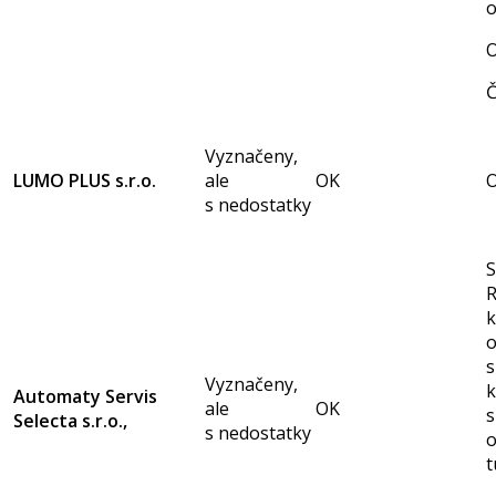
o
O
Č
Vyznačeny,
LUMO PLUS s.r.o.
ale
OK
s nedostatky
S
R
k
o
s
Vyznačeny,
k
Automaty Servis
ale
OK
s
Selecta s.r.o.,
s nedostatky
t