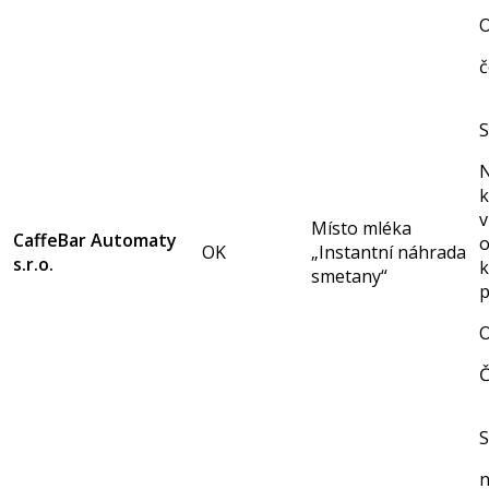
O
č
S
N
k
v
Místo mléka
CaffeBar Automaty
o
OK
„Instantní náhrada
s.r.o.
k
smetany“
p
O
Č
S
n