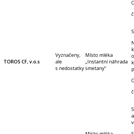
O
č
S
N
k
Vyznačeny,
Místo mléka
o
TOROS CF, v.o.s
ale
„Instantní náhrada
k
s nedostatky
smetany“
p
O
č
S
a
v
Místo mléka
S