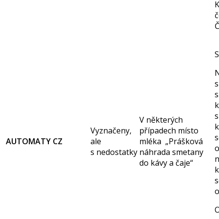
č
Č
S
N
s
s
k
s
V některých
k
Vyznačeny,
případech místo
s
AUTOMATY CZ
ale
mléka „Prášková
s nedostatky
náhrada smetany
do kávy a čaje“
k
s
o
O