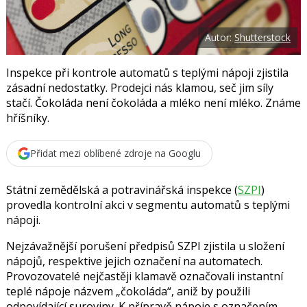
t
e
i
b
X
o
Autor:
Shutterstock
o
k
u
Inspekce při kontrole automatů s teplými nápoji zjistila
zásadní nedostatky. Prodejci nás klamou, seč jim síly
stačí. Čokoláda není čokoláda a mléko není mléko. Známe
hříšníky.
Přidat mezi oblíbené zdroje na Googlu
Státní zemědělská a potravinářská inspekce (
SZPI
)
provedla kontrolní akci v segmentu automatů s teplými
nápoji.
Nejzávažnější porušení předpisů SZPI zjistila u složení
nápojů, respektive jejich označení na automatech.
Provozovatelé nejčastěji klamavě označovali instantní
teplé nápoje názvem „čokoláda“, aniž by použili
odpovídající suroviny. K přípravě nápoje s označením