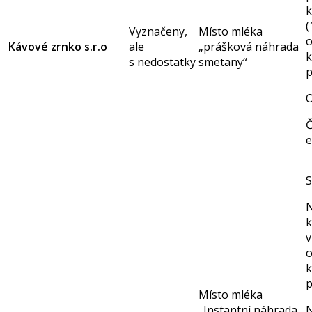
k
(
Vyznačeny,
Místo mléka
Kávové zrnko s.r.o
ale
„prášková náhrada
s nedostatky
smetany“
p
O
Č
e
S
N
k
v
p
Místo mléka
„Instantní náhrada
N