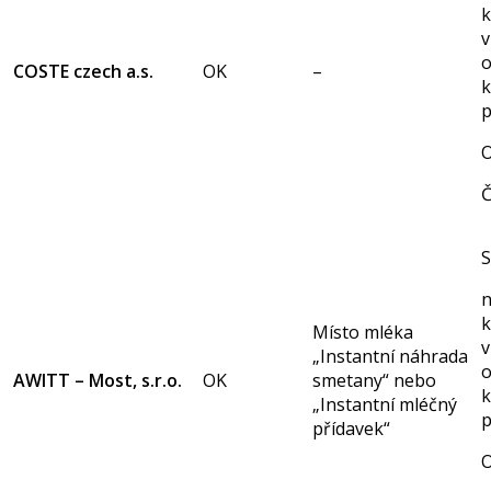
k
v
o
COSTE czech a.s.
OK
–
k
p
O
Č
S
n
k
Místo mléka
v
„Instantní náhrada
o
AWITT – Most, s.r.o.
OK
smetany“ nebo
k
„Instantní mléčný
p
přídavek“
O