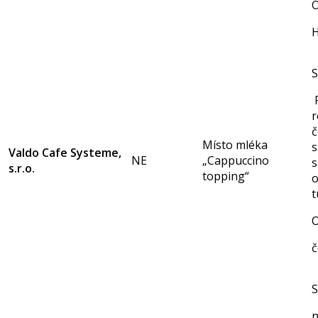
O
H
S
r
č
Místo mléka
s
Valdo Cafe Systeme,
NE
„Cappuccino
s
s.r.o.
topping“
t
O
č
S
n