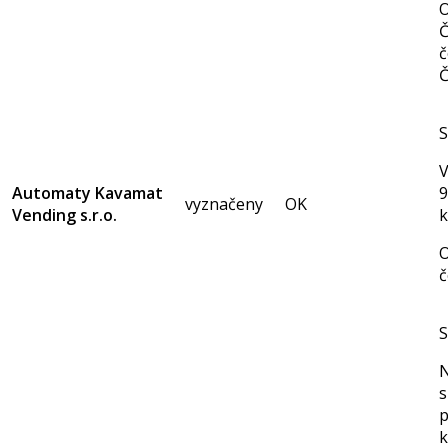
O
Č
č
Č
S
V
Automaty Kavamat
vyznačeny
OK
Vending s.r.o.
k
O
č
S
N
s
p
k