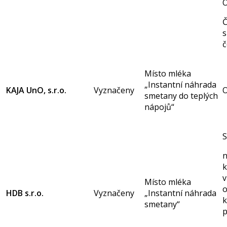
O
Č
s
č
Místo mléka
„Instantní náhrada
KAJA UnO, s.r.o.
Vyznačeny
smetany do teplých
nápojů“
S
n
k
v
Místo mléka
o
HDB s.r.o.
Vyznačeny
„Instantní náhrada
k
smetany“
p