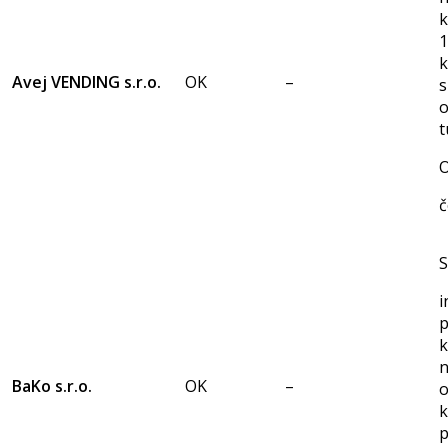
k
k
Avej VENDING s.r.o.
OK
–
s
t
O
č
S
i
p
n
BaKo s.r.o.
OK
–
o
k
p