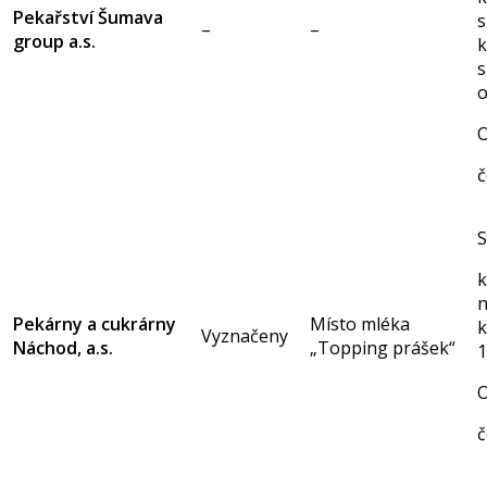
Pekařství Šumava
s
–
–
group a.s.
k
s
o
O
č
S
k
n
Pekárny a cukrárny
Místo mléka
k
Vyznačeny
Náchod, a.s.
„Topping prášek“
O
č