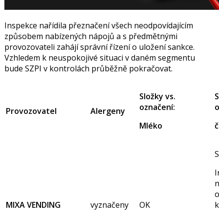
Inspekce nařídila přeznačení všech neodpovídajícím
způsobem nabízených nápojů a s předmětnými
provozovateli zahájí správní řízení o uložení sankce.
Vzhledem k neuspokojivé situaci v daném segmentu
bude SZPI v kontrolách průběžně pokračovat.
Složky vs.
S
označení:
o
Provozovatel
Alergeny
Mléko
č
S
I
n
MIXA VENDING
vyznačeny
OK
k