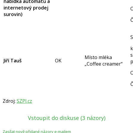
nabídka automatů a
internetový prodej
O
surovin)
Č
S
k
s
Místo mléka
Jiří Tauš
OK
p
„Coffee creamer“
O
Č
Zdroj:
SZPI.cz
Vstoupit do diskuse
(3 názory)
Zasílat nově přidané názory e-mailem