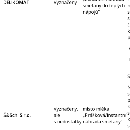
DELIKOMAT
Vyznačeny
smetany do teplých
n
nápojů“
s
s
č
p
-
-
S
N
s
p
k
Vyznačeny,
místo mléka
s
Š&Sch. S.r.o.
ale
„Prášková/instantní
k
s nedostatky
náhrada smetany“
s