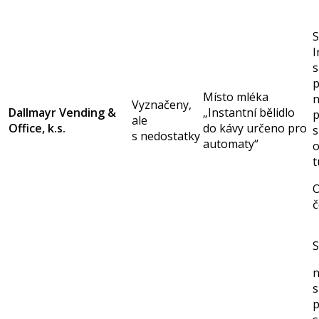
S
I
s
p
Místo mléka
n
Vyznačeny,
Dallmayr Vending &
„Instantní bělidlo
p
ale
Office, k.s.
do kávy určeno pro
s
s nedostatky
automaty“
t
O
č
S
n
s
p