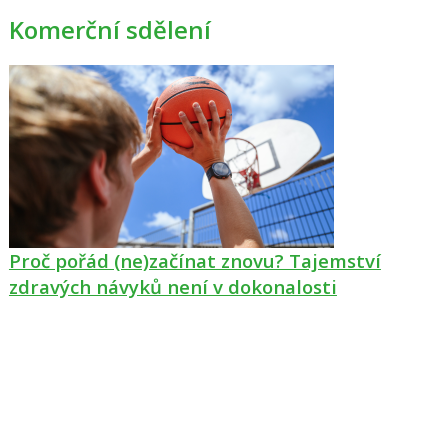
Komerční sdělení
Proč pořád (ne)začínat znovu? Tajemství
zdravých návyků není v dokonalosti