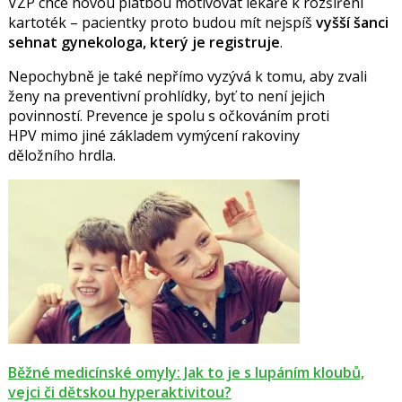
VZP chce novou platbou motivovat lékaře k rozšíření
kartoték – pacientky proto budou mít nejspíš
vyšší šanci
sehnat gynekologa, který je registruje
.
Nepochybně je také nepřímo vyzývá k tomu, aby zvali
ženy na preventivní prohlídky, byť to není jejich
povinností. Prevence je spolu s očkováním proti
HPV
mimo jiné
základem vymýcení rakoviny
děložního hrdla.
Běžné medicínské omyly: Jak to je s lupáním kloubů,
vejci či dětskou hyperaktivitou?