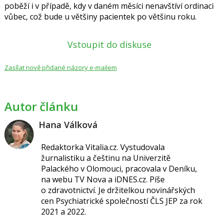
poběží i v případě, kdy v daném měsíci nenavštíví ordinaci
vůbec, což bude u většiny pacientek po většinu roku.
Vstoupit do diskuse
Zasílat nově přidané názory e-mailem
Autor článku
Hana Válková
Redaktorka Vitalia.cz.
Vystudovala
žurnalistiku a češtinu na Univerzitě
Palackého v Olomouci, pracovala v Deníku,
na webu TV Nova a iDNES.cz. Píše
o
zdravotnictví.
Je držitelkou novinářských
cen
Psychiatrické společností ČLS JEP za
rok
2021 a 2022.