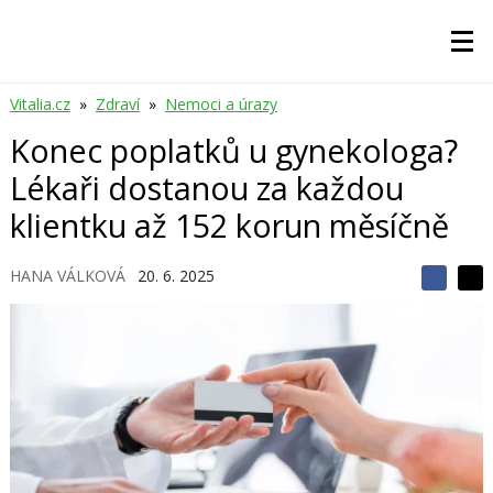
Vitalia.cz
»
Zdraví
»
Nemoci a úrazy
Konec poplatků u gynekologa?
Lékaři dostanou za každou
klientku až 152 korun měsíčně
HANA VÁLKOVÁ
20. 6. 2025
S
S
S
d
d
d
í
í
í
l
l
e
e
l
j
j
t
e
t
e
e
t
n
n
a
a
F
s
a
í
c