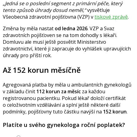
Jedná se o poslední segment z primární péče, který
tento způsob úhrady dosud neměl,
vysvětluje
Všeobecná zdravotní pojišťovna (VZP) v
tiskové zprávě
.
Změna by měla nastat
od ledna 2026
. VZP a Svaz
zdravotních pojišťoven se na tom dohodly s lékaři.
Domluvu ale musí ještě posvětit
Ministerstvo
zdravotnictví, které ji zapracuje do vyhlášek upravujících
úhrady pro příští rok.
Až 152 korun měsíčně
Agregovaná platba by měla u ambulantních gynekologů
v základu činit
112 korun za měsíc
za každou
registrovanou pacientku. Pokud lékař doloží certifikát
o celoživotním vzdělávání a splní ještě některé další
podmínky, pojišťovny tuto částku navýší na
152 korun
.
Platíte u svého gynekologa roční poplatek?