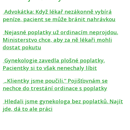
Advokátka: Když lékař nezákonně vybírá
peníze, pacient se může bránit nahrávkou
Nejasné poplatky už ordinacím neprojdou.
Ministerstvo chce, aby za ně lékaři mohli
dostat pokutu
Gynekologie zavedla plošné poplatky.
Pacientky si to však nenechaly líbit
„Klientky jsme poučili.“ Pojišťovnám se
nechce do trestání ordinace s poplatky
Hledali jsme gynekologa bez poplatků. Najít
jde, dá to ale práci