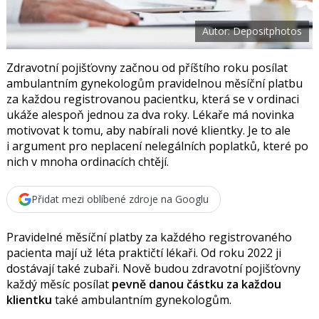
t
e
i
b
X
Autor: Depositphotos
o
o
k
u
Zdravotní pojišťovny začnou od příštího roku posílat
ambulantním gynekologům pravidelnou měsíční platbu
za každou registrovanou pacientku, která se v ordinaci
ukáže alespoň jednou za dva roky. Lékaře má novinka
motivovat k tomu, aby nabírali nové klientky. Je to ale
i argument pro neplacení nelegálních poplatků, které po
nich v mnoha ordinacích chtějí.
Přidat mezi oblíbené zdroje na Googlu
Pravidelné měsíční platby za každého registrovaného
pacienta mají už léta praktičtí lékaři. Od roku 2022 ji
dostávají také zubaři.
Nově budou zdravotní pojišťovny
každý měsíc posílat
pevně danou částku za každou
klientku
také ambulantním gynekologům.