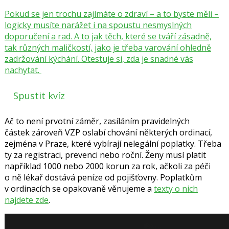
Pokud se jen trochu zajímáte o zdraví – a to byste měli –
logicky musíte narážet i na spoustu nesmyslných
doporučení a rad. A to jak těch, které se tváří zásadně,
tak různých maličkostí, jako je třeba varování ohledně
zadržování kýchání. Otestuje si, zda je snadné vás
nachytat.
Spustit kvíz
Ač to není prvotní záměr, z
asíláním pravidelných
částek
z
ároveň VZP oslabí chování některých ordinací,
zejména v Praze, které vybírají nelegální poplatky. Třeba
ty za registraci, prevenci nebo roční. Ženy musí platit
například 1000 nebo 2000 korun za rok, ačkoli za péči
o ně lékař dostává peníze od pojišťovny. Poplatkům
v ordinacích se opakovaně věnujeme a
texty o nich
najdete zde
.