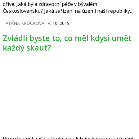
dříve. Jaká byla zdravotní péče v bývalém
Československu? Jaká zařízení na území naší republiky
existovala a co se v nich vlastně léčilo? Kolik bylo
TAŤÁNA KROČKOVÁ
4. 10. 2019
porodnic a jakou částku žena zaplatila za porod?
Zvládli byste to, co měl kdysi umět
každý skaut?
Protože opět začala škola a po letním lenošení a užívání