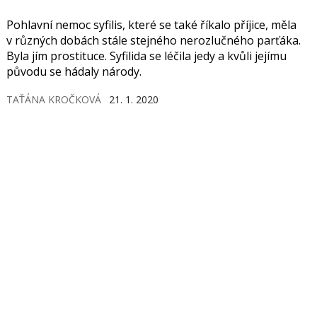
Pohlavní nemoc syfilis, které se také říkalo příjice, měla
v různých dobách stále stejného nerozlučného parťáka.
Byla jím prostituce. Syfilida se léčila jedy a kvůli jejímu
původu se hádaly národy.
TAŤÁNA KROČKOVÁ
21. 1. 2020