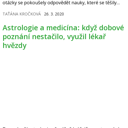
otázky se pokoušely odpovědět nauky, které se těšily
velkému zájmu v 19. a na počátku 20. století.
TAŤÁNA KROČKOVÁ
26. 3. 2020
Astrologie a medicína: když dobové
poznání nestačilo, využil lékař
hvězdy