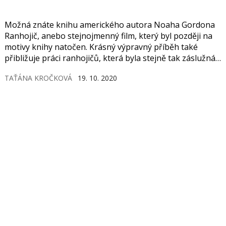
Možná znáte knihu amerického autora Noaha Gordona
Ranhojič, anebo stejnojmenný film, který byl později na
motivy knihy natočen. Krásný výpravný příběh také
přibližuje práci ranhojičů, která byla stejně tak záslužná
jako práce vystudovaných lékařů.
TAŤÁNA KROČKOVÁ
19. 10. 2020