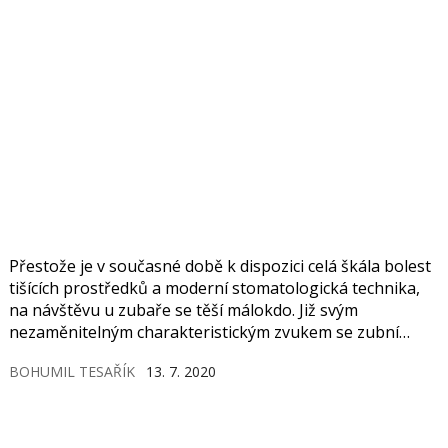
Přestože je v současné době k dispozici celá škála bolest
tišících prostředků a moderní stomatologická technika,
na návštěvu u zubaře se těší málokdo. Již svým
nezaměnitelným charakteristickým zvukem se zubní
vrtačka řadí k těm nejnepříjemnějším a sama pak
BOHUMIL TESAŘÍK
13. 7. 2020
k nejobávanějším lékařským nástrojům.