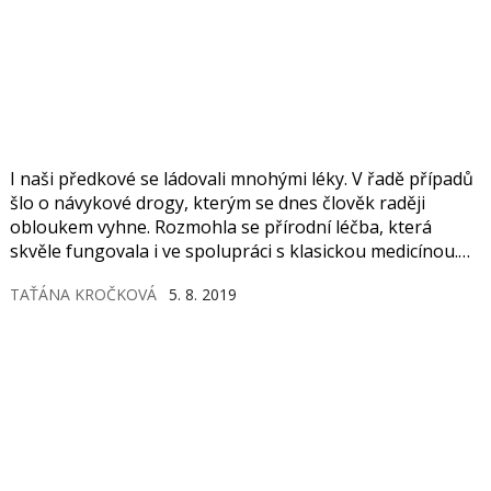
I naši předkové se ládovali mnohými léky. V řadě případů
šlo o návykové drogy, kterým se dnes člověk raději
obloukem vyhne. Rozmohla se přírodní léčba, která
skvěle fungovala i ve spolupráci s klasickou medicínou.
Ale už tehdy se do popředí tlačily kritiky stran vědecky
TAŤÁNA KROČKOVÁ
5. 8. 2019
orientovaných lékařů stavících se proti šarlatánům. A že
těch podvodníků nebylo zrovna málo…