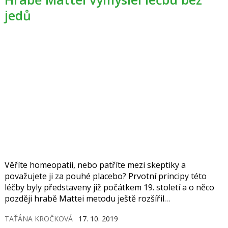
jedů
Věříte homeopatii, nebo patříte mezi skeptiky a
považujete ji za pouhé placebo? Prvotní principy této
léčby byly představeny již počátkem 19. století a o něco
později hrabě Mattei metodu ještě rozšířil
o elektromagnetické působení. První homeopatická
TAŤÁNA KROČKOVÁ
17. 10. 2019
lékárna vznikla zhruba před sto lety. Jaký byl dobový