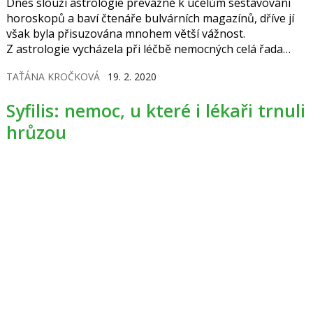
Dnes slouží astrologie převážně k účelům sestavování
horoskopů a baví čtenáře bulvárních magazínů, dříve jí
však byla přisuzována mnohem větší vážnost.
Z astrologie vycházela při léčbě nemocných celá řada
lékařů.
TAŤÁNA KROČKOVÁ
19. 2. 2020
Syfilis: nemoc, u které i lékaři trnuli
hrůzou