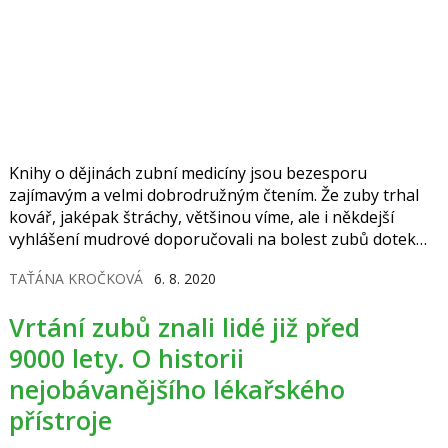
Knihy o dějinách zubní medicíny jsou bezesporu
zajímavým a velmi dobrodružným čtením. Že zuby trhal
kovář, jaképak štráchy, většinou víme, ale i někdejší
vyhlášení mudrové doporučovali na bolest zubů dotek
zobáku datla nebo rozemleté myši. O jaké další metody
TAŤÁNA KROČKOVÁ
6. 8. 2020
jsme dnes „ochuzeni“?
Vrtání zubů znali lidé již před
9000 lety. O historii
nejobávanějšího lékařského
přístroje