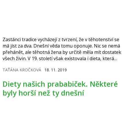
Zastánci tradice vycházejí z tvrzení, že v těhotenství se
má jíst za dva. Dnešní věda tomu oponuje. Nic se nemá
přehánět, ale těhotná žena by určitě měla mít dostatek
všech živin. V 19. století však existovala i dieta, která
matkám nařizovala odříkání stravy. Prý se potom
TAŤÁNA KROČKOVÁ
18. 11. 2019
snadněji rodilo…
Diety našich prababiček. Některé
byly horší než ty dnešní