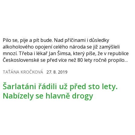
Pilo se, pije a pít bude. Nad příčinami i důsledky
alkoholového opojení celého národa se již zamýšleli
mnozí. Třeba i lékař Jan Šimsa, který píše, že v republice
Československé se před více než 80 lety ročně propilo
10 miliard Kč. Jak jsme na tom dnes?
TAŤÁNA KROČKOVÁ
27. 8. 2019
Šarlatáni řádili už před sto lety.
Nabízely se hlavně drogy