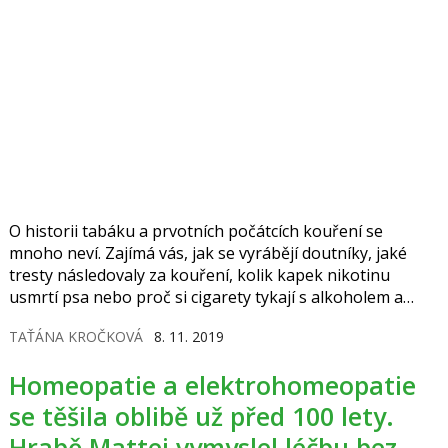
O historii tabáku a prvotních počátcích kouření se
mnoho neví. Zajímá vás, jak se vyrábějí doutníky, jaké
tresty následovaly za kouření, kolik kapek nikotinu
usmrtí psa nebo proč si cigarety tykají s alkoholem a
láska před nimi prchá?
TAŤÁNA KROČKOVÁ
8. 11. 2019
Homeopatie a elektrohomeopatie
se těšila oblibě už před 100 lety.
Hrabě Mattei vymyslel léčbu bez