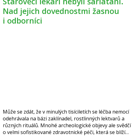
Starověcí lékaři nebyli šarlatáni.
Nad jejich dovednostmi žasnou
i odborníci
Může se zdát, že v minulých tisíciletích se léčba nemocí
odehrávala na bázi zaklínadel, rostlinných lektvarů a
různých rituálů. Mnohé archeologické objevy ale svědčí
o velmi sofistikované zdravotnické péči, která se blíží
moderním medicínským postupům.