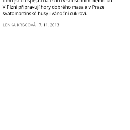
toho jsou úspěšní na trzích v sousedním Německu.
V Plzni připravují hory dobrého masa a v Praze
svatomartinské husy i vánoční cukroví.
LENKA KRBCOVÁ
7. 11. 2013