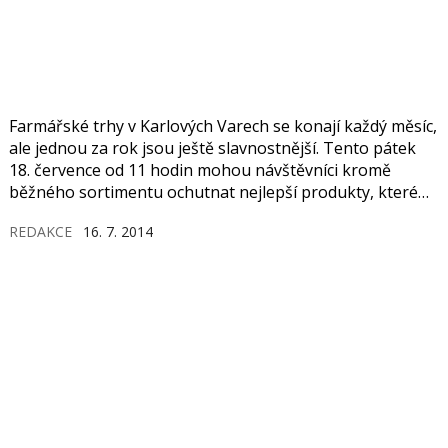
Farmářské trhy v Karlových Varech se konají každý měsíc,
ale jednou za rok jsou ještě slavnostnější. Tento pátek
18. července od 11 hodin mohou návštěvníci kromě
běžného sortimentu ochutnat nejlepší produkty, které
pocházejí od zemědělců z kraje a získaly ocenění
REDAKCE
16. 7. 2014
„Regionální potravina“.