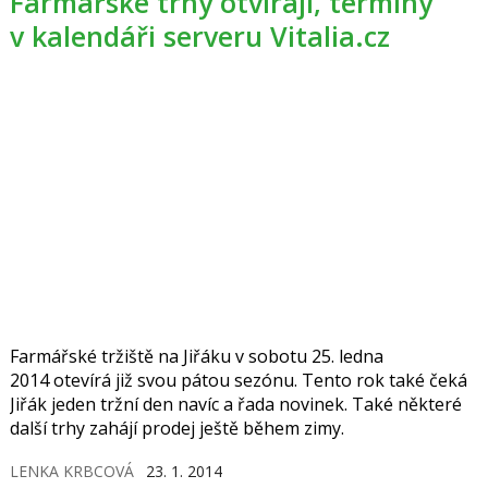
Farmářské trhy otvírají, termíny
v kalendáři serveru Vitalia.cz
Farmářské tržiště na Jiřáku v sobotu 25. ledna
2014 otevírá již svou pátou sezónu. Tento rok také čeká
Jiřák jeden tržní den navíc a řada novinek. Také některé
další trhy zahájí prodej ještě během zimy.
LENKA KRBCOVÁ
23. 1. 2014