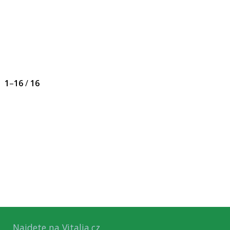
1
–
16
/
16
Najdete na Vitalia.cz