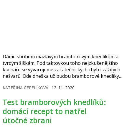
Dáme sbohem mazlavým bramborovým knedlíkům a
tvrdým šiškám. Pod taktovkou toho nejzkušenějšího
kuchaře se vyvarujeme začátečnických chyb i zažitých
nešvarů. Ode dneška už budou bramborové knedlíky
jedna báseň.
KATEŘINA ČEPELÍKOVÁ
12. 11. 2020
Test bramborových knedlíků:
domácí recept to natřel
útočné zbrani