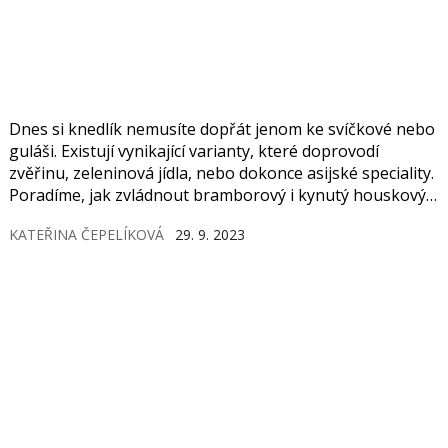
Dnes si knedlík nemusíte dopřát jenom ke svíčkové nebo
guláši. Existují vynikající varianty, které doprovodí
zvěřinu, zeleninová jídla, nebo dokonce asijské speciality.
Poradíme, jak zvládnout bramborový i kynutý houskový
od A do Z.
KATEŘINA ČEPELÍKOVÁ
29. 9. 2023