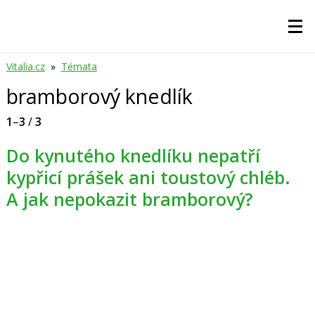
Vitalia.cz
»
Témata
bramborový knedlík
1
–
3
/
3
Do kynutého knedlíku nepatří
kypřicí prášek ani toustový chléb.
A jak nepokazit bramborový?