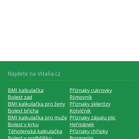
Najdete na Vitalia.cz
BMI kalkulačka
Příznaky cukrovky
Bolest zad
Rýmovník
BMI kalkulačka pro ženy
Příznaky sklerózy
Bolest břicha
Kotvičník
BMI kalkulačka pro muže
Příznaky zápalu plic
Bolest v krku
Heřmánek
Těhotenská kalkulačka
Příznaky chřipky
Bolest v podbřišku
Rozmarýn