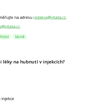
směřujte na adresu
redakce@vitalia.cz
.
s@vitalia.cz
.
ňství
lázně
i léky na hubnutí v injekcích?
a
o injekce