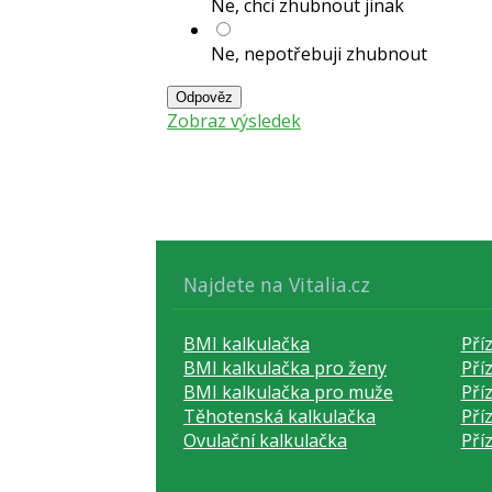
Ne, chci zhubnout jinak
Ne, nepotřebuji zhubnout
Odpověz
Zobraz výsledek
Najdete na Vitalia.cz
BMI kalkulačka
Pří
BMI kalkulačka pro ženy
Pří
BMI kalkulačka pro muže
Pří
Těhotenská kalkulačka
Pří
Ovulační kalkulačka
Pří