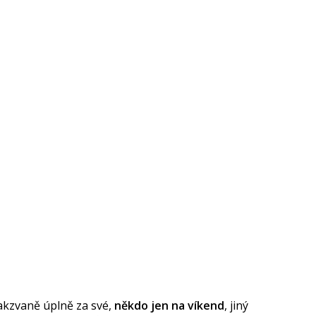
 takzvaně úplně za své,
někdo jen na víkend
, jiný