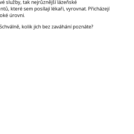
lové služby, tak nejrůznější lázeňské
ntů, které sem posílají lékaři, vyrovnat. Přicházejí
soké úrovni.
. Schválně, kolik jich bez zaváhání poznáte?