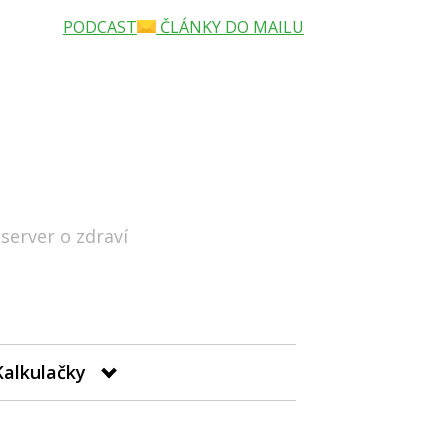
PODCAST
ČLÁNKY DO MAILU
 server o zdraví
Hledat
Kalkulačky