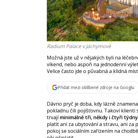
Radium Palace v Jáchymově
Možná jste už v nějakých byli na léčeb
víkend, nebo aspoň na jednodenní výlet
Velice často jde o půvabná a klidná mís
Přidat mezi oblíbené zdroje na Googlu
Dávno pryč je doba, kdy lázně znamena
pokladnu čili pojišťovnu. Takoví klienti
trvají
minimálně tři, někdy i čtyři týdny
platit ani za ubytování a stravu, ani z
pokoj se sociálním zařízením na chodb
něj připlatit.