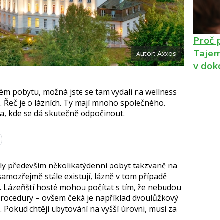
k
u
Proč 
Tajem
Autor: Axxos
v dok
ném pobytu, možná jste se tam vydali na wellness
. Řeč je o lázních. Ty mají mnoho společného.
ta, kde se dá skutečně odpočinout.
ly především několikatýdenní pobyt takzvaně na
 samozřejmě stále existují, lázně v tom případě
.
Lázeňští hosté mohou počítat s tím, že nebudou
a procedury – ovšem čeká je například dvoulůžkový
ě.
Pokud chtějí ubytování na vyšší úrovni, musí za