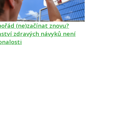
pořád (ne)začínat znovu?
ství zdravých návyků není
onalosti