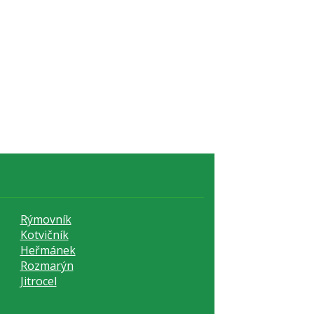
Rýmovník
Kotvičník
Heřmánek
Rozmarýn
Jitrocel