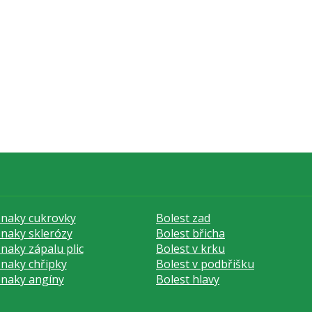
znaky cukrovky
Bolest zad
znaky sklerózy
Bolest břicha
znaky zápalu plic
Bolest v krku
znaky chřipky
Bolest v podbřišku
znaky angíny
Bolest hlavy