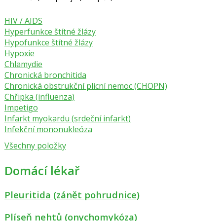
HIV / AIDS
Hyperfunkce štítné žlázy
Hypofunkce štítné žlázy
Hypoxie
Chlamydie
Chronická bronchitida
Chronická obstrukční plicní nemoc (CHOPN)
Chřipka (influenza)
Impetigo
Infarkt myokardu (srdeční infarkt)
Infekční mononukleóza
Všechny položky
Domácí lékař
Pleuritida (zánět pohrudnice)
Plíseň nehtů (onychomykóza)