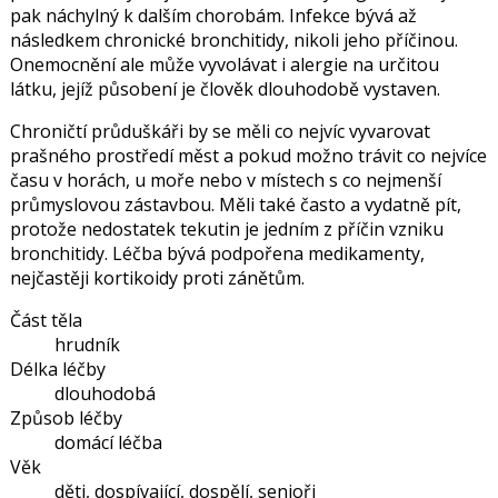
pak náchylný k dalším chorobám. Infekce bývá až
následkem chronické bronchitidy, nikoli jeho příčinou.
Onemocnění ale může vyvolávat i alergie na určitou
látku, jejíž působení je člověk dlouhodobě vystaven.
Chroničtí průduškáři by se měli co nejvíc vyvarovat
prašného prostředí měst a pokud možno trávit co nejvíce
času v horách, u moře nebo v místech s co nejmenší
průmyslovou zástavbou. Měli také často a vydatně pít,
protože nedostatek tekutin je jedním z příčin vzniku
bronchitidy. Léčba bývá podpořena medikamenty,
nejčastěji kortikoidy proti zánětům.
Část těla
hrudník
Délka léčby
dlouhodobá
Způsob léčby
domácí léčba
Věk
děti, dospívající, dospělí, senioři