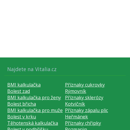
Najdete na Vitalia.cz
BMI kalkulačka
Příznaky cukrovky
Bolest zad
Rýmovník
BMI kalkulačka pro ženy
Příznaky sklerózy
Bolest břicha
Kotvičník
BMI kalkulačka pro muže
Příznaky zápalu plic
Bolest v krku
Heřmánek
Těhotenská kalkulačka
Příznaky chřipky
Bolest v podbřišku
Rozmarýn