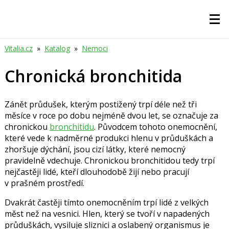
Vitalia.cz
»
Katalog
»
Nemoci
Chronická bronchitida
Zánět průdušek, kterým postižený trpí déle než tři
měsíce v roce po dobu nejméně dvou let, se označuje za
chronickou
bronchitidu
. Původcem tohoto onemocnění,
které vede k nadměrné produkci hlenu v průduškách a
zhoršuje dýchání, jsou cizí látky, které nemocný
pravidelně vdechuje. Chronickou bronchitidou tedy trpí
nejčastěji lidé, kteří dlouhodobě žijí nebo pracují
v prašném prostředí.
Dvakrát častěji tímto onemocněním trpí lidé z velkých
měst než na vesnici. Hlen, který se tvoří v napadených
průduškách, vysiluje sliznici a oslabený organismus je