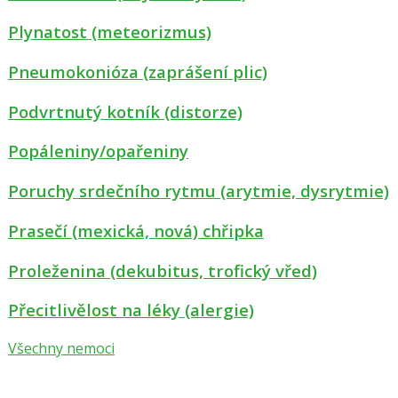
Plynatost (meteorizmus)
Pneumokonióza (zaprášení plic)
Podvrtnutý kotník (distorze)
Popáleniny/opařeniny
Poruchy srdečního rytmu (arytmie, dysrytmie)
Prasečí (mexická, nová) chřipka
Proleženina (dekubitus, trofický vřed)
Přecitlivělost na léky (alergie)
Všechny nemoci