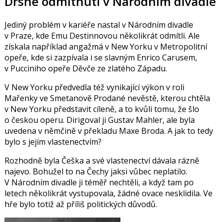
Drsné odmítnutí v Národním divadle
Jediný problém v kariéře nastal v Národním divadle
v Praze, kde Emu Destinnovou několikrát odmítli. Ale
získala například angažmá v New Yorku v Metropolitní
opeře, kde si zazpívala i se slavným
Enrico Carusem
,
v Pucciniho opeře Děvče ze zlatého Západu.
V New Yorku předvedla též vynikající výkon v roli
Mařenky ve Smetanově Prodané nevěstě, kterou chtěla
v New Yorku představit cíleně, a to kvůli tomu, že šlo
o českou operu. Dirigoval ji
Gustav Mahler
, ale byla
uvedena v němčině v překladu Maxe Broda. A jak to tedy
bylo s jejím vlastenectvím?
Rozhodně byla Češka a své vlastenectví dávala rázně
najevo. Bohužel to na Čechy jaksi vůbec neplatilo.
V Národním divadle ji téměř nechtěli, a když tam po
letech několikrát vystupovala, žádné ovace nesklidila. Ve
hře bylo totiž až příliš politických důvodů.