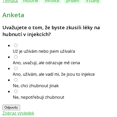
Témata:
historie
mrtvice
příběh
Vztahy
Anketa
Uvažujete o tom, že byste zkusili léky na
hubnutí v injekcích?
Už je užívám nebo jsem užíval/a
Ano, uvažuji, ale odrazuje mě cena
Ano, užívám, ale vadí mi, že jsou to injekce
Ne, chci zhubnout jinak
Ne, nepotřebuji zhubnout
Odpověz
Zobraz výsledek