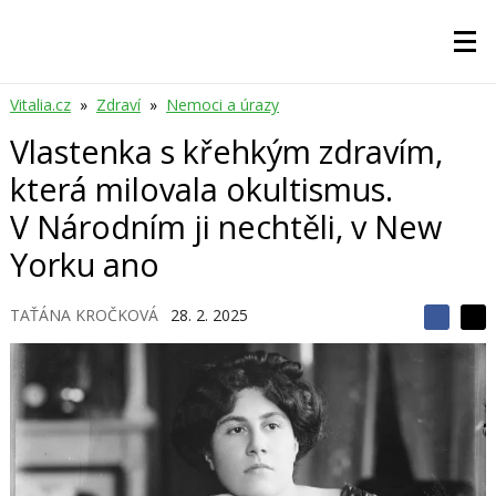
Vitalia.cz
»
Zdraví
»
Nemoci a úrazy
Vlastenka s křehkým zdravím,
která milovala okultismus.
V Národním ji nechtěli, v New
Yorku ano
TAŤÁNA KROČKOVÁ
28. 2. 2025
S
S
S
d
d
d
í
í
í
l
l
e
e
l
j
j
t
e
t
e
e
t
n
n
a
a