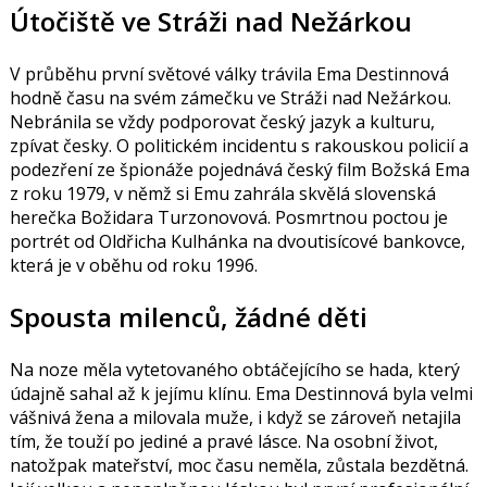
Útočiště ve Stráži nad Nežárkou
V průběhu první světové války trávila Ema Destinnová
hodně času na svém zámečku ve Stráži nad Nežárkou.
Nebránila se vždy podporovat český jazyk a kulturu,
zpívat česky. O politickém incidentu s rakouskou policií a
podezření ze špionáže pojednává český film Božská Ema
z roku 1979, v němž si Emu zahrála skvělá slovenská
herečka
Božidara Turzonovová
. Posmrtnou poctou je
portrét od Oldřicha Kulhánka na dvoutisícové bankovce,
která je v oběhu od roku 1996.
Spousta milenců, žádné děti
Na noze měla vytetovaného obtáčejícího se hada, který
údajně sahal až k jejímu klínu.
Ema Destinnová byla velmi
vášnivá žena a milovala muže, i když se zároveň netajila
tím, že touží po jediné a pravé lásce. Na osobní život,
natožpak mateřství, moc času neměla, zůstala bezdětná.