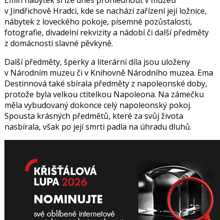
v Jindřichově Hradci, kde se nachází zařízení její ložnice,
nábytek z loveckého pokoje, písemné pozůstalosti,
fotografie, divadelní rekvizity a nádobí či další předměty
z domácnosti slavné pěvkyně.
Další předměty, šperky a literární díla jsou uloženy
v Národním muzeu či v Knihovně Národního muzea. Ema
Destinnová také sbírala předměty z napoleonské doby,
protože byla velkou ctitelkou Napoleona. Na zámečku
měla vybudovaný dokonce celý napoleonský pokoj.
Spousta krásných předmětů, které za svůj života
nasbírala, však po její smrti padla na úhradu dluhů.