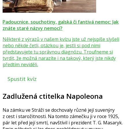
Padoucnice, souchotiny, galská či fantivá nemoc: Jak
znáte staré názvy nemocí?
Některé z výrazů v našem kvízu jste už nejspíše slyšeli
nebo někde četli, otázkou je, jestli si pod nimi
představujete tu správnou diagnózu. Troufneme si
tvrdit, že možná narazíte i na takový, který jste nikdy
předtím neviděli.
Spustit kvíz
Zadlužená ctitelka Napoleona
Na zámku ve Stráži se dochovaly různé její suvenýry
z cest i starožitnosti. Na tomto zámečku ji v roce 1925,
pár let před její smrtí, navštívil i prezident
T. G. Masaryk
.
Emin nábytek si lze dnes prohlédnout v muzeu