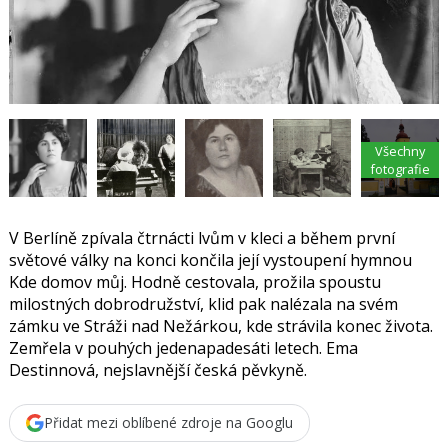
F
s
a
í
c
t
e
i
b
X
o
o
k
u
Všechny
fotografie
V Berlíně zpívala čtrnácti lvům v kleci a během první
světové války na konci končila její vystoupení hymnou
Kde domov můj. Hodně cestovala, prožila spoustu
milostných dobrodružství, klid pak nalézala na svém
zámku ve Stráži nad Nežárkou, kde strávila konec života.
Zemřela v pouhých jedenapadesáti letech. Ema
Destinnová, nejslavnější česká pěvkyně.
Přidat mezi oblíbené zdroje na Googlu