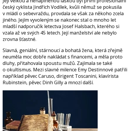
Její velkou a nenaplněnou láskou byl první profesionální
český cyklista
Jindřich Vodílek
, kvůli němuž se pokusila
v mládí o sebevraždu, provdala se však za někoho zcela
jiného. Jejím vyvoleným se nakonec stal o mnoho let
mladší nadporučík letectva
Josef Halsbach
, kterého si
vzala až ve svých 45 letech. Její manželství ale nebylo
zrovna šťastné.
Slavná, geniální, stárnoucí a bohatá žena, která zřejmě
neuměla moc dobře nakládat s
financemi, a měla proto
dluhy, přitahovala spoustu mužů.
Zajímala se také
o okultismus. Mezi slavné milence Emy Destinnové patřili
například pěvec Caruso, dirigent Toscanini, klavírista
Rubinstein, pěvec Dinh Gilly a mnozí další.