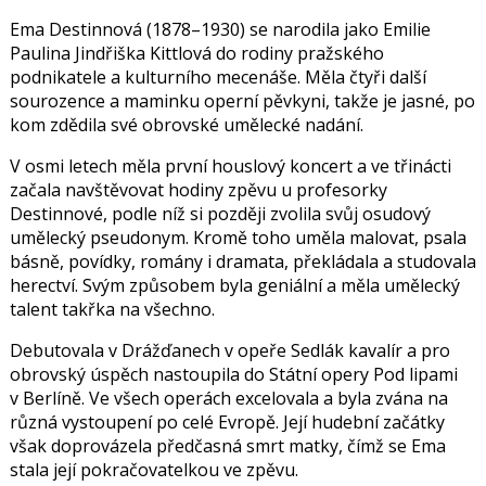
Ema Destinnová
(1878–1930) se narodila jako Emilie
Paulina Jindřiška Kittlová do rodiny pražského
podnikatele a kulturního mecenáše. Měla čtyři další
sourozence a maminku operní pěvkyni, takže je jasné, po
kom zdědila své obrovské umělecké nadání.
V osmi letech měla první houslový koncert a ve třinácti
začala navštěvovat hodiny zpěvu u profesorky
Destinnové, podle níž si později zvolila svůj osudový
umělecký pseudonym. Kromě toho uměla malovat, psala
básně, povídky, romány i dramata, překládala a studovala
herectví. Svým způsobem byla geniální a měla umělecký
talent takřka na všechno.
Debutovala v Drážďanech v opeře Sedlák kavalír a pro
obrovský úspěch nastoupila do Státní opery Pod lipami
v Berlíně. Ve všech operách excelovala a byla zvána na
různá vystoupení po celé Evropě. Její hudební začátky
však doprovázela předčasná smrt matky, čímž se Ema
stala její pokračovatelkou ve zpěvu.