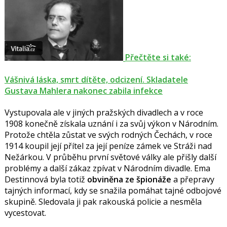
Přečtěte si také:
Vášnivá láska, smrt dítěte, odcizení. Skladatele
Gustava Mahlera nakonec zabila infekce
Vystupovala ale v jiných pražských divadlech a v roce
1908 konečně získala uznání i za svůj výkon v Národním.
Protože chtěla zůstat ve svých rodných Čechách, v roce
1914 koupil její přítel za její peníze zámek ve Stráži nad
Nežárkou. V průběhu první světové války ale přišly další
problémy a další zákaz zpívat v Národním divadle. Ema
Destinnová byla totiž
obviněna ze špionáže
a přepravy
tajných informací, kdy se snažila pomáhat tajné odbojové
skupině. Sledovala ji pak rakouská policie a nesměla
vycestovat.