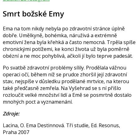
Smrt božské Emy
Ema na tom nikdy nebyla po zdravotní stránce úplně
dobře. Umělkyně, bohémka, náruživá a extrémně
emotivní žena byla křehká a často nemocná. Trpěla spíše
chronickými potížemi, ke konci života už byla poměrně
obézní a ne moc pohyblivá, ačkoli jí bylo teprve padesát.
Po svatbě zdravotní problémy sílily. Prodělala vážnou
operaci očí, během níž se prudce zhoršil její zdravotní
stav, nejspíše v důsledku prodělané mrtvice, na kterou
také předčasně zemřela. Na Vyšehrad se s ní přišlo
rozloučit velké množství lidí a Emě se posmrtně dostalo
mnohých poct a vyznamenání.
Zdroje:
Lacina, O. Ema Destinnová. Tři studie, Ed. Resonus,
Praha 2007