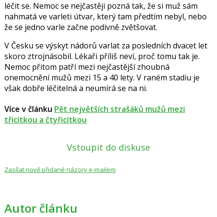
léčit se. Nemoc se nejčastěji pozná tak, že si muž sám
nahmatá ve varleti útvar, který tam předtím nebyl, nebo
že se jedno varle začne podivně zvětšovat.
V Česku se výskyt nádorů varlat za posledních dvacet let
skoro ztrojnásobil. Lékaři příliš neví, proč tomu tak je.
Nemoc přitom patří mezi nejčastější zhoubná
onemocnění mužů mezi 15 a 40 lety. V raném stadiu je
však dobře léčitelná a neumírá se na ni.
Více v článku
Pět největších strašáků mužů mezi
třicítkou a čtyřicítkou
Vstoupit do diskuse
Zasílat nově přidané názory e-mailem
Autor článku