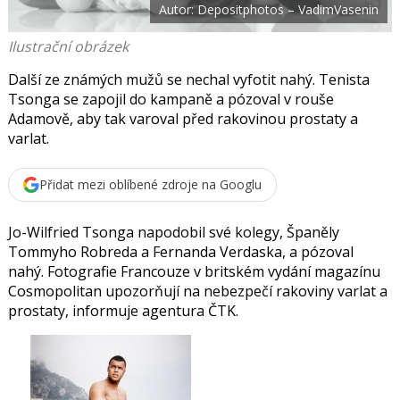
Autor: Depositphotos – VadimVasenin
o
o
k
Ilustrační obrázek
u
Další ze známých mužů se nechal vyfotit nahý. Tenista
Tsonga se zapojil do kampaně a pózoval v rouše
Adamově, aby tak varoval před rakovinou prostaty a
varlat.
Přidat mezi oblíbené zdroje na Googlu
Jo-Wilfried Tsonga
napodobil své kolegy, Španěly
Tommyho Robreda a Fernanda Verdaska, a pózoval
nahý. Fotografie Francouze v britském vydání magazínu
Cosmopolitan upozorňují na nebezpečí rakoviny varlat a
prostaty, informuje agentura ČTK.