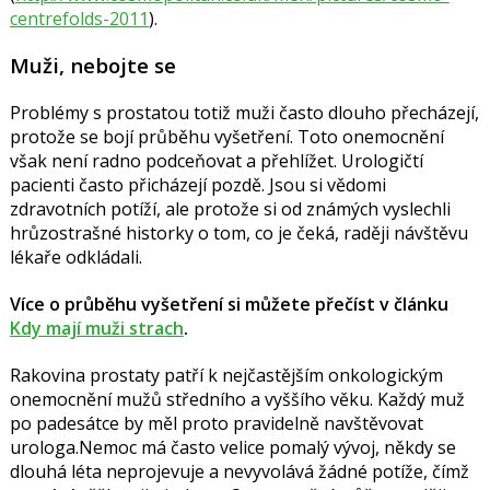
centrefolds-2011
).
Muži, nebojte se
Problémy s prostatou totiž muži často dlouho přecházejí,
protože se bojí průběhu vyšetření. Toto onemocnění
však není radno podceňovat a přehlížet. Urologičtí
pacienti často přicházejí pozdě. Jsou si vědomi
zdravotních potíží, ale protože si od známých vyslechli
hrůzostrašné historky o tom, co je čeká, raději návštěvu
lékaře odkládali.
Více o průběhu vyšetření si můžete přečíst v článku
Kdy mají muži strach
.
Rakovina prostaty patří k nejčastějším onkologickým
onemocnění mužů středního a vyššího věku. Každý muž
po padesátce by měl proto pravidelně navštěvovat
urologa.Nemoc má často velice pomalý vývoj, někdy se
dlouhá léta neprojevuje a nevyvolává žádné potíže, čímž