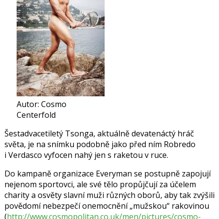
Autor: Cosmo
Centerfold
Šestadvacetiletý Tsonga, aktuálně devatenáctý hráč
světa, je na snímku podobně jako před ním Robredo
i Verdasco vyfocen nahý jen s raketou v ruce.
Do kampaně organizace Everyman se postupně zapojují
nejenom sportovci, ale své tělo propůjčují za účelem
charity a osvěty slavní muži různých oborů, aby tak zvýšili
povědomí nebezpečí onemocnění „mužskou“ rakovinou
(
http://www.cosmopolitan.co­.uk/men/pictures/cosmo-