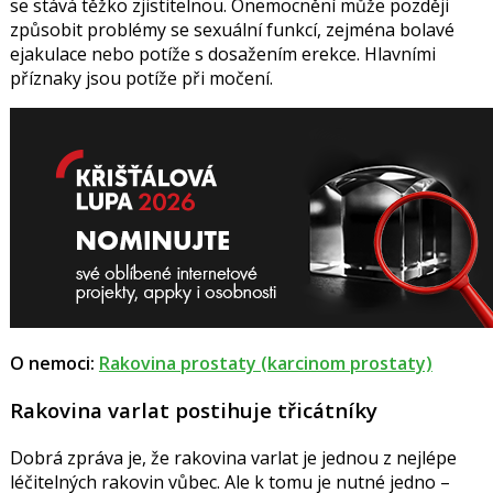
se stává těžko zjistitelnou. Onemocnění může později
způsobit problémy se sexuální funkcí, zejména bolavé
ejakulace nebo potíže s dosažením erekce. Hlavními
příznaky jsou potíže při močení.
O nemoci:
Rakovina prostaty (karcinom prostaty)
Rakovina varlat postihuje třicátníky
Dobrá zpráva je, že rakovina varlat je jednou z nejlépe
léčitelných rakovin vůbec. Ale k tomu je nutné jedno –