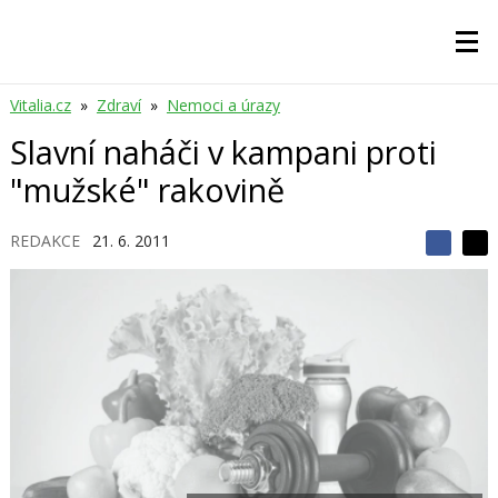
Vitalia.cz
»
Zdraví
»
Nemoci a úrazy
Slavní naháči v kampani proti
"mužské" rakovině
REDAKCE
21. 6. 2011
S
S
S
d
d
d
í
í
í
l
l
e
e
l
j
j
t
e
t
e
e
t
n
n
a
a
F
s
a
í
c
t
e
i
b
X