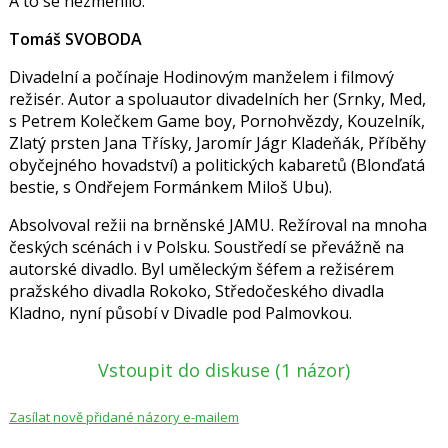
A to se nezměnilo.
Tomáš SVOBODA
Divadelní a počínaje Hodinovým manželem i filmový
režisér. Autor a spoluautor divadelních her (Srnky, Med,
s Petrem Kolečkem Game boy, Pornohvězdy, Kouzelník,
Zlatý prsten Jana Třísky, Jaromír Jágr Kladeňák, Příběhy
obyčejného hovadství) a politických kabaretů (Blonďatá
bestie, s Ondřejem Formánkem Miloš Ubu).
Absolvoval režii na brněnské JAMU. Režíroval na mnoha
českých scénách i v Polsku. Soustředí se převážně na
autorské divadlo. Byl uměleckým šéfem a režisérem
pražského divadla Rokoko, Středočeského divadla
Kladno, nyní působí v Divadle pod Palmovkou.
Vstoupit do diskuse
(1 názor)
Zasílat nově přidané názory e-mailem