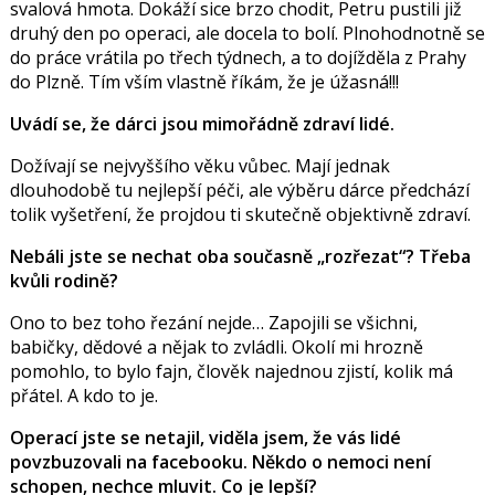
svalová hmota. Dokáží sice brzo chodit, Petru pustili již
druhý den po operaci, ale docela to bolí. Plnohodnotně se
do práce vrátila po třech týdnech, a to dojížděla z Prahy
do Plzně. Tím vším vlastně říkám, že je úžasná!!!
Uvádí se, že dárci jsou mimořádně zdraví lidé.
Dožívají se nejvyššího věku vůbec. Mají jednak
dlouhodobě tu nejlepší péči, ale výběru dárce předchází
tolik vyšetření, že projdou ti skutečně objektivně zdraví.
Nebáli jste se nechat oba současně „rozřezat“? Třeba
kvůli rodině?
Ono to bez toho řezání nejde… Zapojili se všichni,
babičky, dědové a nějak to zvládli. Okolí mi hrozně
pomohlo, to bylo fajn, člověk najednou zjistí, kolik má
přátel. A kdo to je.
Operací jste se netajil, viděla jsem, že vás lidé
povzbuzovali na facebooku. Někdo o nemoci není
schopen, nechce mluvit. Co je lepší?