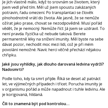
Je jich vlastně málo, když to srovnám se životem, který
jsem vedl před tím. Měl už jsem spoustu zakázaných
potravin, řadu omezení. Po transplantaci se člověk
plnohodnotně vrátí do života. Ale jasně, že se nemůže
ožírat jako prase, chovat se nezodpovědně. Musí pořád
vědět, že je nemocný. Nemůže říct: Já jsem se uzdravil. To
není pravda. Fyzička už nebude taková. Berete
permanentně léky na snížení imunity. Měl byste na sebe
dávat pozor, nechodit moc mezi lidi, což je při mém
povolání nemožné. Navíc herci věčně přechází nějakou
chřipku.
Jaké jsou vyhlídky, jak dlouho darovaná ledvina vydrží?
Nadosmrti?
Podle toho, kdy ta smrt přijde. Říká se deset až patnáct
let, ve výjimečných případech i třicet. Porucha imunity je
v organismu pořád a může napadnout i tuhle ledvinu. Ale
je korigovaná, hlídaná.
Čili to znamená být pod kontrolou…