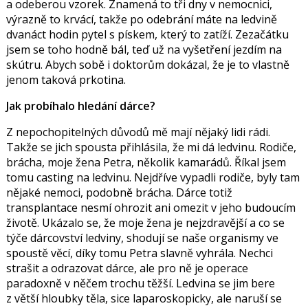
a odeberou vzorek. Znamená to tři dny v nemocnici,
výrazně to krvácí, takže po odebrání máte na ledvině
dvanáct hodin pytel s pískem, který to zatíží. Zezačátku
jsem se toho hodně bál, teď už na vyšetření jezdím na
skútru. Abych sobě i doktorům dokázal, že je to vlastně
jenom taková prkotina.
Jak probíhalo hledání dárce?
Z nepochopitelných důvodů mě mají nějaký lidi rádi.
Takže se jich spousta přihlásila, že mi dá ledvinu. Rodiče,
brácha, moje žena Petra, několik kamarádů. Říkal jsem
tomu casting na ledvinu. Nejdříve vypadli rodiče, byly tam
nějaké nemoci, podobně brácha. Dárce totiž
transplantace nesmí ohrozit ani omezit v jeho budoucím
životě. Ukázalo se, že moje žena je nejzdravější a co se
týče dárcovství ledviny, shodují se naše organismy ve
spoustě věcí, díky tomu Petra slavně vyhrála. Nechci
strašit a odrazovat dárce, ale pro ně je operace
paradoxně v něčem trochu těžší. Ledvina se jim bere
z větší hloubky těla, sice laparoskopicky, ale naruší se