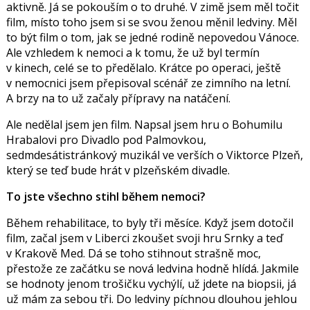
aktivně. Já se pokouším o to druhé. V zimě jsem měl točit
film, místo toho jsem si se svou ženou měnil ledviny. Měl
to být film o tom, jak se jedné rodině nepovedou Vánoce.
Ale vzhledem k nemoci a k tomu, že už byl termín
v kinech, celé se to předělalo. Krátce po operaci, ještě
v nemocnici jsem přepisoval scénář ze zimního na letní.
A brzy na to už začaly přípravy na natáčení.
Ale nedělal jsem jen film. Napsal jsem hru o Bohumilu
Hrabalovi pro Divadlo pod Palmovkou,
sedmdesátistránkový muzikál ve verších o Viktorce Plzeň,
který se teď bude hrát v plzeňském divadle.
To jste všechno stihl během nemoci?
Během rehabilitace, to byly tři měsíce. Když jsem dotočil
film, začal jsem v Liberci zkoušet svoji hru Srnky a teď
v Krakově Med. Dá se toho stihnout strašně moc,
přestože ze začátku se nová ledvina hodně hlídá. Jakmile
se hodnoty jenom trošičku vychýlí, už jdete na biopsii, já
už mám za sebou tři. Do ledviny píchnou dlouhou jehlou