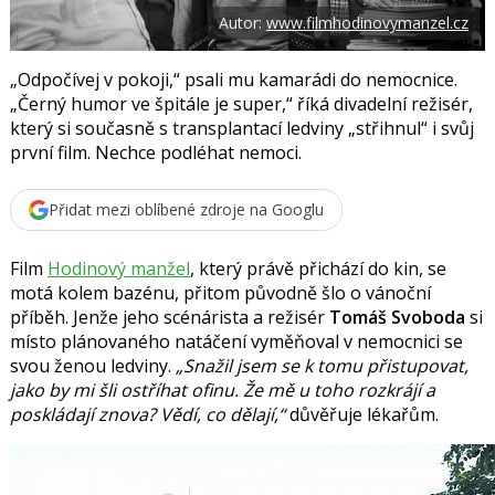
o
Autor:
www.filmhodinovymanzel.cz
o
k
u
„Odpočívej v pokoji,“ psali mu kamarádi do nemocnice.
„Černý humor ve špitále je super,“ říká divadelní režisér,
který si současně s transplantací ledviny „střihnul“ i svůj
první film. Nechce podléhat nemoci.
Přidat mezi oblíbené zdroje na Googlu
Film
Hodinový manžel
, který právě přichází do kin, se
motá kolem bazénu, přitom původně šlo o vánoční
příběh. Jenže jeho scénárista a režisér
Tomáš Svoboda
si
místo plánovaného natáčení vyměňoval v nemocnici se
svou ženou ledviny.
„Snažil jsem se k tomu přistupovat,
jako by mi šli ostříhat ofinu. Že mě u toho rozkrájí a
poskládají znova? Vědí, co dělají,“
důvěřuje lékařům.