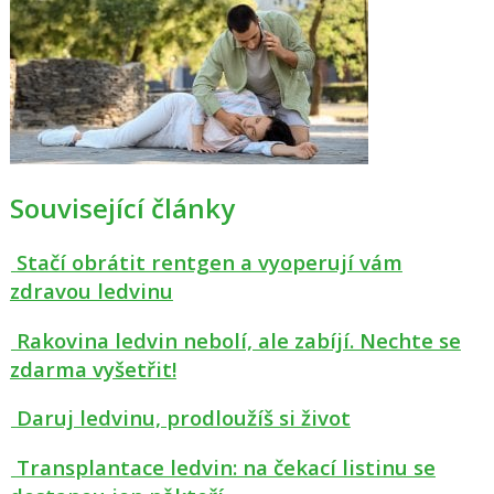
Související články
Stačí obrátit rentgen a vyoperují vám
zdravou ledvinu
Rakovina ledvin nebolí, ale zabíjí. Nechte se
zdarma vyšetřit!
Daruj ledvinu, prodloužíš si život
Transplantace ledvin: na čekací listinu se