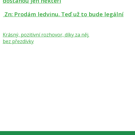
dostanou jen někteří
Zn: Prodám ledvinu. Teď už to bude legální
Krásný, pozitivní rozhovor, díky za něj.
bez přezdívky