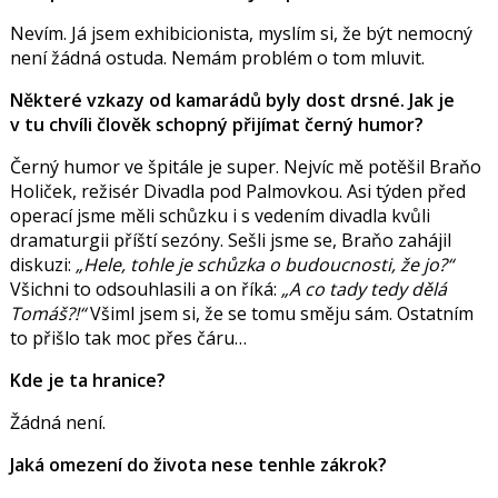
Nevím. Já jsem exhibicionista, myslím si, že být nemocný
není žádná ostuda. Nemám problém o tom mluvit.
Některé vzkazy od kamarádů byly dost drsné. Jak je
v tu chvíli člověk schopný přijímat černý humor?
Černý humor ve špitále je super. Nejvíc mě potěšil Braňo
Holiček, režisér Divadla pod Palmovkou. Asi týden před
operací jsme měli schůzku i s vedením divadla kvůli
dramaturgii příští sezóny. Sešli jsme se, Braňo zahájil
diskuzi:
„Hele, tohle je schůzka o budoucnosti, že jo?“
Všichni to odsouhlasili a on říká:
„A co tady tedy dělá
Tomáš?!“
Všiml jsem si, že se tomu směju sám. Ostatním
to přišlo tak moc přes čáru…
Kde je ta hranice?
Žádná není.
Jaká omezení do života nese tenhle zákrok?