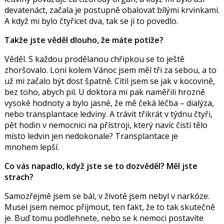
devatenáct, začala je postupně obalovat bílými krvinkami.
A když mi bylo čtyřicet dva, tak se jí to povedlo.
Takže jste věděl dlouho, že máte potíže?
Věděl. S každou prodělanou chřipkou se to ještě
zhoršovalo. Loni kolem Vánoc jsem měl tři za sebou, a to
už mi začalo být dost špatně. Cítil jsem se jak v kocovině,
bez toho, abych pil. U doktora mi pak naměřili hrozně
vysoké hodnoty a bylo jasné, že mě čeká léčba – dialýza,
nebo transplantace ledviny. A trávit třikrát v týdnu čtyři,
pět hodin v nemocnici na přístroji, který navíc čistí tělo
místo ledvin jen nedokonale? Transplantace je
mnohem lepší.
Co vás napadlo, když jste se to dozvěděl? Měl jste
strach?
Samozřejmě jsem se bál, v životě jsem nebyl v narkóze.
Musel jsem nemoc přijmout, ten fakt, že to tak skutečně
je. Buď tomu podlehnete, nebo se k nemoci postavíte