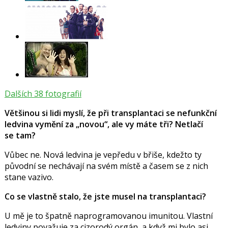
Dalších 38 fotografií
Většinou si lidi myslí, že při transplantaci se nefunkční
ledvina vymění za „novou“, ale vy máte tři? Netlačí
se tam?
Vůbec ne. Nová ledvina je vepředu v břiše, kdežto ty
původní se nechávají na svém místě a časem se z nich
stane vazivo.
Co se vlastně stalo, že jste musel na transplantaci?
U mě je to špatně naprogramovanou imunitou. Vlastní
ledviny považuje za cizorodý orgán, a když mi bylo asi