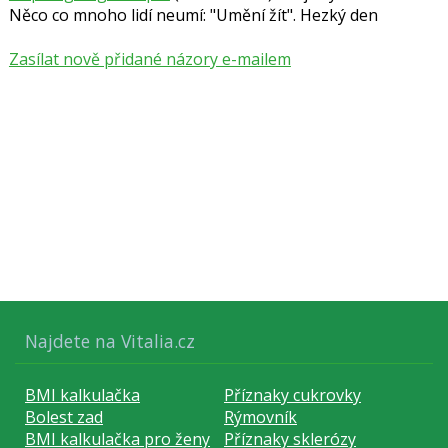
Něco co mnoho lidí neumí: "Umění žít". Hezký den
Zasílat nově přidané názory e-mailem
Najdete na Vitalia.cz
BMI kalkulačka
Příznaky cukrovky
Bolest zad
Rýmovník
BMI kalkulačka pro ženy
Příznaky sklerózy