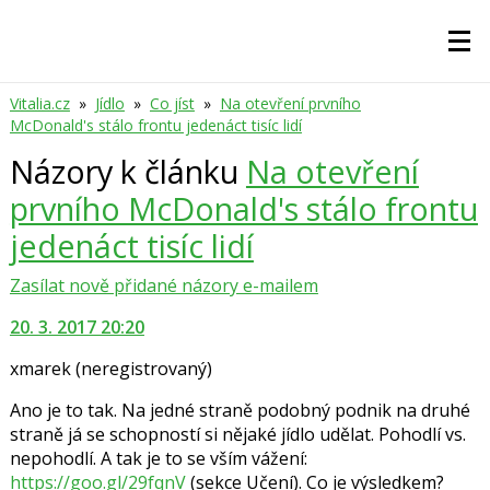
Vitalia.cz
»
Jídlo
»
Co jíst
»
Na otevření prvního
McDonald's stálo frontu jedenáct tisíc lidí
Názory k článku
Na otevření
prvního McDonald's stálo frontu
jedenáct tisíc lidí
Zasílat nově přidané názory e-mailem
20. 3. 2017 20:20
xmarek
(neregistrovaný)
Ano je to tak. Na jedné straně podobný podnik na druhé
straně já se schopností si nějaké jídlo udělat. Pohodlí vs.
nepohodlí. A tak je to se vším vážení:
https://goo.gl/29fqnV
(sekce Učení). Co je výsledkem?