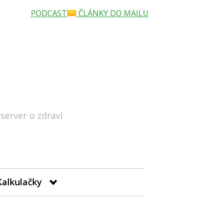
PODCAST
ČLÁNKY DO MAILU
 server o zdraví
Hledat
Kalkulačky