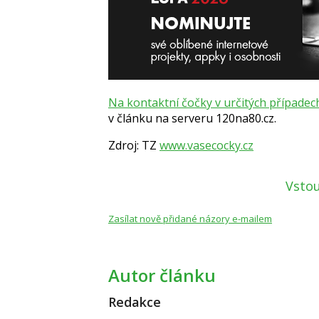
Na kontaktní čočky v určitých případech
v článku na serveru 120na80.cz.
Zdroj: TZ
www.vasecocky.cz
Vstou
Zasílat nově přidané názory e-mailem
Autor článku
Redakce