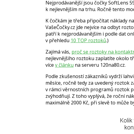
Nejprodávanější jsou čočky SoftLens 59
k nejlevnějším na trhu. Ročně tento mod
K čočkám je třeba připočítat náklady n
VašeČočky.cz jde nejvíce na odbyt rozt
patří k nejprodávanějším i podle dat onl
v přehledu
10 TOP roztoků
.)
Zajímá vás,
proč se roztoky na kontakt
nejlevnějšího roztoku zaplatíte okolo tři
více
v článku
na serveru 120na80.cz.
Podle zkušeností zákazníků vydrží lahvi
měsíce, ročně tedy za uvedený roztok z
v rámci věrnostních programů roztok p
zvýhodňují. Z toho vyplývá, že roční ná
maximálně 2000 Kč, při slevě to může b