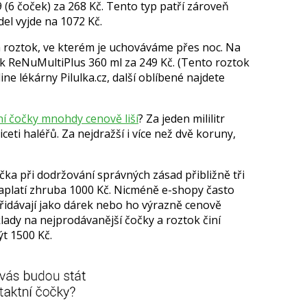
 (6 čoček) za 268 Kč. Tento typ patří zároveň
el vyjde na 1072 Kč.
a roztok, ve kterém je uchováváme přes noc. Na
ok ReNuMultiPlus 360 ml za 249 Kč. (Tento roztok
ine lékárny Pilulka.cz, další oblíbené najdete
ní čočky mnohdy cenově liší
? Za jeden mililitr
ceti haléřů. Za nejdražší i více než dvě koruny,
čka při dodržování správných zásad přibližně tři
aplatí zhruba 1000 Kč. Nicméně e-shopy často
řidávají jako dárek nebo ho výrazně cenově
klady na nejprodávanější čočky a roztok činí
ýt 1500 Kč.