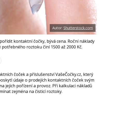
k
u
Autor:
Shutterstock.com
pořídit kontaktní čočky, bývá cena. Roční náklady
 potřebného roztoku činí 1500 až 2000 Kč.
tních čoček a příslušenství VašeČočky.cz, který
poskytl údaje o prodejích kontaktních čoček svým
na jejich pořízení a provoz. Při kalkulaci nákladů
ínat zejména na čisticí roztoky.