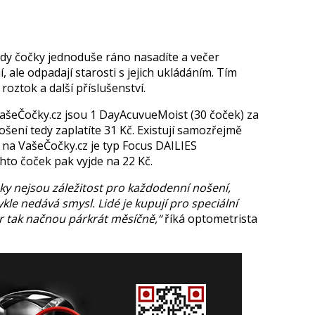
 kdy čočky jednoduše ráno nasadíte a večer
, ale odpadají starosti s jejich ukládáním. Tím
oztok a další příslušenství.
ašeČočky.cz jsou 1 DayAcuvueMoist (30 čoček) za
ošení tedy zaplatíte 31 Kč. Existují samozřejmě
ší na VašeČočky.cz je typ Focus DAILIES
hto čoček pak vyjde na 22 Kč.
icky nejsou záležitost pro každodenní nošení,
kle nedává smysl. Lidé je kupují pro speciální
pár tak načnou párkrát měsíčně,“
říká optometrista