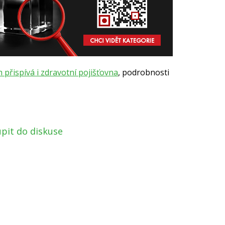
 přispívá i zdravotní pojišťovna
, podrobnosti
pit do diskuse