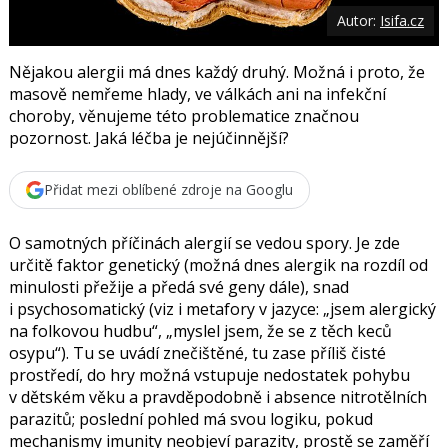
o
Autor:
Isifa.cz
o
k
u
Nějakou alergii má dnes každý druhý. Možná i proto, že
masově nemřeme hlady, ve válkách ani na infekční
choroby, věnujeme této problematice značnou
pozornost. Jaká léčba je nejúčinnější?
Přidat mezi oblíbené zdroje na Googlu
O samotných příčinách alergií se vedou spory. Je zde
určitě faktor genetický (možná dnes alergik na rozdíl od
minulosti přežije a předá své geny dále), snad
i psychosomatický (viz i metafory v jazyce: „jsem alergický
na folkovou hudbu“, „myslel jsem, že se z těch keců
osypu“). Tu se uvádí znečištěné, tu zase příliš čisté
prostředí, do hry možná vstupuje nedostatek pohybu
v dětském věku a pravděpodobně i absence nitrotělních
parazitů; poslední pohled má svou logiku, pokud
mechanismy imunity neobjeví parazity, prostě se zaměří