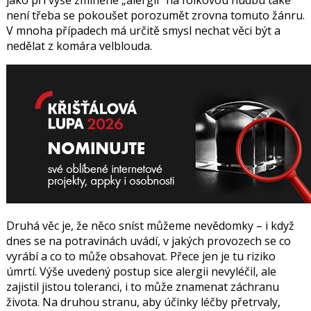
jako při výše zmíněné „alergii“ na folkovou hudbu také
není třeba se pokoušet porozumět zrovna tomuto žánru.
V mnoha případech má určitě smysl nechat věci být a
nedělat z komára velblouda.
Druhá věc je, že něco sníst můžeme nevědomky – i když
dnes se na potravinách uvádí, v jakých provozech se co
vyrábí a co to může obsahovat. Přece jen je tu riziko
úmrtí. Výše uvedený postup sice alergii nevyléčil, ale
zajistil jistou toleranci, i to může znamenat záchranu
života. Na druhou stranu, aby účinky léčby přetrvaly,