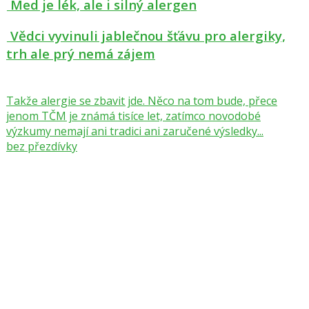
Med je lék, ale i silný alergen
Vědci vyvinuli jablečnou šťávu pro alergiky,
trh ale prý nemá zájem
Takže alergie se zbavit jde. Něco na tom bude, přece
jenom TČM je známá tisíce let, zatímco novodobé
výzkumy nemají ani tradici ani zaručené výsledky...
bez přezdívky