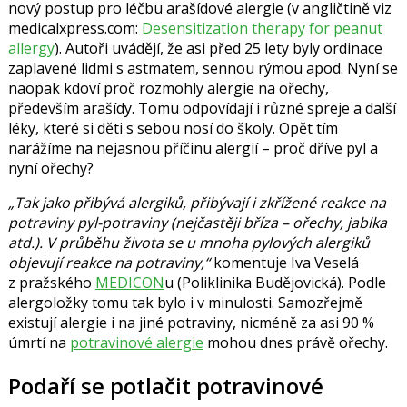
nový postup pro léčbu arašídové alergie (v angličtině viz
medicalxpress.com:
Desensitization therapy for peanut
allergy
). Autoři uvádějí, že asi před 25 lety byly ordinace
zaplavené lidmi s astmatem, sennou rýmou apod. Nyní se
naopak kdoví proč rozmohly alergie na ořechy,
především arašídy. Tomu odpovídají i různé spreje a další
léky, které si děti s sebou nosí do školy. Opět tím
narážíme na nejasnou příčinu alergií – proč dříve pyl a
nyní ořechy?
„Tak jako přibývá alergiků, přibývají i zkřížené reakce na
potraviny pyl-potraviny (nejčastěji bříza – ořechy, jablka
atd.). V průběhu života se u mnoha pylových alergiků
objevují reakce na potraviny,“
komentuje
Iva Veselá
z pražského
MEDICON
u (Poliklinika Budějovická). Podle
alergoložky tomu tak bylo i v minulosti. Samozřejmě
existují alergie i na jiné potraviny, nicméně za asi 90 %
úmrtí na
potravinové alergie
mohou dnes právě ořechy.
Podaří se potlačit potravinové