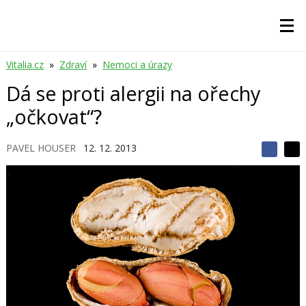
Vitalia.cz
»
Zdraví
»
Nemoci a úrazy
Dá se proti alergii na ořechy
„očkovat“?
PAVEL HOUSER
12. 12. 2013
S
S
S
d
d
d
í
í
í
l
l
e
e
l
j
j
t
e
t
e
e
t
n
n
a
a
F
s
a
í
c
t
e
i
b
X