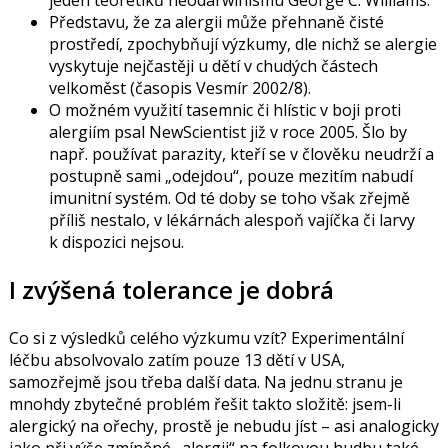
jeden teoretiků neodarwinismu George C. Williams.
Představu, že za alergii může přehnaně čisté
prostředí, zpochybňují výzkumy, dle nichž se alergie
vyskytuje nejčastěji u dětí v chudých částech
velkoměst (časopis Vesmír 2002/8).
O možném využití tasemnic či hlístic v boji proti
alergiím psal NewScientist již v roce 2005. Šlo by
např. používat parazity, kteří se v člověku neudrží a
postupně sami „odejdou“, pouze mezitím nabudí
imunitní systém. Od té doby se toho však zřejmě
příliš nestalo, v lékárnách alespoň vajíčka či larvy
k dispozici nejsou.
I zvýšená tolerance je dobrá
Co si z výsledků celého výzkumu vzít? Experimentální
léčbu absolvovalo zatím pouze 13 dětí v USA,
samozřejmě jsou třeba další data. Na jednu stranu je
mnohdy zbytečné problém řešit takto složitě: jsem-li
alergický na ořechy, prostě je nebudu jíst – asi analogicky