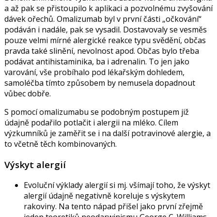
a až pak se přistoupilo k aplikaci a pozvolnému zvyšování
dávek ořechů. Omalizumab byl v první části „očkování“
podáván i nadále, pak se vysadil. Dostavovaly se vesměs
pouze velmi mírné alergické reakce typu svědění, občas
pravda také slinění, nevolnost apod. Občas bylo třeba
podávat antihistaminika, ba i adrenalin. To jen jako
varování, vše probíhalo pod lékařským dohledem,
samoléčba tímto způsobem by nemusela dopadnout
vůbec dobře.
S pomocí omalizumabu se podobným postupem již
údajně podařilo potlačit i alergii na mléko. Cílem
výzkumníků je zaměřit se i na další potravinové alergie, a
to včetně těch kombinovaných.
Výskyt alergií
Evoluční výklady alergií si mj. všímají toho, že výskyt
alergií údajně negativně koreluje s výskytem
rakoviny. Na tento nápad přišel jako první zřejmě