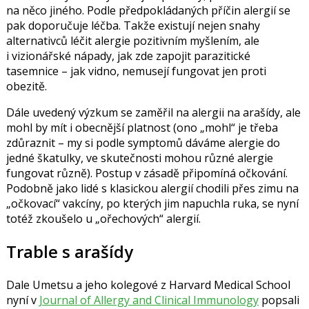
na něco jiného. Podle předpokládaných příčin alergií se
pak doporučuje léčba. Takže existují nejen snahy
alternativců léčit alergie pozitivním myšlením, ale
i vizionářské nápady, jak zde zapojit parazitické
tasemnice – jak vidno, nemusejí fungovat jen proti
obezitě.
Dále uvedený výzkum se zaměřil na alergii na arašídy, ale
mohl by mít i obecnější platnost (ono „mohl“ je třeba
zdůraznit – my si podle symptomů dáváme alergie do
jedné škatulky, ve skutečnosti mohou různé alergie
fungovat různě). Postup v zásadě připomíná očkování.
Podobně jako lidé s klasickou alergií chodili přes zimu na
„očkovací“ vakcíny, po kterých jim napuchla ruka, se nyní
totéž zkoušelo u „ořechových“ alergií.
Trable s arašídy
Dale Umetsu
a jeho kolegové z Harvard Medical School
nyní v
Journal of Allergy and Clinical Immunology
popsali