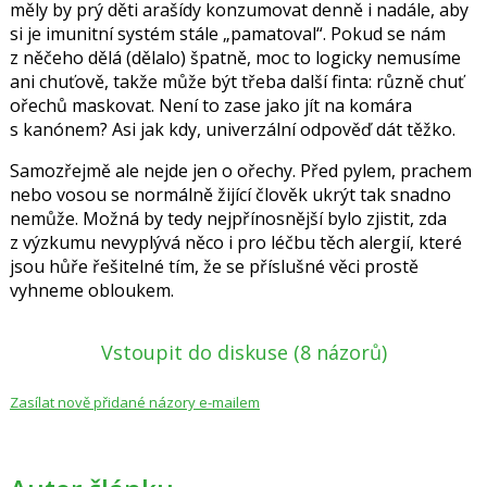
měly by prý děti arašídy konzumovat denně i nadále, aby
si je imunitní systém stále „pamatoval“. Pokud se nám
z něčeho dělá (dělalo) špatně, moc to logicky nemusíme
ani chuťově, takže může být třeba další finta: různě chuť
ořechů maskovat. Není to zase jako jít na komára
s kanónem? Asi jak kdy, univerzální odpověď dát těžko.
Samozřejmě ale nejde jen o ořechy. Před pylem, prachem
nebo vosou se normálně žijící člověk ukrýt tak snadno
nemůže. Možná by tedy nejpřínosnější bylo zjistit, zda
z výzkumu nevyplývá něco i pro léčbu těch alergií, které
jsou hůře řešitelné tím, že se příslušné věci prostě
vyhneme obloukem.
Vstoupit do diskuse
(8 názorů)
Zasílat nově přidané názory e-mailem