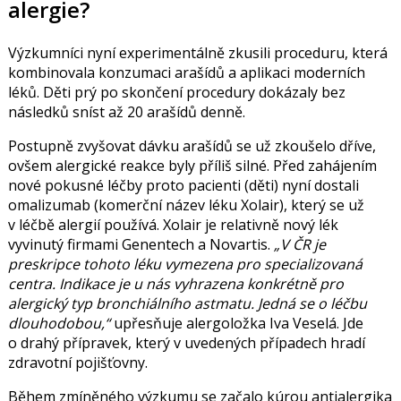
alergie?
Výzkumníci nyní experimentálně zkusili proceduru, která
kombinovala konzumaci arašídů a aplikaci moderních
léků. Děti prý po skončení procedury dokázaly bez
následků sníst až 20 arašídů denně.
Postupně zvyšovat dávku arašídů se už zkoušelo dříve,
ovšem alergické reakce byly příliš silné. Před zahájením
nové pokusné léčby proto pacienti (děti) nyní dostali
omalizumab (komerční název léku Xolair), který se už
v léčbě alergií používá. Xolair je relativně nový lék
vyvinutý firmami Genentech a Novartis.
„V ČR je
preskripce tohoto léku vymezena pro specializovaná
centra. Indikace je u nás vyhrazena konkrétně pro
alergický typ bronchiálního astmatu. Jedná se o léčbu
dlouhodobou,“
upřesňuje alergoložka Iva Veselá. Jde
o drahý přípravek, který v uvedených případech hradí
zdravotní pojišťovny.
Během zmíněného výzkumu se začalo kúrou antialergika