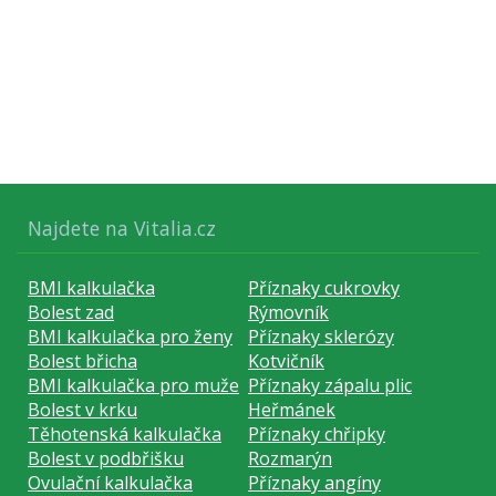
Najdete na Vitalia.cz
BMI kalkulačka
Příznaky cukrovky
Bolest zad
Rýmovník
BMI kalkulačka pro ženy
Příznaky sklerózy
Bolest břicha
Kotvičník
BMI kalkulačka pro muže
Příznaky zápalu plic
Bolest v krku
Heřmánek
Těhotenská kalkulačka
Příznaky chřipky
Bolest v podbřišku
Rozmarýn
Ovulační kalkulačka
Příznaky angíny