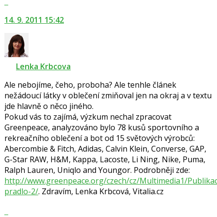
vlákno
na
14. 9. 2011 15:42
další
nový
názor.
K
navigaci
Lenka Krbcova
lze
Ale nebojíme, čeho, proboha? Ale tenhle článek
použít
nežádoucí látky v oblečení zmiňoval jen na okraj a v textu
i
jde hlavně o něco jiného.
klávesy
Pokud vás to zajímá, výzkum nechal zpracovat
N
Greenpeace, analyzováno bylo 78 kusů sportovního a
pro
rekreačního oblečení a bot od 15 světových výrobců:
následující
Abercombie & Fitch, Adidas, Calvin Klein, Converse, GAP,
a
G-Star RAW, H&M, Kappa, Lacoste, Li Ning, Nike, Puma,
P
Ralph Lauren, Uniqlo and Youngor. Podrobněji zde:
pro
http://www.greenpeace.org/czech/cz/Multimedia1/Publika
předchozí
pradlo-2/
nový
. Zdravím, Lenka Krbcová, Vitalia.cz
názor
Zobrazit