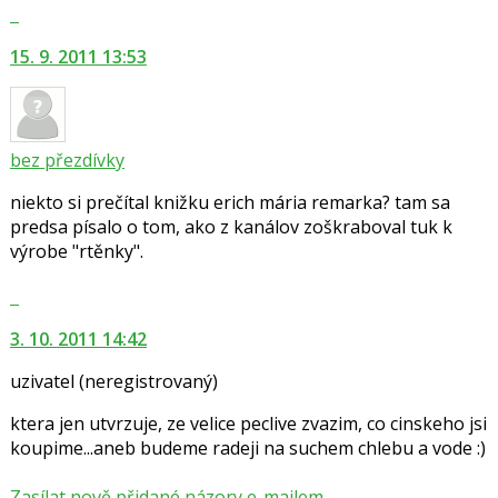
celé
Skok
vlákno
na
15. 9. 2011 13:53
další
nový
názor.
K
navigaci
bez přezdívky
lze
niekto si prečítal knižku erich mária remarka? tam sa
použít
predsa písalo o tom, ako z kanálov zoškraboval tuk k
i
výrobe "rtěnky".
klávesy
N
Skok
pro
na
následující
3. 10. 2011 14:42
další
a
nový
P
uzivatel
(neregistrovaný)
názor.
pro
K
ktera jen utvrzuje, ze velice peclive zvazim, co cinskeho jsi
předchozí
navigaci
koupime...aneb budeme radeji na suchem chlebu a vode :)
nový
lze
názor
použít
Zasílat nově přidané názory e-mailem