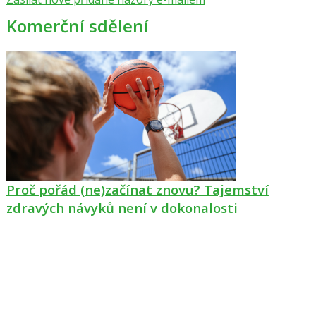
i
Komerční sdělení
klávesy
N
pro
následující
a
P
pro
předchozí
nový
názor
Proč pořád (ne)začínat znovu? Tajemství
zdravých návyků není v dokonalosti