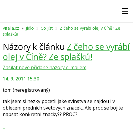
Vitalia.cz
»
Jídlo
»
Co jíst
»
Z čeho se vyrábí olej v Číně? Ze
splašků!
Názory k článku
Z čeho se vyrábí
olej v Číně? Ze splašků!
Zasílat nově přidané názory e-mailem
14. 9. 2011 15:30
tom
(neregistrovaný)
tak jsem si hezky pocetli jake svinstva se najdou i v
obleceni prednich svetovych znacek...Ale proc se bojite
napsat konkretni znacky?? PROC?
Zobrazit
celé
Skok