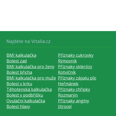
následující
a
P
pro
předchozí
nový
názor
Najdete na Vitalia.cz
BMI kalkulačka
Příznaky cukrovky
Bolest zad
Rýmovník
BMI kalkulačka pro ženy
Příznaky sklerózy
Bolest břicha
Kotvičník
BMI kalkulačka pro muže
Příznaky zápalu plic
Bolest v krku
Heřmánek
Těhotenská kalkulačka
Příznaky chřipky
Bolest v podbřišku
Rozmarýn
Ovulační kalkulačka
Příznaky angíny
Bolest hlavy
Jitrocel