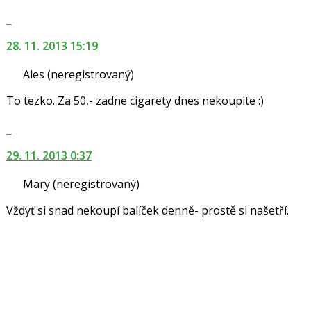
Skok
na
28. 11. 2013 15:19
další
nový
Ales
(neregistrovaný)
názor.
K
To tezko. Za 50,- zadne cigarety dnes nekoupite :)
navigaci
lze
Skok
použít
na
i
29. 11. 2013 0:37
další
klávesy
nový
Mary
(neregistrovaný)
N
názor.
pro
K
Vždyť si snad nekoupí balíček denně- prostě si našetří.
následující
navigaci
a
lze
P
použít
pro
i
předchozí
klávesy
nový
N
názor
pro