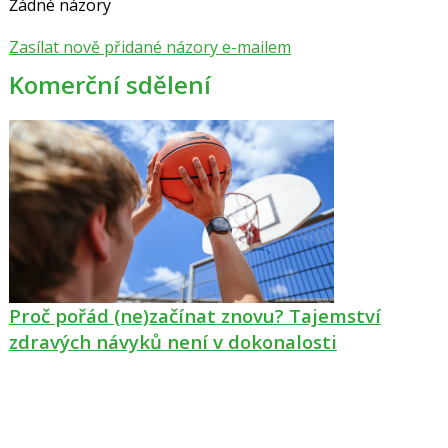
Žádné názory
Zasílat nově přidané názory e-mailem
Komerční sdělení
Proč pořád (ne)začínat znovu? Tajemství
zdravých návyků není v dokonalosti