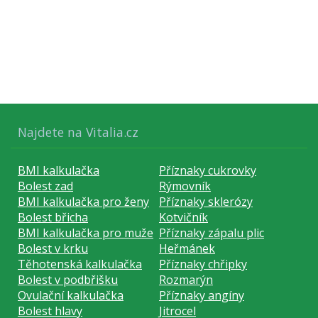
Najdete na Vitalia.cz
BMI kalkulačka
Příznaky cukrovky
Bolest zad
Rýmovník
BMI kalkulačka pro ženy
Příznaky sklerózy
Bolest břicha
Kotvičník
BMI kalkulačka pro muže
Příznaky zápalu plic
Bolest v krku
Heřmánek
Těhotenská kalkulačka
Příznaky chřipky
Bolest v podbřišku
Rozmarýn
Ovulační kalkulačka
Příznaky angíny
Bolest hlavy
Jitrocel