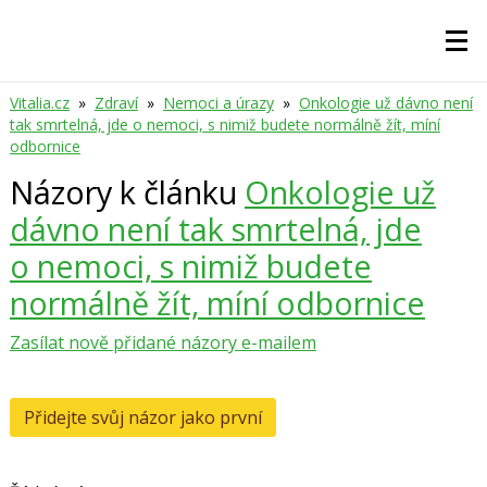
Vitalia.cz
»
Zdraví
»
Nemoci a úrazy
»
Onkologie už dávno není
tak smrtelná, jde o nemoci, s nimiž budete normálně žít, míní
odbornice
Názory k článku
Onkologie už
dávno není tak smrtelná, jde
o nemoci, s nimiž budete
normálně žít, míní odbornice
Zasílat nově přidané názory e-mailem
Přidejte svůj názor jako první