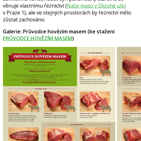
věnuje vlastnímu řeznictví (
Naše maso v Dlouhé ulici
v Praze 1), ale ve stejných prostorách by řeznictví mělo
zůstat zachováno.
Galerie: Průvodce hovězím masem (ke stažení
PRŮVODCE HOVĚZÍM MASEM
)