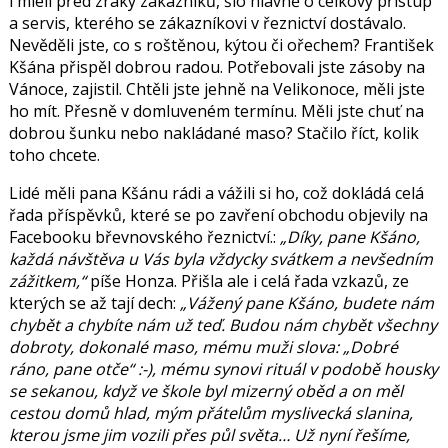
i mleli před zraky zákazníků, šlo hlavně o celkový přístup
a servis, kterého se zákazníkovi v řeznictví dostávalo.
Nevěděli jste, co s roštěnou, kýtou či ořechem? František
Kšána přispěl dobrou radou. Potřebovali jste zásoby na
Vánoce, zajistil. Chtěli jste jehně na Velikonoce, měli jste
ho mít. Přesně v domluveném termínu. Měli jste chuť na
dobrou šunku nebo nakládané maso? Stačilo říct, kolik
toho chcete.
Lidé měli pana Kšánu rádi a vážili si ho, což dokládá celá
řada příspěvků, které se po zavření obchodu objevily na
Facebooku břevnovského řeznictví.:
„Díky, pane Kšáno,
každá návštěva u Vás byla vždycky svátkem a nevšedním
zážitkem,“
píše Honza. Přišla ale i celá řada vzkazů, ze
kterých se až tají dech:
„Vážený pane Kšáno, budete nám
chybět a chybíte nám už teď. Budou nám chybět všechny
dobroty, dokonalé maso, mému muži slova: „Dobré
ráno, pane otče“ :-), mému synovi rituál v podobě housky
se sekanou, když ve škole byl mizerný oběd a on měl
cestou domů hlad, mým přátelům myslivecká slanina,
kterou jsme jim vozili přes půl světa… Už nyní řešíme,