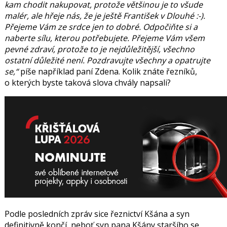
kam chodit nakupovat, protože většinou je to všude
malér, ale hřeje nás, že je ještě František v Dlouhé :-).
Přejeme Vám ze srdce jen to dobré. Odpočiňte si a
naberte sílu, kterou potřebujete. Přejeme Vám všem
pevné zdraví, protože to je nejdůležitější, všechno
ostatní důležité není. Pozdravujte všechny a opatrujte
se,“
píše například paní Zdena. Kolik znáte řezníků,
o kterých byste taková slova chvály napsali?
Podle posledních zpráv sice řeznictví Kšána a syn
definitivně končí, neboť syn pana Kšány staršího se