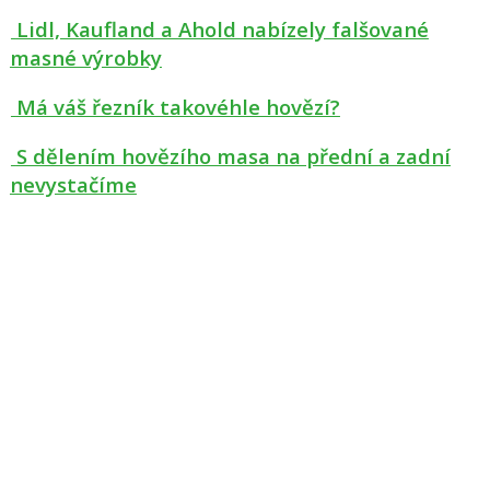
Lidl, Kaufland a Ahold nabízely falšované
masné výrobky
Má váš řezník takovéhle hovězí?
S dělením hovězího masa na přední a zadní
nevystačíme