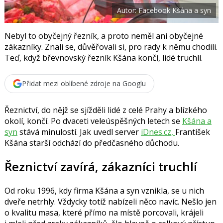
o
Autor: Facebook Kšána a syn
o
k
u
Nebyl to obyčejný řezník, a proto neměl ani obyčejné
zákazníky. Znali se, důvěřovali si, pro rady k němu chodili.
Teď, když břevnovský řezník Kšána končí, lidé truchlí.
Přidat mezi oblíbené zdroje na Googlu
Řeznictví, do nějž se sjížděli lidé z celé Prahy a blízkého
okolí, končí. Po dvaceti veleúspěšných letech se
Kšána a
syn
stává minulostí. Jak uvedl server
iDnes.cz,
František
Kšána starší odchází do předčasného důchodu.
Řeznictví zavírá, zákazníci truchlí
Od roku 1996, kdy firma Kšána a syn vznikla, se u nich
dveře netrhly. Vždycky totiž nabízeli něco navíc. Nešlo jen
o kvalitu masa, které přímo na místě porcovali, krájeli