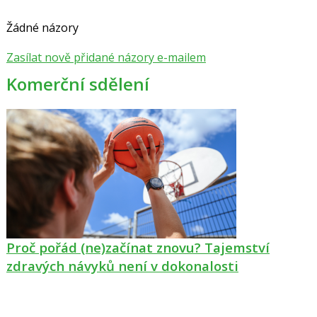
Žádné názory
Zasílat nově přidané názory e-mailem
Komerční sdělení
Proč pořád (ne)začínat znovu? Tajemství
zdravých návyků není v dokonalosti