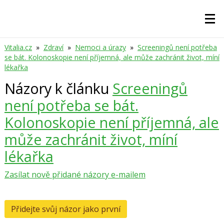
Vitalia.cz
»
Zdraví
»
Nemoci a úrazy
»
Screeningů není potřeba
se bát. Kolonoskopie není příjemná, ale může zachránit život, míní
lékařka
Názory k článku
Screeningů
není potřeba se bát.
Kolonoskopie není příjemná, ale
může zachránit život, míní
lékařka
Zasílat nově přidané názory e-mailem
Přidejte svůj názor jako první