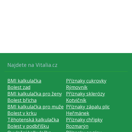
Najdete na Vitalia.cz
BMI kalkulačka
Příznaky cukrovky
Bolest zad
Rýmovník
BMI kalkulačka pro ženy
Příznaky sklerózy
Bolest břicha
Kotvičník
BMI kalkulačka pro muže
Příznaky zápalu plic
Bolest v krku
Heřmánek
Těhotenská kalkulačka
Příznaky chřipky
Bolest v podbřišku
Rozmarýn