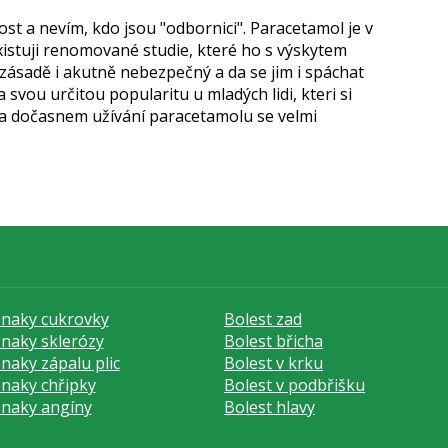
ost a nevím, kdo jsou "odbornici". Paracetamol je v
istuji renomované studie, které ho s výskytem
v zásadě i akutně nebezpečný a da se jim i spáchat
 svou určitou popularitu u mladých lidi, kteri si
m a dočasnem užívání paracetamolu se velmi
znaky cukrovky
Bolest zad
znaky sklerózy
Bolest břicha
znaky zápalu plic
Bolest v krku
znaky chřipky
Bolest v podbřišku
znaky angíny
Bolest hlavy