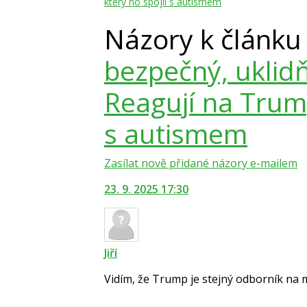
který ho spojil s autismem
Názory k článk
bezpečný, uklidň
Reagují na Trump
s autismem
Zasílat nově přidané názory e-mailem
23. 9. 2025 17:30
Jiří
Vidím, že Trump je stejný odborník na me
Zobrazit