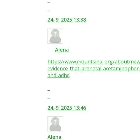
celé
Skok
vlákno
na
24. 9. 2025 13:38
další
nový
názor.
K
navigaci
Alena
lze
https://www.mountsinai.org/about/ne
použít
evidence-that-prenatal-acetaminophen-
i
and-adhd
klávesy
N
Zobrazit
pro
celé
Skok
následující
vlákno
na
a
24. 9. 2025 13:46
další
P
nový
pro
názor.
předchozí
K
nový
navigaci
Alena
názor