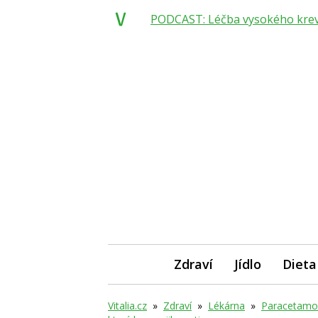
PODCAST: Léčba vysokého krevní
Zdraví
Jídlo
Dieta
Vitalia.cz
»
Zdraví
»
Lékárna
»
Paracetamol 