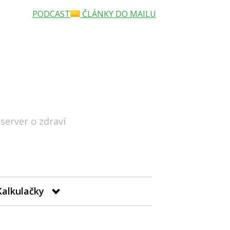
PODCAST
ČLÁNKY DO MAILU
 server o zdraví
Hledat
Kalkulačky