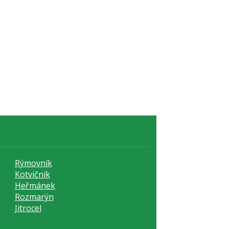
Rýmovník
Kotvičník
Heřmánek
Rozmarýn
Jitrocel