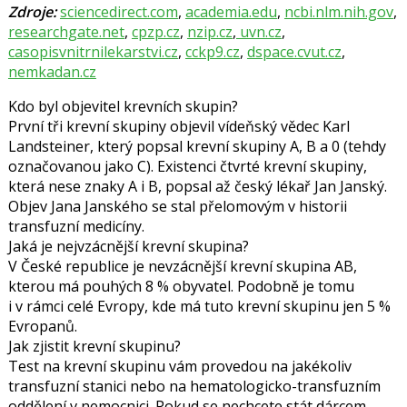
Zdroje:
sciencedirect.com
,
academia.edu
,
ncbi.nlm.nih.gov
,
researchgate.net
,
cpzp.cz
,
nzip.cz
,
uvn.cz
,
casopisvnitrnilekarstvi.cz
,
cckp9.cz
,
dspace.cvut.cz
,
nemkadan.cz
Kdo byl objevitel krevních skupin?
První tři krevní skupiny objevil vídeňský vědec Karl
Landsteiner, který popsal krevní skupiny A, B a 0 (tehdy
označovanou jako C). Existenci čtvrté krevní skupiny,
která nese znaky A i B, popsal až český lékař Jan Janský.
Objev Jana Janského se stal přelomovým v historii
transfuzní medicíny.
Jaká je nejvzácnější krevní skupina?
V České republice je nevzácnější krevní skupina AB,
kterou má pouhých 8 % obyvatel. Podobně je tomu
i v rámci celé Evropy, kde má tuto krevní skupinu jen 5 %
Evropanů.
Jak zjistit krevní skupinu?
Test na krevní skupinu vám provedou na jakékoliv
transfuzní stanici nebo na hematologicko-transfuzním
oddělení v nemocnici. Pokud se nechcete stát dárcem