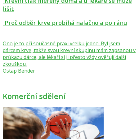
Krevní tlak měřený doma a u lékaře se může
lišit
Proč odběr krve probíhá nalačno a po ránu
Ono je to při současné praxi vcelku jedno. Byl jsem
dárcem krve, takže svou krevní skupinu mám zapsanou v
průkazu dárce, ale lékaři si ji přesto vždy ověřují další
zkouškou.
Ostap Bender
Komerční sdělení