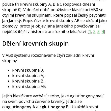
pouze tři krevní skupiny A, B a C (odpovídá dnešní
skupině 0). V dnešní době používáme klasifikaci AB0 se
čtyřmi krevními skupinami, které popsal český psychiatr
Jan Janský
. Popis čtvrté krevní skupiny AB se ukázal jako
zlomový, proto je objev Jana Janského považován za
nejdůležitější v historii transfuzního lékařství. [
1
,
2
,
3
,
4
]
Dělení krevních skupin
V AB0 systému rozeznáváme čtyři základní krevní
skupiny:
krevní skupina 0,
krevní skupina A,
krevní skupina B,
krevní skupina AB.
Jejich klasifikace vychází z toho, jaké aglutinogeny mají
na svém povrchu červené krvinky. Jedná se
o
aglutinogeny A
a
aglutinogeny B
. U každé krevní