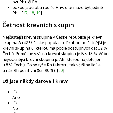
být Rh+ či Rh−,
pokud jsou oba rodiče Rh−, dítě může být jedině
Rh−. [
17
,
18
,
19
]
Četnost krevních skupin
Nejčastější krevní skupina v České republice je
krevní
skupina A
(42 % české populace). Druhou nejčetnější je
krevní skupina 0, kterou má podle dostupných dat 32 %
Čechů. Poměrně vzácná krevní skupina je B s 18 %. Vůbec
nejvzácnější krevní skupina je AB, kterou najdete jen
u 8 % Čechů. Co se týče Rh faktoru, tak většina lidí je
u nás Rh pozitivní (85–90 %). [
20
]
Už jste někdy darovali krev?
Ano
Ne