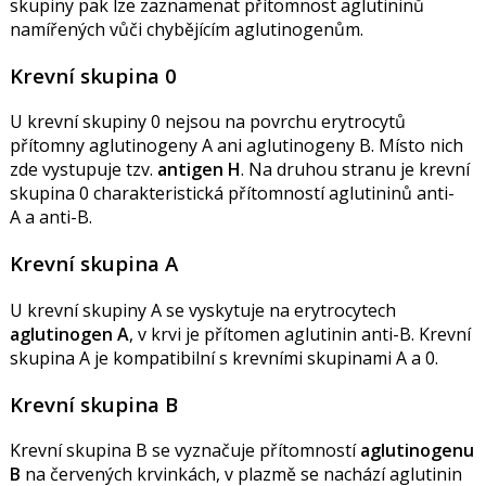
skupiny pak lze zaznamenat přítomnost aglutininů
namířených vůči chybějícím aglutinogenům.
Krevní skupina 0
U krevní skupiny 0 nejsou na povrchu erytrocytů
přítomny aglutinogeny A ani aglutinogeny B. Místo nich
zde vystupuje tzv.
antigen H
. Na druhou stranu je krevní
skupina 0 charakteristická přítomností aglutininů anti-
A a anti-B.
Krevní skupina A
U krevní skupiny A se vyskytuje na erytrocytech
aglutinogen A
, v krvi je přítomen aglutinin anti-B. Krevní
skupina A je kompatibilní s krevními skupinami A a 0.
Krevní skupina B
Krevní skupina B se vyznačuje přítomností
aglutinogenu
B
na červených krvinkách, v plazmě se nachází aglutinin