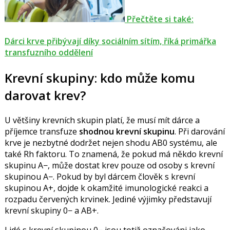
Přečtěte si také:
Dárci krve přibývají díky sociálním sítím, říká primářka
transfuzního oddělení
Krevní skupiny: kdo může komu
darovat krev?
U většiny krevních skupin platí, že musí mít dárce a
příjemce transfuze
shodnou krevní skupinu
. Při darování
krve je nezbytné dodržet nejen shodu AB0 systému, ale
také Rh faktoru. To znamená, že pokud má někdo krevní
skupinu A−, může dostat krev pouze od osoby s krevní
skupinou A−. Pokud by byl dárcem člověk s krevní
skupinou A+, dojde k okamžité imunologické reakci a
rozpadu červených krvinek. Jediné výjimky představují
krevní skupiny 0− a AB+.
Lidé s krevní skupinou 0− jsou totiž označováni jako