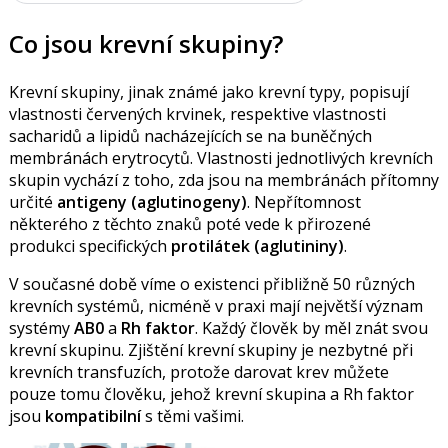
Co jsou krevní skupiny?
Krevní skupiny, jinak známé jako krevní typy, popisují
vlastnosti červených krvinek, respektive vlastnosti
sacharidů a lipidů nacházejících se na buněčných
membránách erytrocytů. Vlastnosti jednotlivých krevních
skupin vychází z toho, zda jsou na membránách přítomny
určité
antigeny (aglutinogeny)
. Nepřítomnost
některého z těchto znaků poté vede k přirozené
produkci specifických
protilátek (aglutininy)
.
V současné době víme o existenci přibližně 50 různých
krevních systémů, nicméně v praxi mají největší význam
systémy
AB0
a
Rh faktor
. Každý člověk by měl znát svou
krevní skupinu. Zjištění krevní skupiny je nezbytné při
krevních transfuzích, protože darovat krev můžete
pouze tomu člověku, jehož krevní skupina a Rh faktor
jsou
kompatibilní
s těmi vašimi.