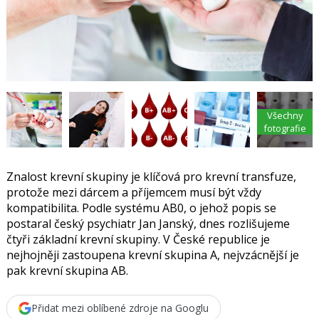
t
e
i
b
X
o
o
k
u
Všechny
fotografie
Znalost krevní skupiny je klíčová pro krevní transfuze,
protože mezi dárcem a příjemcem musí být vždy
kompatibilita. Podle systému AB0, o jehož popis se
postaral český psychiatr Jan Janský, dnes rozlišujeme
čtyři základní krevní skupiny. V České republice je
nejhojněji zastoupena krevní skupina A, nejvzácnější je
pak krevní skupina AB.
Přidat mezi oblíbené zdroje na Googlu