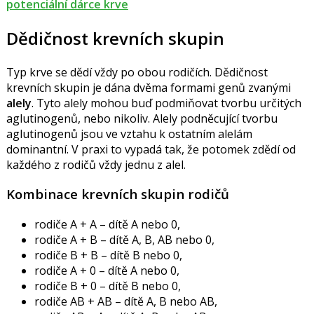
potenciální dárce krve
Dědičnost krevních skupin
Typ krve se dědí vždy po obou rodičích. Dědičnost
krevních skupin je dána dvěma formami genů zvanými
alely
. Tyto alely mohou buď podmiňovat tvorbu určitých
aglutinogenů, nebo nikoliv. Alely podněcující tvorbu
aglutinogenů jsou ve vztahu k ostatním alelám
dominantní. V praxi to vypadá tak, že potomek zdědí od
každého z rodičů vždy jednu z alel.
Kombinace krevních skupin rodičů
rodiče A + A – dítě A nebo 0,
rodiče A + B – dítě A, B, AB nebo 0,
rodiče B + B – dítě B nebo 0,
rodiče A + 0 – dítě A nebo 0,
rodiče B + 0 – dítě B nebo 0,
rodiče AB + AB – dítě A, B nebo AB,