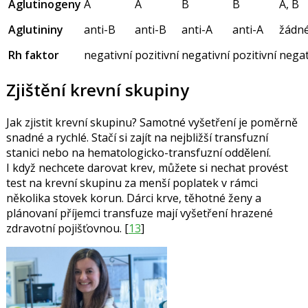
Aglutinogeny
A
A
B
B
A, B
Aglutininy
anti-B
anti-B
anti-A
anti-A
žádn
Rh faktor
negativní
pozitivní
negativní
pozitivní
negat
Zjištění krevní skupiny
Jak zjistit krevní skupinu? Samotné vyšetření je poměrně
snadné a rychlé. Stačí si zajít na nejbližší transfuzní
stanici nebo na hematologicko-transfuzní oddělení.
I když nechcete darovat krev, můžete si nechat provést
test na krevní skupinu za menší poplatek v rámci
několika stovek korun. Dárci krve, těhotné ženy a
plánovaní příjemci transfuze mají vyšetření hrazené
zdravotní pojišťovnou. [
13
]