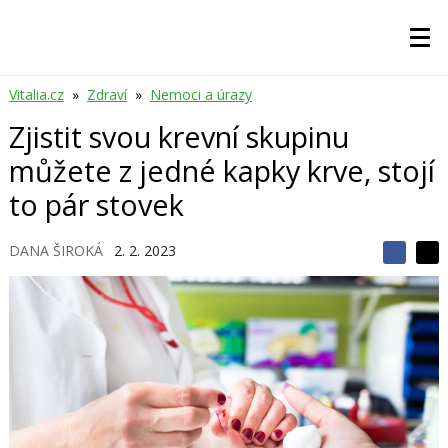
Vitalia.cz
»
Zdraví
»
Nemoci a úrazy
Zjistit svou krevní skupinu
můžete z jedné kapky krve, stojí
to pár stovek
DANA ŠIROKÁ
2. 2. 2023
S
S
S
d
d
d
í
í
í
l
l
e
e
l
j
j
t
e
t
e
e
t
n
n
a
a
F
s
a
í
c