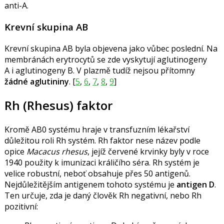
anti-A.
Krevní skupina AB
Krevní skupina AB byla objevena jako vůbec poslední. Na
membránách erytrocytů se zde vyskytují aglutinogeny
A i aglutinogeny B. V plazmě tudíž nejsou přítomny
žádné aglutininy
. [
5
,
6
,
7
,
8
,
9
]
Rh (Rhesus) faktor
Kromě AB0 systému hraje v transfuzním lékařství
důležitou roli Rh systém. Rh faktor nese název podle
opice
Macacus rhesus
, jejíž červené krvinky byly v roce
1940 použity k imunizaci králičího séra. Rh systém je
velice robustní, neboť obsahuje přes 50 antigenů.
Nejdůležitějším antigenem tohoto systému je
antigen D
.
Ten určuje, zda je daný člověk Rh negativní, nebo Rh
pozitivní: