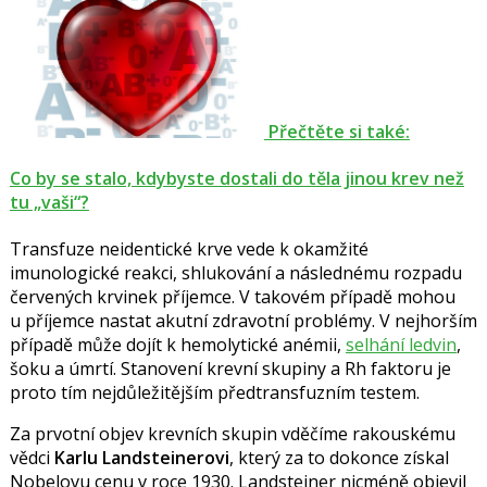
Přečtěte si také:
Co by se stalo, kdybyste dostali do těla jinou krev než
tu „vaši“?
Transfuze neidentické krve vede k okamžité
imunologické reakci, shlukování a následnému rozpadu
červených krvinek příjemce. V takovém případě mohou
u příjemce nastat akutní zdravotní problémy. V nejhorším
případě může dojít k hemolytické anémii,
selhání ledvin
,
šoku a úmrtí. Stanovení krevní skupiny a Rh faktoru je
proto tím nejdůležitějším předtransfuzním testem.
Za prvotní objev krevních skupin vděčíme rakouskému
vědci
Karlu Landsteinerovi
, který za to dokonce získal
Nobelovu cenu v roce 1930. Landsteiner nicméně objevil