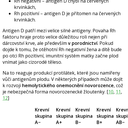
Rh negativní – antigen D chybí na červených
krvinkách,
Rh pozitivní – antigen D je přítomen na červených
krvinkách.
Antigen D patří mezi velice silné antigeny. Povaha Rh
faktoru hraje proto velice důležitou roli nejen při
dárcovství krve, ale především
v porodnictví
. Pokud
dojde k tomu, že otěhotní Rh negativní žena a dítě bude
po otci Rh pozitivní, imunitní systém matky začne plod
vnímat jako cizorodé těleso.
Na to reaguje produkcí protilátek, které jsou namířeny
vůči antigenům plodu. V některých případech může dojít
k rozvoji
hemolytického onemocnění novorozence
, což
je nebezpečná forma novorozenecké žloutenky. [
10
,
11
,
12
]
Krevní
Krevní
Krevní
Krevní
Krevn
skupina
skupina
skupina
skupina
skup
A−
A+
B−
B+
AB−