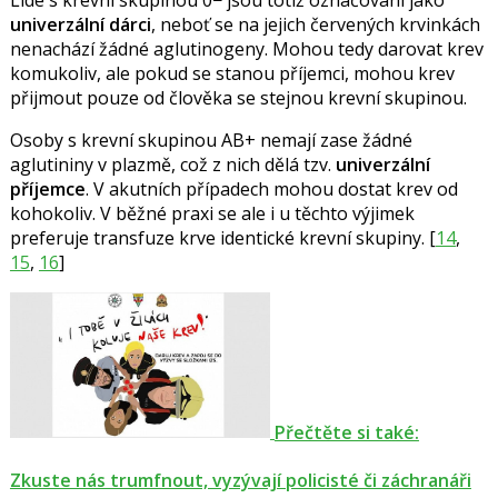
univerzální dárci
, neboť se na jejich červených krvinkách
nenachází žádné aglutinogeny. Mohou tedy darovat krev
komukoliv, ale pokud se stanou příjemci, mohou krev
přijmout pouze od člověka se stejnou krevní skupinou.
Osoby s krevní skupinou AB+ nemají zase žádné
aglutininy v plazmě, což z nich dělá tzv.
univerzální
příjemce
. V akutních případech mohou dostat krev od
kohokoliv. V běžné praxi se ale i u těchto výjimek
preferuje transfuze krve identické krevní skupiny. [
14
,
15
,
16
]
Přečtěte si také:
Zkuste nás trumfnout, vyzývají policisté či záchranáři