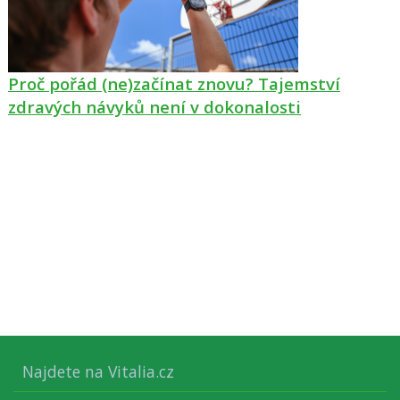
Proč pořád (ne)začínat znovu? Tajemství
zdravých návyků není v dokonalosti
Najdete na Vitalia.cz