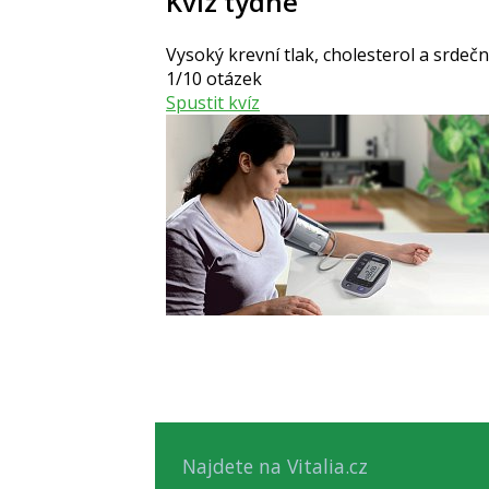
Kvíz týdne
Vysoký krevní tlak, cholesterol a srdeč
1/10 otázek
Spustit kvíz
Najdete na Vitalia.cz