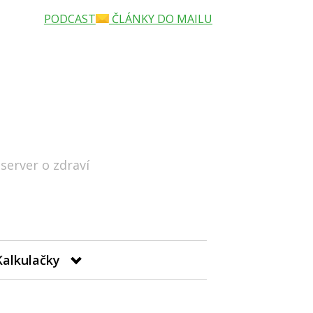
PODCAST
ČLÁNKY DO MAILU
 server o zdraví
Hledat
Kalkulačky