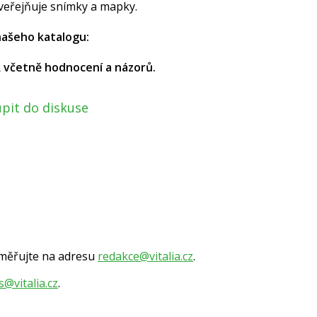
zveřejňuje snímky a mapky.
 našeho katalogu:
R včetně hodnocení a názorů.
pit do diskuse
směřujte na adresu
redakce@vitalia.cz
.
s@vitalia.cz
.