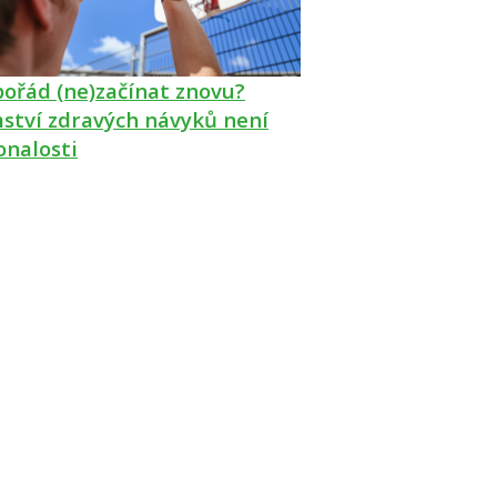
pořád (ne)začínat znovu?
ství zdravých návyků není
onalosti