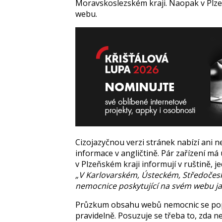
Moravskoslezském kraji. Naopak v Plz
webu.
Cizojazyčnou verzi stránek nabízí ani n
informace v angličtině. Pár zařízení má
v Plzeňském kraji informují v ruštině, j
„V Karlovarském, Ústeckém, Středočesk
nemocnice poskytující na svém webu ja
Průzkum obsahu webů nemocnic se popr
pravidelně. Posuzuje se třeba to, zda n