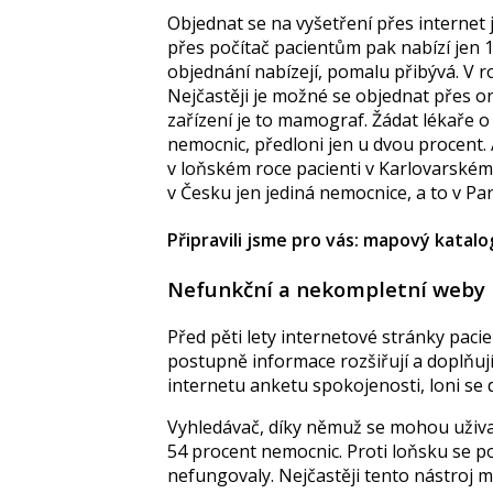
Objednat se na vyšetření přes internet 
přes počítač pacientům pak nabízí jen 
objednání nabízejí, pomalu přibývá. V roc
Nejčastěji je možné se objednat přes on
zařízení je to mamograf. Žádat lékaře o
nemocnic, předloni jen u dvou procent.
v loňském roce pacienti v Karlovarském
v Česku jen jediná nemocnice, a to v Pa
Připravili jsme pro vás: mapový katal
Nefunkční a nekompletní weby
Před pěti lety internetové stránky pac
postupně informace rozšiřují a doplňují
internetu anketu spokojenosti, loni se d
Vyhledávač, díky němuž se mohou uživa
54 procent nemocnic. Proti loňsku se po
nefungovaly. Nejčastěji tento nástroj 