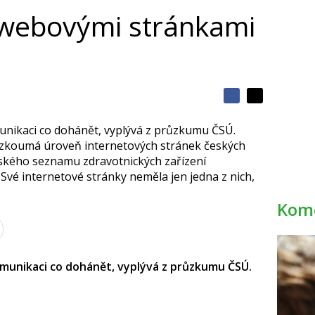
s webovými stránkami
S
S
S
d
d
d
í
unikaci co dohánět, vyplývá z průzkumu ČSÚ.
í
í
l
l
ě zkoumá úroveň internetových stránek českých
e
e
l
j
rského seznamu zdravotnických zařízení
j
t
e
t
 Své internetové stránky neměla jen jedna z nich,
e
e
t
n
n
a
a
Kome
F
s
a
í
c
t
e
i
b
X
o
munikaci co dohánět, vyplývá z průzkumu ČSÚ.
o
k
u