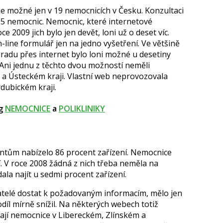
je možné jen v 19 nemocnicích v Česku. Konzultaci
15 nemocnic. Nemocnic, které internetové
e 2009 jich bylo jen devět, loni už o deset víc.
-line formulář jen na jedno vyšetření. Ve většině
 radu přes internet bylo loni možné u desetiny
 Ani jednu z těchto dvou možností neměli
 a Ústeckém kraji. Vlastní web neprovozovala
rdubickém kraji.
og
NEMOCNICE
a
POLIKLINIKY
ientům nabízelo 86 procent zařízení. Nemocnice
. V roce 2008 žádná z nich třeba neměla na
ala najít u sedmi procent zařízení.
telé dostat k požadovaným informacím, mělo jen
díl mírně snížil. Na některých webech totiž
mají nemocnice v Libereckém, Zlínském a