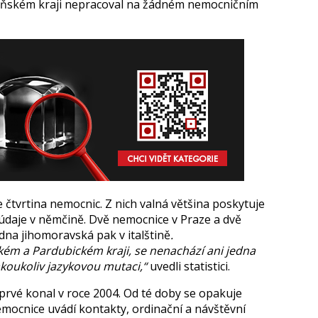
eňském kraji nepracoval na žádném nemocničním
e čtvrtina nemocnic. Z nich valná většina poskytuje
 údaje v němčině. Dvě nemocnice v Praze a dvě
edna jihomoravská pak v italštině
.
ém a Pardubickém kraji, se nenachází ani jedna
koukoliv jazykovou mutaci,“
uvedli statistici.
vé konal v roce 2004. Od té doby se opakuje
emocnice uvádí kontakty, ordinační a návštěvní