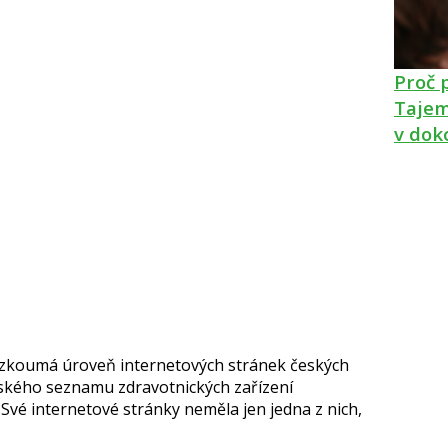
Proč 
Tajem
v dok
ě zkoumá úroveň internetových stránek českých
rského seznamu zdravotnických zařízení
 Své internetové stránky neměla jen jedna z nich,