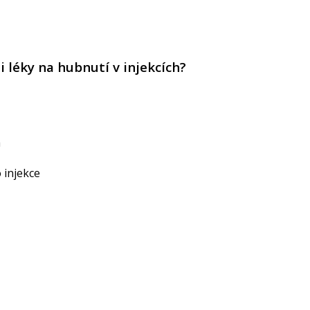
i léky na hubnutí v injekcích?
a
o injekce