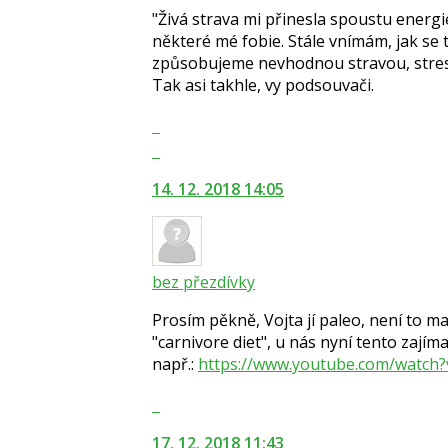
lze
"Živá strava mi přinesla spoustu energi
použít
některé mé fobie. Stále vnímám, jak se 
i
způsobujeme nevhodnou stravou, stre
klávesy
Tak asi takhle, vy podsouvači.
N
Zobrazit
pro
celé
následující
Skok
vlákno
a
na
14. 12. 2018 14:05
P
další
pro
nový
předchozí
názor.
nový
K
názor
navigaci
bez přezdívky
lze
Prosím pěkně, Vojta jí paleo, není to m
použít
"carnivore diet", u nás nyní tento zají
i
např.:
https://www.youtube.com/watch?
klávesy
N
Skok
pro
na
následující
17. 12. 2018 11:43
další