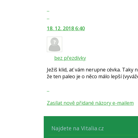
i
Zobrazit
klávesy
celé
N
Skok
vlákno
pro
na
18. 12. 2018 6:40
následující
další
a
nový
P
názor.
pro
K
předchozí
navigaci
bez přezdívky
nový
lze
názor
Ježiš klid, ať vám nerupne cévka. Taky n
použít
že ten paleo je o něco málo lepší (vyváže
i
klávesy
Zobrazit
N
celé
pro
vlákno
Zasílat nově přidané názory e-mailem
následující
a
P
pro
Najdete na Vitalia.cz
předchozí
nový