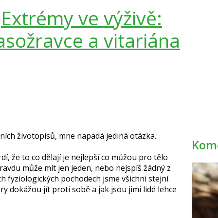
u
Extrémy ve výživě:
masožravce a vitariána
ních životopisů, mne napadá jediná otázka.
Kome
, že to co dělají je nejlepší co můžou pro tělo
pravdu může mít jen jeden, nebo nejspíš žádný z
ích fyziologických pochodech jsme všichni stejní.
y dokážou jít proti sobě a jak jsou jimi lidé lehce