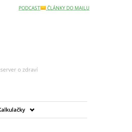
PODCAST
ČLÁNKY DO MAILU
 server o zdraví
Hledat
Kalkulačky