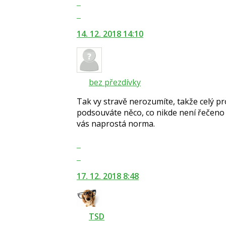
Zobrazit
celé
Skok
vlákno
na
14. 12. 2018 14:10
další
nový
názor.
K
navigaci
bez přezdívky
lze
Tak vy stravě nerozumíte, takže celý p
použít
podsouváte něco, co nikde není řečeno ("t
i
vás naprostá norma.
klávesy
N
Zobrazit
pro
celé
Skok
následující
vlákno
na
a
17. 12. 2018 8:48
další
P
nový
pro
názor.
předchozí
K
nový
TSD
navigaci
názor