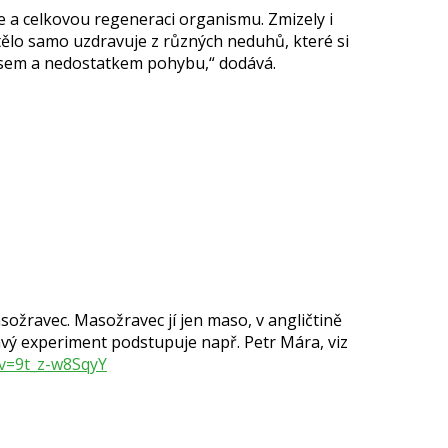
e a celkovou regeneraci organismu. Zmizely i
tělo samo uzdravuje z různých neduhů, které si
sem a nedostatkem pohybu,“ dodává.
asožravec. Masožravec jí jen maso, v angličtině
mavý experiment podstupuje např. Petr Mára, viz
v=9t_z-w8SqyY