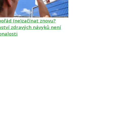
pořád (ne)začínat znovu?
ství zdravých návyků není
onalosti