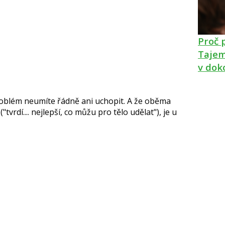
Proč 
Tajem
v dok
roblém neumíte řádně ani uchopit. A že oběma
vrdí.... nejlepší, co můžu pro tělo udělat"), je u