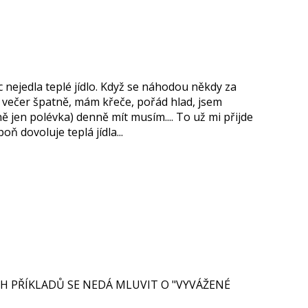
c nejedla teplé jídlo. Když se náhodou někdy za
i večer špatně, mám křeče, pořád hlad, jsem
ně jen polévka) denně mít musím.... To už mi přijde
poň dovoluje teplá jídla...
H PŘÍKLADŮ SE NEDÁ MLUVIT O "VYVÁŽENÉ