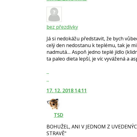
a
nový
P
názor.
pro
K
předchozí
navigaci
bez přezdívky
nový
lze
názor
Já si nedokážu představit, že bych vůbe
použít
celý den nedostanu k teplému, tak je m
i
nadmutá.... Aspoň jedno teplé jídlo (klid
klávesy
ta paleo dieta lepší, je víc vyvážená a as
N
pro
Zobrazit
následující
celé
Skok
a
vlákno
na
P
17. 12. 2018 14:11
další
pro
nový
předchozí
názor.
nový
K
názor
TSD
navigaci
lze
BOHUŽEL, ANI V JEDNOM Z UVEDENÝC
použít
STRAVĚ"