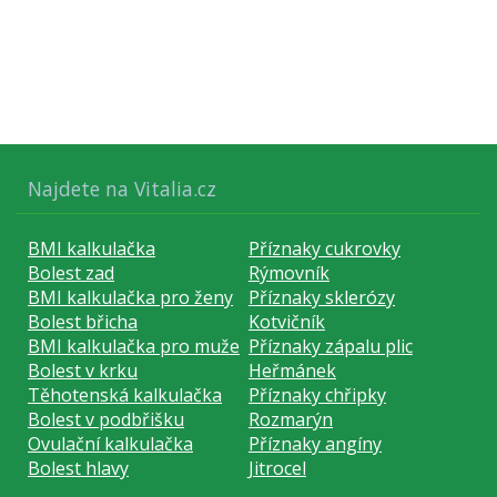
Najdete na Vitalia.cz
BMI kalkulačka
Příznaky cukrovky
Bolest zad
Rýmovník
BMI kalkulačka pro ženy
Příznaky sklerózy
Bolest břicha
Kotvičník
BMI kalkulačka pro muže
Příznaky zápalu plic
Bolest v krku
Heřmánek
Těhotenská kalkulačka
Příznaky chřipky
Bolest v podbřišku
Rozmarýn
Ovulační kalkulačka
Příznaky angíny
Bolest hlavy
Jitrocel