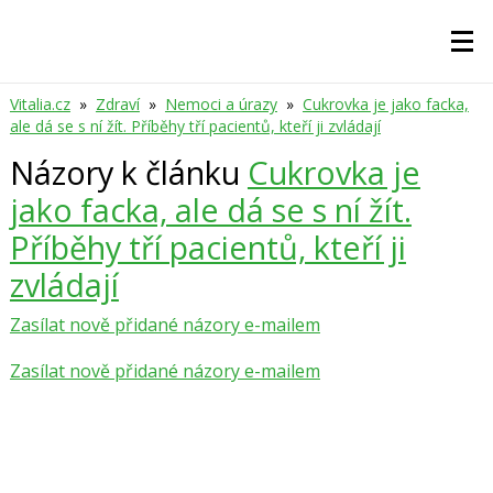
Vitalia.cz
»
Zdraví
»
Nemoci a úrazy
»
Cukrovka je jako facka,
ale dá se s ní žít. Příběhy tří pacientů, kteří ji zvládají
Názory k článku
Cukrovka je
jako facka, ale dá se s ní žít.
Příběhy tří pacientů, kteří ji
zvládají
Zasílat nově přidané názory e-mailem
Zasílat nově přidané názory e-mailem