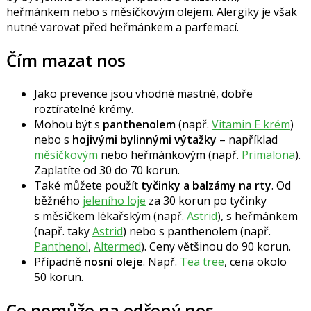
heřmánkem nebo s měsíčkovým olejem. Alergiky je však
nutné varovat před heřmánkem a parfemací.
Čím mazat nos
Jako prevence jsou vhodné mastné, dobře
roztíratelné krémy.
Mohou být s
panthenolem
(např.
Vitamin E krém
)
nebo s
hojivými bylinnými výtažky
– například
měsíčkovým
nebo heřmánkovým (např.
Primalona
).
Zaplatíte od 30 do 70 korun.
Také můžete použít
tyčinky a balzámy na rty
. Od
běžného
jeleního loje
za 30 korun po tyčinky
s měsíčkem lékařským (např.
Astrid
), s heřmánkem
(např. taky
Astrid
) nebo s panthenolem (např.
Panthenol
,
Altermed
). Ceny většinou do 90 korun.
Případně
nosní oleje
. Např.
Tea tree
, cena okolo
50 korun.
Co pomůže na odřený nos