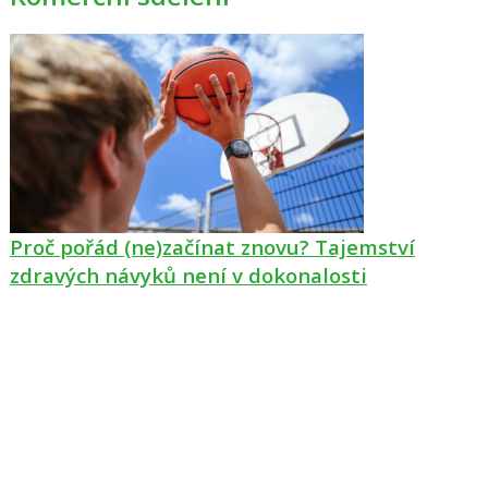
Proč pořád (ne)začínat znovu? Tajemství
zdravých návyků není v dokonalosti