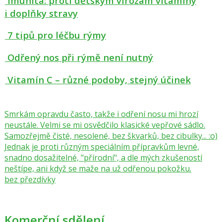
Imunita: proti dětským virózám vitamíny
i doplňky stravy
7 tipů pro léčbu rýmy
Odřený nos při rýmě není nutný
Vitamín C – různé podoby, stejný účinek
Smrkám opravdu často, takže i odření nosu mi hrozí
neustále. Velmi se mi osvědčilo klasické vepřové sádlo.
Samozřejmě čisté, nesolené, bez škvarků, bez cibulky... :o)
Jednak je proti různým speciálním přípravkům levné,
snadno dosažitelné, "přírodní", a dle mých zkušeností
neštípe, ani když se maže na už odřenou pokožku.
bez přezdívky
Komerční sdělení