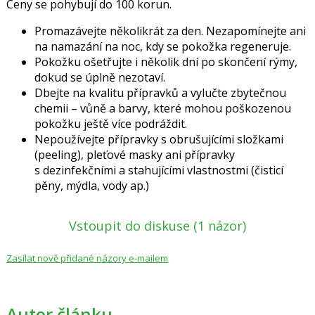
Ceny se pohybují do 100 korun.
Promazávejte několikrát za den. Nezapomínejte ani
na namazání na noc, kdy se pokožka regeneruje.
Pokožku ošetřujte i několik dní po skončení rýmy,
dokud se úplně nezotaví.
Dbejte na kvalitu přípravků a vylučte zbytečnou
chemii – vůně a barvy, které mohou poškozenou
pokožku ještě více podráždit.
Nepoužívejte přípravky s obrušujícími složkami
(peeling), pleťové masky ani přípravky
s dezinfekčními a stahujícími vlastnostmi (čisticí
pěny, mýdla, vody ap.)
Vstoupit do diskuse
(1 názor)
Zasílat nově přidané názory e-mailem
Autor článku