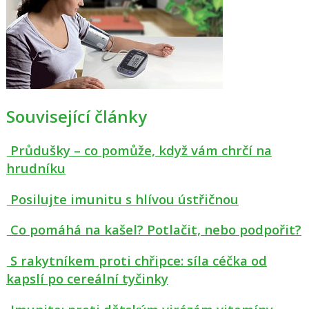
Související články
Průdušky – co pomůže, když vám chrčí na
hrudníku
Posilujte imunitu s hlívou ústřičnou
Co pomáhá na kašel? Potlačit, nebo podpořit?
S rakytníkem proti chřipce: síla céčka od
kapslí po cereální tyčinky