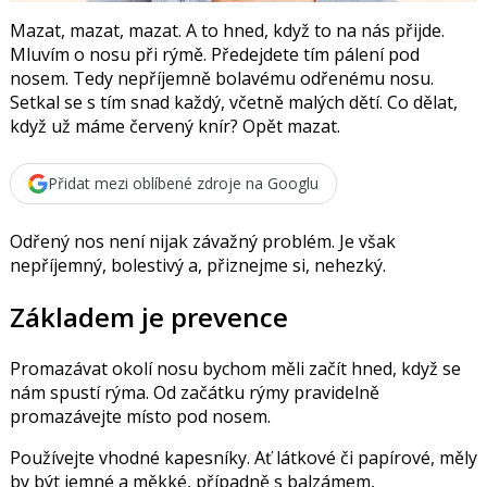
k
u
Mazat, mazat, mazat. A to hned, když to na nás přijde.
Mluvím o nosu při rýmě. Předejdete tím pálení pod
nosem. Tedy nepříjemně bolavému odřenému nosu.
Setkal se s tím snad každý, včetně malých dětí. Co dělat,
když už máme červený knír? Opět mazat.
Přidat mezi oblíbené zdroje na Googlu
Odřený nos není nijak závažný problém. Je však
nepříjemný, bolestivý a, přiznejme si, nehezký.
Základem je prevence
Promazávat okolí nosu bychom měli začít hned, když se
nám spustí rýma. Od začátku rýmy pravidelně
promazávejte místo pod nosem.
Používejte vhodné kapesníky. Ať látkové či papírové, měly
by být jemné a měkké, případně s balzámem,