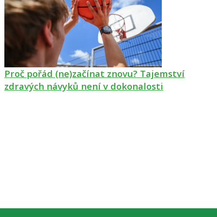
Proč pořád (ne)začínat znovu? Tajemství
zdravých návyků není v dokonalosti