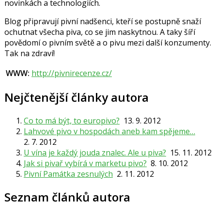
novinkách a technologiích.
Blog připravují pivní nadšenci, kteří se postupně snaží
ochutnat všecha piva, co se jim naskytnou. A taky šíří
povědomí o pivním světě a o pivu mezi další konzumenty.
Tak na zdraví!
WWW:
http://pivnirecenze.cz/
Nejčtenější články autora
Co to má být, to europivo?
13. 9. 2012
Lahvové pivo v hospodách aneb kam spějeme…
2. 7. 2012
U vína je každý jouda znalec. Ale u piva?
15. 11. 2012
Jak si pivař vybírá v marketu pivo?
8. 10. 2012
Pivní Památka zesnulých
2. 11. 2012
Seznam článků autora