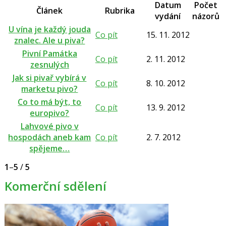
Datum
Počet
Článek
Rubrika
vydání
názorů
U vína je každý jouda
Co pít
15. 11. 2012
znalec. Ale u piva?
Pivní Památka
Co pít
2. 11. 2012
zesnulých
Jak si pivař vybírá v
Co pít
8. 10. 2012
marketu pivo?
Co to má být, to
Co pít
13. 9. 2012
europivo?
Lahvové pivo v
hospodách aneb kam
Co pít
2. 7. 2012
spějeme…
1
–
5
/
5
Komerční sdělení