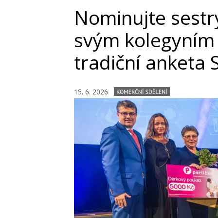
Nominujte sestry
svým kolegyním 
tradiční anketa 
15. 6. 2026