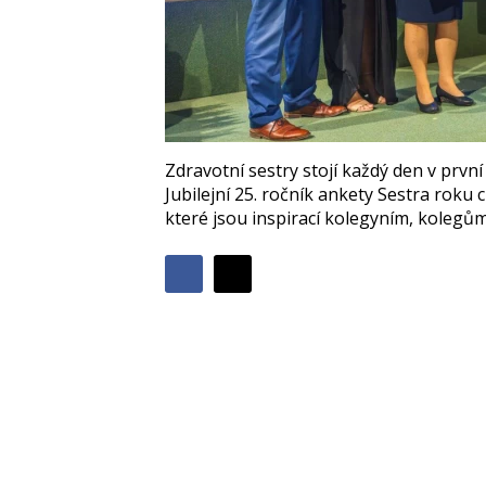
Zdravotní sestry stojí každý den v první l
Jubilejní 25. ročník ankety Sestra roku 
které jsou inspirací kolegyním, kolegů
Sdílet
Sdílejte
Sdílejte
na
na
Facebooku
síti
X