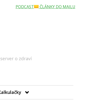
PODCAST
ČLÁNKY DO MAILU
 server o zdraví
Hledat
Kalkulačky