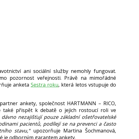
votnictví ani sociální služby nemohly fungovat.
mimo pozornost veřejnosti. Právě na mimořádné
orňuje anketa
Sestra roku
, která letos vstupuje do
í partner ankety, společnost HARTMANN – RICO,
le také přispět k debatě o jejich rostoucí roli ve
 dávno nezajišťují pouze základní ošetřovatelské
odinami pacientů, podílejí se na prevenci a často
ního stavu,“
upozorňuje Martina Šochmanová,
eré je odborným garantem ankety.