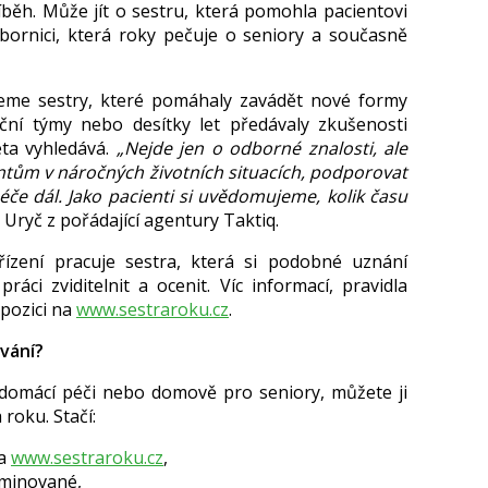
íběh. Může jít o sestru, která pomohla pacientovi
ornici, která roky pečuje o seniory a současně
deme sestry, které pomáhaly zavádět nové formy
ční týmy nebo desítky let předávaly zkušenosti
ta vyhledává.
„Nejde jen o odborné znalosti, ale
tům v náročných životních situacích, podporovat
éče dál. Jako pacienti si uvědomujeme, kolik času
 Uryč z pořádající agentury Taktiq.
ízení pracuje sestra, která si podobné uznání
 práci zviditelnit a ocenit. Víc informací, pravidla
spozici na
www.sestraroku.cz
.
ování?
 domácí péči nebo domově pro seniory, můžete ji
roku. Stačí:
na
www.sestraroku.cz
,
ominované,