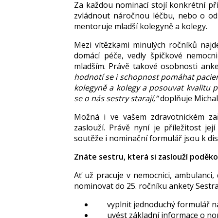
Za každou nominací stojí konkrétní př
zvládnout náročnou léčbu, nebo o odb
mentoruje mladší kolegyně a kolegy.
Mezi vítězkami minulých ročníků naj
domácí péče, vedly špičkové nemocni
mladším. Právě takové osobnosti anke
hodnotí se i schopnost pomáhat pacien
kolegyně a kolegy a posouvat kvalitu p
se o nás sestry starají,“
doplňuje Michal
Možná i ve vašem zdravotnickém zař
zaslouží. Právě nyní je příležitost její
soutěže i nominační formulář jsou k di
Znáte sestru, která si zaslouží poděk
Ať už pracuje v nemocnici, ambulanci,
nominovat do 25. ročníku ankety Sestra 
vyplnit jednoduchý formulář 
uvést základní informace o n