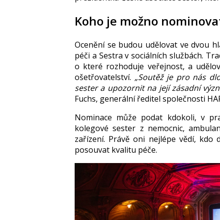
Koho je možno nominova
Ocenění se budou udělovat ve dvou hla
péči a Sestra v sociálních službách. T
o které rozhoduje veřejnost, a udělov
ošetřovatelství.
„Soutěž je pro nás dl
sester a upozornit na její zásadní význ
Fuchs, generální ředitel společnosti 
Nominace může podat kdokoli, v prax
kolegové sester z nemocnic, ambulan
zařízení. Právě oni nejlépe vědí, k
posouvat kvalitu péče.