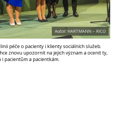
Autor: HARTMANN – RICO
inii péče o pacienty i klienty sociálních služeb.
chce znovu upozornit na jejich význam a ocenit ty,
m i pacientům a pacientkám.