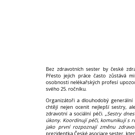
Bez zdravotních sester by české zdra
Přesto jejich práce často zůstává 
osobnosti nelékařských profesí upoz
svého 25. ročníku.
Organizátoři a dlouhodobý generáln
chtějí nejen ocenit nejlepší sestry, a
zdravotní a sociální péči.
„Sestry dnes
úkony. Koordinují péči, komunikují s r
jako první rozpoznají změnu zdravot
prezidentka České asociace sester, kt