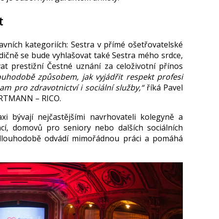
t
vních kategoriích: Sestra v přímé ošetřovatelské
radičně se bude vyhlašovat také Sestra mého srdce,
at prestižní Čestné uznání za celoživotní přínos
ouhodobě způsobem, jak vyjádřit respekt profesi
am pro zdravotnictví i sociální služby,“
říká Pavel
HARTMANN – RICO.
i bývají nejčastějšími navrhovateli kolegyně a
cí, domovů pro seniory nebo dalších sociálních
do dlouhodobě odvádí mimořádnou práci a pomáhá