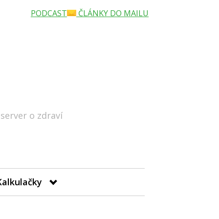
PODCAST
ČLÁNKY DO MAILU
 server o zdraví
Hledat
Kalkulačky