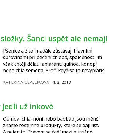
 složky. Šanci uspět ale nemají
Pšenice a žito i nadále zůstávají hlavními
surovinami při pečení chleba, společnost jim
však chtějí dělat i amarant, quinoa, konopí
nebo chia semena. Proč, když se to nevyplatí?
KATEŘINA ČEPELÍKOVÁ
4. 2. 2013
jedli už Inkové
Quinoa, chia, noni nebo baobab jsou méně
známé rostlinné produkty, které se dají jíst.
A nejen to. Právem se řadí mezi nutričně