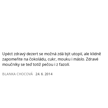
Upéct zdravý dezert se možná zdá být utopií, ale klidně
zapomeňte na čokoládu, cukr, mouku i máslo. Zdravé
moučníky se teď totiž pečou i z fazolí.
BLANKA CHOCOVÁ
24. 6. 2014