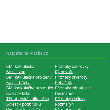
Najdete na Vitalia.cz
BMI kalkulačka
Příznaky cukrovky
Bolest zad
Rýmovník
BMI kalkulačka pro ženy
Příznaky sklerózy
Bolest břicha
Kotvičník
BMI kalkulačka pro muže
Příznaky zápalu plic
Bolest v krku
Heřmánek
Těhotenská kalkulačka
Příznaky chřipky
Bolest v podbřišku
Rozmarýn
Ovulační kalkulačka
Příznaky angíny