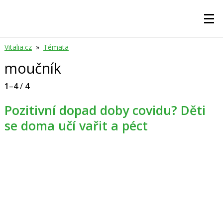
Vitalia.cz
»
Témata
moučník
1
–
4
/
4
Pozitivní dopad doby covidu? Děti
se doma učí vařit a péct