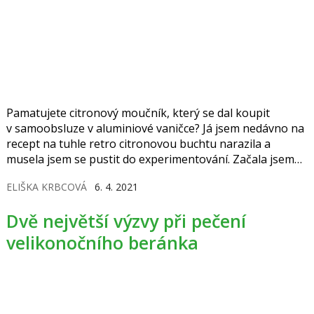
Pamatujete citronový moučník, který se dal koupit
v samoobsluze v aluminiové vaničce? Já jsem nedávno na
recept na tuhle retro citronovou buchtu narazila a
musela jsem se pustit do experimentování. Začala jsem
péct a hledat tu nejvíc retro babetu, která by mi
ELIŠKA KRBCOVÁ
6. 4. 2021
připomněla chuť dětství.
Dvě největší výzvy při pečení
velikonočního beránka