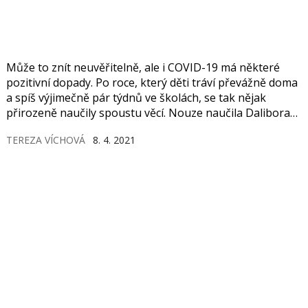
Může to znít neuvěřitelně, ale i COVID-19 má některé
pozitivní dopady. Po roce, který děti tráví převážně doma
a spíš výjimečně pár týdnů ve školách, se tak nějak
přirozeně naučily spoustu věcí. Nouze naučila Dalibora
housti. A děti péci, když mají chuť na sladké. Jak na to
TEREZA VÍCHOVÁ
8. 4. 2021
jednoduše, radí Alena Paldusová, manažerka programu
Zdravá 5 Nadačního fondu Albert.