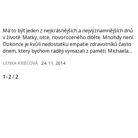
Má to být jeden z nejkrásnějších a nejvýznamnějších dnů
v životě. Matky, otce, novorozeného dítěte. Mnohdy není.
Dokonce je kvůli nedostatku empatie zdravotníků často
dnem, který bychom raději vymazali z paměti. Michaela
Kalusová to chce změnit.
LENKA KRBCOVÁ
24. 11. 2014
1
–
2
/
2