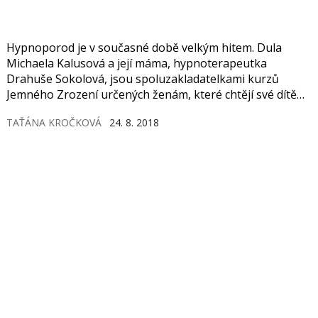
Hypnoporod je v současné době velkým hitem. Dula
Michaela Kalusová a její máma, hypnoterapeutka
Drahuše Sokolová, jsou spoluzakladatelkami kurzů
Jemného Zrození určených ženám, které chtějí své dítě
přivést na svět přirozenou cestou.
TAŤÁNA KROČKOVÁ
24. 8. 2018