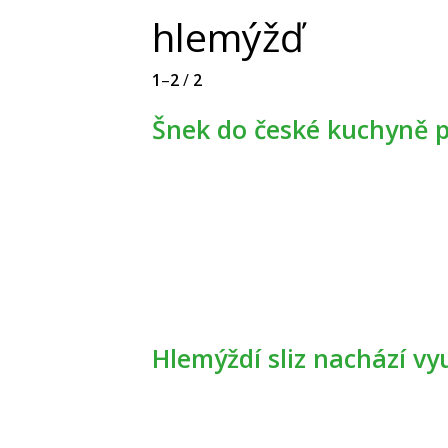
hlemýžď
1
–
2
/
2
Šnek do české kuchyně pa
Hlemýždí sliz nachází vy