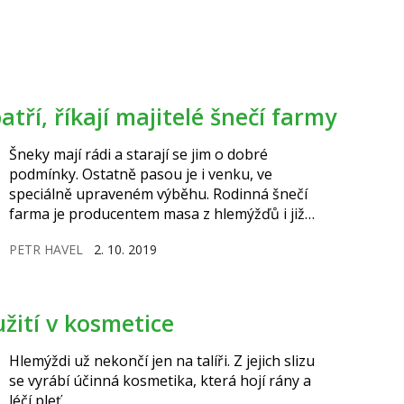
tří, říkají majitelé šnečí farmy
Šneky mají rádi a starají se jim o dobré
podmínky. Ostatně pasou je i venku, ve
speciálně upraveném výběhu. Rodinná šnečí
farma je producentem masa z hlemýžďů i již
hotových delikates.
PETR HAVEL
2. 10. 2019
užití v kosmetice
Hlemýždi už nekončí jen na talíři. Z jejich slizu
se vyrábí účinná kosmetika, která hojí rány a
léčí pleť.