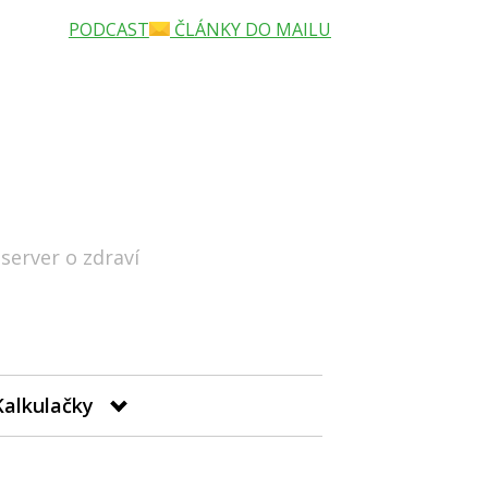
PODCAST
ČLÁNKY DO MAILU
 server o zdraví
Hledat
Kalkulačky