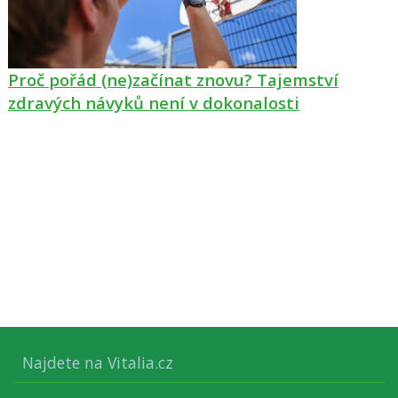
Proč pořád (ne)začínat znovu? Tajemství
zdravých návyků není v dokonalosti
Najdete na Vitalia.cz