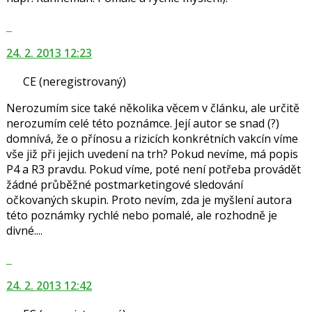
Skok
na
24. 2. 2013 12:23
další
nový
CE
(neregistrovaný)
názor.
K
Nerozumím sice také několika věcem v článku, ale určitě
navigaci
nerozumím celé této poznámce. Její autor se snad (?)
lze
domnívá, že o přínosu a rizicích konkrétních vakcín víme
použít
vše již při jejich uvedení na trh? Pokud nevíme, má popis
i
P4 a R3 pravdu. Pokud víme, poté není potřeba provádět
klávesy
žádné průběžné postmarketingové sledování
N
očkovaných skupin. Proto nevím, zda je myšlení autora
pro
této poznámky rychlé nebo pomalé, ale rozhodně je
následující
divné....
a
P
Skok
pro
na
předchozí
24. 2. 2013 12:42
další
nový
nový