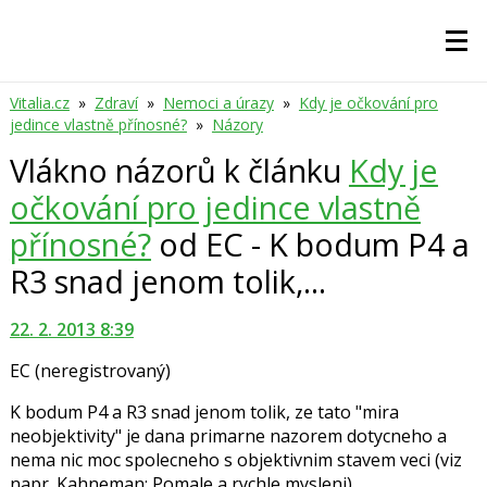
Vitalia.cz
»
Zdraví
»
Nemoci a úrazy
»
Kdy je očkování pro
jedince vlastně přínosné?
»
Názory
Vlákno názorů k článku
Kdy je
očkování pro jedince vlastně
přínosné?
od EC - K bodum P4 a
R3 snad jenom tolik,...
22. 2. 2013 8:39
EC
(neregistrovaný)
K bodum P4 a R3 snad jenom tolik, ze tato "mira
neobjektivity" je dana primarne nazorem dotycneho a
nema nic moc spolecneho s objektivnim stavem veci (viz
napr. Kahneman: Pomale a rychle mysleni).