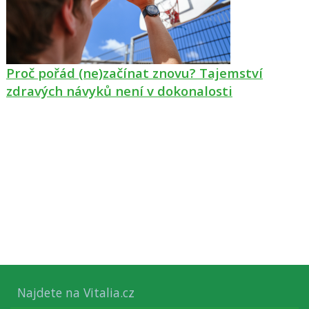
Proč pořád (ne)začínat znovu? Tajemství
zdravých návyků není v dokonalosti
Najdete na Vitalia.cz