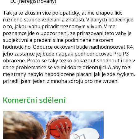
EC
(neregistrovaný)
názor
názor.
K
Tak ja to zkusim vice polopaticky, at me chapou lide
navigaci
ruzneho stupne vzdelani a znalosti. V danych bodech jde
lze
o to, jakou vahu priradit neznamym vlivum. V me
použít
poznamce jde o upozorneni, ze prirazovani teto vahy je
i
subjektivni a predem silne podminene nazorem
klávesy
hodnoticiho. Odpurce ockovani bude nadhodnocovat R4,
N
jeho zastance jej bude naopak podhodnocovat. Pro P3
pro
obracene. Proto se taky tezko dokazout shodnout i lide v
následující
dane problematice se velmi dobre orientujici. A aby to z
a
me strany nebylo nepodlozene placani jak je zde zvykem,
P
priradil jsem jeden z mnoha zdroju pro me tvrzeni.
pro
předchozí
Komerční sdělení
nový
názor