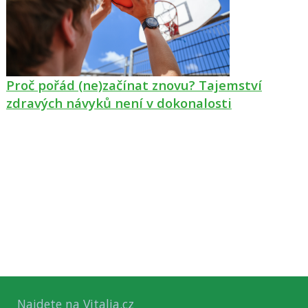
Proč pořád (ne)začínat znovu? Tajemství
zdravých návyků není v dokonalosti
Najdete na Vitalia.cz