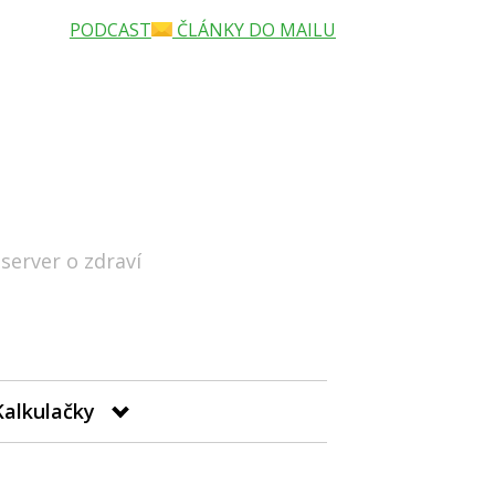
PODCAST
ČLÁNKY DO MAILU
 server o zdraví
Hledat
Kalkulačky