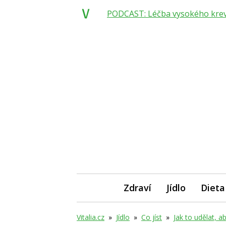
PODCAST: Léčba vysokého krevní
Zdraví
Jídlo
Dieta
Vitalia.cz
»
Jídlo
»
Co jíst
»
Jak to udělat, a