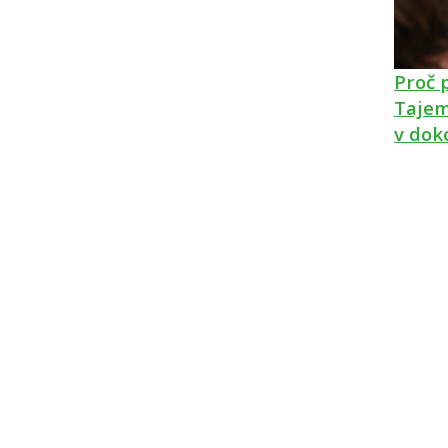
Proč 
Tajem
v dok