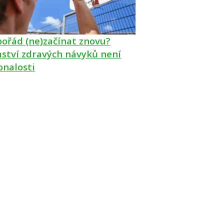
pořád (ne)začínat znovu?
ství zdravých návyků není
onalosti