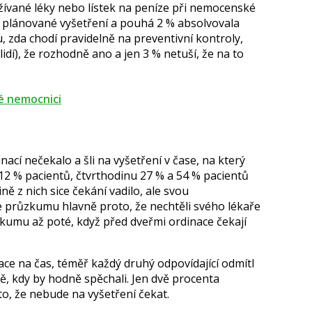
žívané léky nebo lístek na peníze při nemocenské
a plánované vyšetření a pouhá 2 % absolvovala
u, zda chodí pravidelně na preventivní kontroly,
dí), že rozhodně ano a jen 3 % netuší, že na to
é nemocnici
cí nečekalo a šli na vyšetření v čase, na který
 12 % pacientů, čtvrthodinu 27 % a 54 % pacientů
ně z nich sice čekání vadilo, ale svou
e průzkumu hlavně proto, že nechtěli svého lékaře
zkumu až poté, když před dveřmi ordinace čekají
inace na čas, téměř každý druhý odpovídající odmítl
adě, kdy by hodně spěchali. Jen dvě procenta
 to, že nebude na vyšetření čekat.