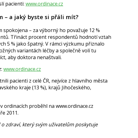
lí pacienti:
www.ordinace.cz
 – a jaký byste si přáli mít?
m spokojena – za výborný ho považuje 12 %
entů. Třináct procent respondentů hodnotí vztah
ch 5 % jako špatný. V rámci výzkumu přiznalo
ožných variantách léčby a společně volí tu
říct, aby doktora nenaštvali.
z:
www.ordinace.cz
li pacienti z celé ČR, nejvíce z hlavního města
vského kraje (13 %), krajů Jihočeského,
v ordinacích proběhl na www.ordinace.cz
ře 2011.
 o zdraví, který svým uživatelům poskytuje