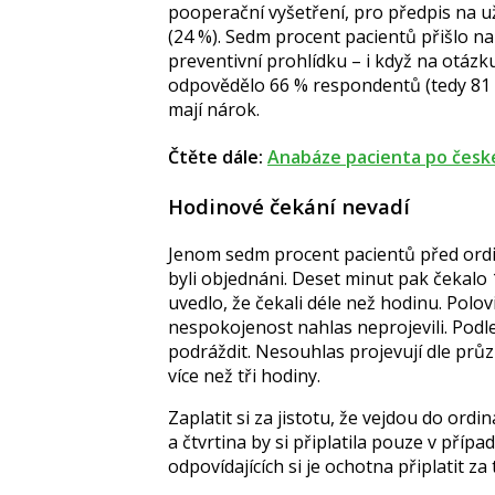
pooperační vyšetření, pro předpis na u
(24 %). Sedm procent pacientů přišlo n
preventivní prohlídku – i když na otázk
odpovědělo 66 % respondentů (tedy 81 li
mají nárok.
Čtěte dále:
Anabáze pacienta po česk
Hodinové čekání nevadí
Jenom sedm procent pacientů před ordina
byli objednáni. Deset minut pak čekalo
uvedlo, že čekali déle než hodinu. Polovi
nespokojenost nahlas neprojevili. Podl
podráždit. Nesouhlas projevují dle prů
více než tři hodiny.
Zaplatit si za jistotu, že vejdou do ord
a čtvrtina by si připlatila pouze v příp
odpovídajících si je ochotna připlatit za