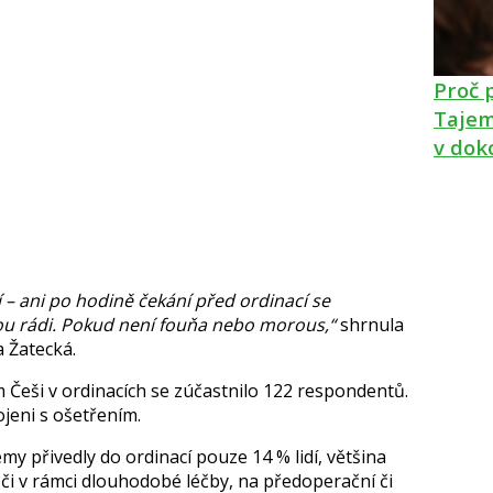
Proč 
Tajem
v dok
í – ani po hodině čekání před ordinací se
nou rádi. Pokud není fouňa nebo morous,“
shrnula
 Žatecká
.
Češi v ordinacích se zúčastnilo 122 respondentů.
kojeni s ošetřením.
y přivedly do ordinací pouze 14 % lidí, většina
či v rámci dlouhodobé léčby, na předoperační či