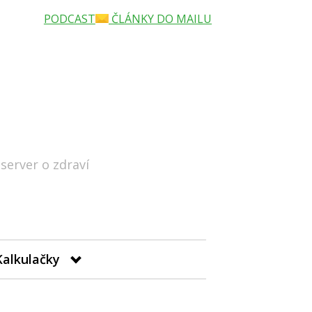
PODCAST
ČLÁNKY DO MAILU
 server o zdraví
Hledat
Kalkulačky