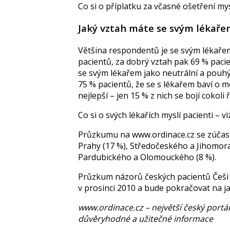
Co si o příplatku za včasné ošetření mys
Jaký vztah máte se svým lékařem
Většina respondentů je se svým lékaře
pacientů, za dobrý vztah pak 69 % paci
se svým lékařem jako neutrální a pouhý
75 % pacientů, že se s lékařem baví o m
nejlepší – jen 15 % z nich se bojí cokoli 
Co si o svých lékařích myslí pacienti – vi
Průzkumu na www.ordinace.cz se zúčastni
Prahy (17 %), Středočeského a Jihomora
Pardubického a Olomouckého (8 %).
Průzkum názorů českých pacientů Češi 
v prosinci 2010 a bude pokračovat na ja
www.ordinace.cz – největší český portál
důvěryhodné a užitečné informace