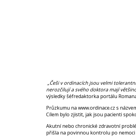
„Češi v ordinacích jsou velmi tolerantn
nerozčilují a svého doktora mají větši
výsledky šéfredaktorka portálu
Romana
Průzkumu na www.ordinace.cz s názvem 
Cílem bylo zjistit, jak jsou pacienti spo
Akutní nebo chronické zdravotní problém
přišla na povinnou kontrolu po nemoci 