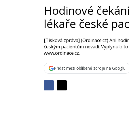
Hodinové čekání
lékaře české pa
[Tisková zpráva] (Ordinace.cz) Ani hodi
českým pacientům nevadí. Vyplynulo to
www.ordinace.cz.
Přidat mezi oblíbené zdroje na Googlu
Sdílet
Sdílejte
Sdílejte
na
na
Facebooku
síti
X