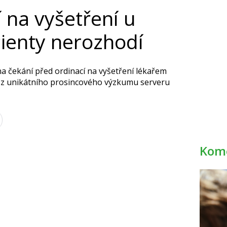
 na vyšetření u
cienty nerozhodí
na čekání před ordinací na vyšetření lékařem
 z unikátního prosincového výzkumu serveru
Kome