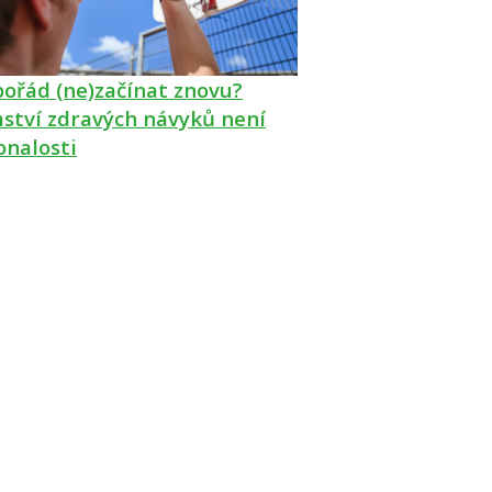
pořád (ne)začínat znovu?
ství zdravých návyků není
onalosti