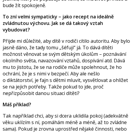
bude žít spokojeně.
To zní velmi sympaticky – jako recept na ideálně
zvládnutou výchovu. Jak se dá takový vztah
vybudovat?
Přijde mi důležité, aby dítě v rodiči cítilo autoritu. Aby bylo
jasně dáno, že tady tomu „šéfuji“ já. To dává dítěti
možnost věnovat se svým dětským úkolům – poznávání
okolního světa, navazování vztahů, dospívání atd. Dává
mu to jistotu, že se na rodiče může spolehnout, že ho
ochrání, že je s nimi v bezpečí. Aby ale nešlo
o diktátorství, je fajn s dětmi mluvit, vysvětlovat a ohlížet
se na jejich potřeby. Takže pokud to jde, proč
nepřizpůsobit danou situaci dítěti?
Máš příklad?
Tak například chci, aby si dcera uklidila pokoj (adekvátně
věku uklízím s ní, pomáhám méně a méně, až to zvládne
sama). Pokud je zrovna uprostřed nějaké činnosti, nebo