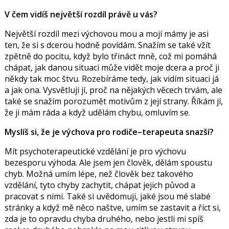
V čem vidíš největší rozdíl právě u vás?
Největší rozdíl mezi výchovou mou a mojí mámy je asi
ten, že si s dcerou hodně povídám. Snažím se také vžít
zpětně do pocitu, když bylo třináct mně, což mi pomáhá
chápat, jak danou situaci může vidět moje dcera a proč ji
někdy tak moc štvu. Rozebíráme tedy, jak vidím situaci já
a jak ona. Vysvětluji jí, proč na nějakých věcech trvám, ale
také se snažím porozumět motivům z její strany. Říkám jí,
že ji mám ráda a když udělám chybu, omluvím se.
Myslíš si, že je výchova pro rodiče–terapeuta snazší?
Mít psychoterapeutické vzdělání je pro výchovu
bezesporu výhoda. Ale jsem jen člověk, dělám spoustu
chyb. Možná umím lépe, než člověk bez takového
vzdělání, tyto chyby zachytit, chápat jejich původ a
pracovat s nimi. Také si uvědomuji, jaké jsou mé slabé
stránky a když mě něco naštve, umím se zastavit a říct si,
zda je to opravdu chyba druhého, nebo jestli mi spíš