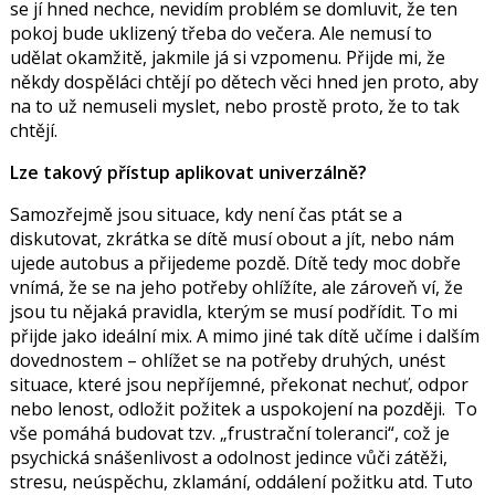
se jí hned nechce, nevidím problém se domluvit, že ten
pokoj bude uklizený třeba do večera. Ale nemusí to
udělat okamžitě, jakmile já si vzpomenu. Přijde mi, že
někdy dospěláci chtějí po dětech věci hned jen proto, aby
na to už nemuseli myslet, nebo prostě proto, že to tak
chtějí.
Lze takový přístup aplikovat univerzálně?
Samozřejmě jsou situace, kdy není čas ptát se a
diskutovat, zkrátka se dítě musí obout a jít, nebo nám
ujede autobus a přijedeme pozdě. Dítě tedy moc dobře
vnímá, že se na jeho potřeby ohlížíte, ale zároveň ví, že
jsou tu nějaká pravidla, kterým se musí podřídit. To mi
přijde jako ideální mix. A mimo jiné tak dítě učíme i dalším
dovednostem – ohlížet se na potřeby druhých, unést
situace, které jsou nepříjemné, překonat nechuť, odpor
nebo lenost, odložit požitek a uspokojení na později. To
vše pomáhá budovat tzv. „frustrační toleranci“, což je
psychická snášenlivost a odolnost jedince vůči zátěži,
stresu, neúspěchu, zklamání, oddálení požitku atd. Tuto