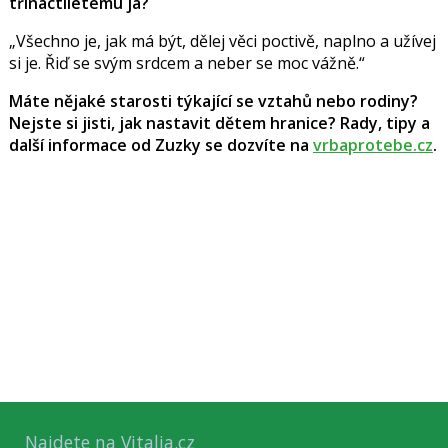
třináctiletému já?
„Všechno je, jak má být, dělej věci poctivě, naplno a užívej
si je. Řiď se svým srdcem a neber se moc vážně.“
Máte nějaké starosti týkající se vztahů nebo rodiny?
Nejste si jisti, jak nastavit dětem hranice? Rady, tipy a
další informace od Zuzky se dozvíte na
vrbaprotebe.cz
.
Najdete na Vitalia.cz