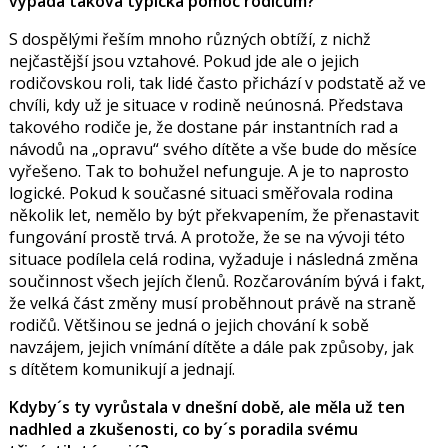
vypadá taková typická pomoc rodičům?
S dospělými řeším mnoho různých obtíží, z nichž
nejčastější jsou vztahové. Pokud jde ale o jejich
rodičovskou roli, tak lidé často přichází v podstatě až ve
chvíli, kdy už je situace v rodině neúnosná. Představa
takového rodiče je, že dostane pár instantních rad a
návodů na „opravu“ svého dítěte a vše bude do měsíce
vyřešeno. Tak to bohužel nefunguje. A je to naprosto
logické. Pokud k současné situaci směřovala rodina
několik let, nemělo by být překvapením, že přenastavit
fungování prostě trvá. A protože, že se na vývoji této
situace podílela celá rodina, vyžaduje i následná změna
součinnost všech jejích členů. Rozčarováním bývá i fakt,
že velká část změny musí proběhnout právě na straně
rodičů. Většinou se jedná o jejich chování k sobě
navzájem, jejich vnímání dítěte a dále pak způsoby, jak
s dítětem komunikují a jednají.
Kdyby´s ty vyrůstala v dnešní době, ale měla už ten
nadhled a zkušenosti, co by´s poradila svému