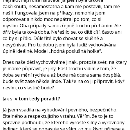
zakřiknutá, nesamostatná a kam mě postavili, tam mě
našli. Fungovala jsem na příkazy, nemohla jsem
odporovat a nikdo moc nepátral po tom, co si
myslím.
Oba případy samozřejmě trochu přeháním. Ale
dřív byla taková doba. Neřešilo se, co dítě cítí, často ani
co by si přálo. Důležité bylo chovat se slušně a
nevyčnívat. Pro tu dobu jsem byla tudíž vychovávána
úplně ideálně. Model „hodná poslušná holka“.
Dnes naše děti vychováváme jinak, protože svět, na který
je máme připravit, je jiný. Past trochu vidím v tom, že
doba se mění rychle a až bude má dcera sama dospělá,
bude svět zase někde jinde. Takže na co ji připravit, když
nevím, co vlastně bude?
Jak si v tom tedy poradit?
Já jsem vsadila na vybudování pevného, bezpečného,
čitelného a respektujícího vztahu. Věřím, že to je to
správné podhoubí, ze kterého vyroste silný a vyrovnaný
jedinec, který se popasuje se vším, co mu život přinese a