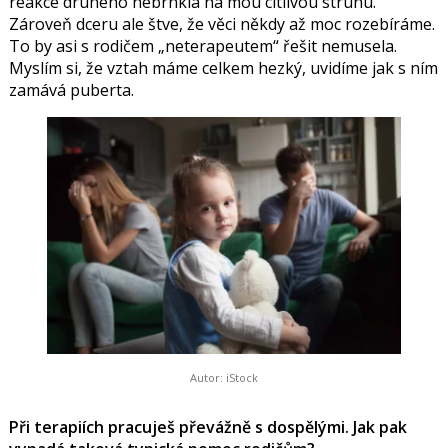
reakce druhého nebrnkla na mou citlivou strunu.
Zároveň dceru ale štve, že věci někdy až moc rozebíráme.
To by asi s rodičem „neterapeutem“ řešit nemusela.
Myslím si, že vztah máme celkem hezký, uvidíme jak s ním
zamává puberta.
Autor: iStock
Při terapiích pracuješ převážně s dospělými. Jak pak