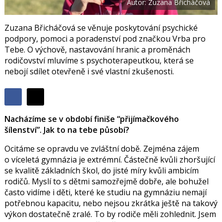
Autor: Zuzana Břicháčová
Zuzana Břicháčová se věnuje poskytování psychické
podpory, pomoci a poradenství pod značkou Vrba pro
Tebe. O výchově, nastavování hranic a proměnách
rodičovství mluvíme s psychoterapeutkou, která se
nebojí sdílet otevřeně i své vlastní zkušenosti.
Sdílet
Sdílejte
Sdílejte
na
Nacházíme se v období finiše “přijímačkového
na
Facebooku
šílenství”. Jak to na tebe působí?
síti
X
Ocitáme se opravdu ve zvláštní době. Zejména zájem
o víceletá gymnázia je extrémní. Částečně kvůli zhoršující
se kvalitě základních škol, do jisté míry kvůli ambicím
rodičů. Myslí to s dětmi samozřejmě dobře, ale bohužel
často vidíme i děti, které ke studiu na gymnáziu nemají
potřebnou kapacitu, nebo nejsou zkrátka ještě na takový
výkon dostatečně zralé. To by rodiče měli zohlednit. Jsem