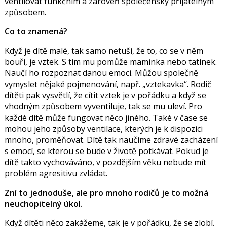
ventilovat funkčním a zároveň společensky přijatelným
způsobem.
Co to znamená?
Když je dítě malé, tak samo netuší, že to, co se v něm
bouří, je vztek. S tím mu pomůže maminka nebo tatínek.
Naučí ho rozpoznat danou emoci. Můžou společně
vymyslet nějaké pojmenování, např. „vztekavka“. Rodič
dítěti pak vysvětlí, že cítit vztek je v pořádku a když se
vhodným způsobem vyventiluje, tak se mu uleví.
Pro
každé dítě může fungovat něco jiného. Také v čase se
mohou jeho způsoby ventilace, kterých je k dispozici
mnoho, proměňovat.
Dítě tak naučíme zdravé zacházení
s emocí, se kterou se bude v životě potkávat.
Pokud je
dítě takto vychováváno, v pozdějším věku nebude mít
problém agresitivu zvládat.
Zní to jednoduše, ale pro mnoho rodičů je to možná
neuchopitelný úkol.
Když dítěti něco zakážeme, tak je v pořádku, že se zlobí.