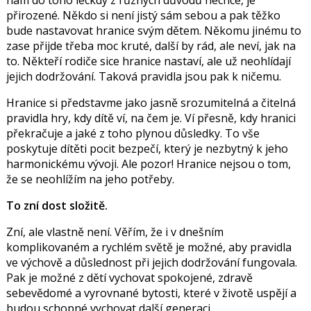
přirozené. Někdo si není jistý sám sebou a pak těžko
bude nastavovat hranice svým dětem. Někomu jinému to
zase přijde třeba moc kruté, další by rád, ale neví, jak na
to. Někteří rodiče sice hranice nastaví, ale už neohlídají
jejich dodržování. Taková pravidla jsou pak k ničemu.
Hranice si představme jako jasně srozumitelná a čitelná
pravidla hry, kdy dítě ví, na čem je. Ví přesně, kdy hranici
překračuje a jaké z toho plynou důsledky. To vše
poskytuje dítěti pocit bezpečí, který je nezbytný k jeho
harmonickému vývoji. Ale pozor! Hranice nejsou o tom,
že se neohlížím na jeho potřeby.
To zní dost složitě.
Zní, ale vlastně není. Věřím, že i v dnešním
komplikovaném a rychlém světě je možné, aby pravidla
ve výchově a důslednost při jejich dodržování fungovala.
Pak je možné z dětí vychovat spokojené, zdravě
sebevědomé a vyrovnané bytosti, které v životě uspějí a
budou schopné vychovat další generaci.