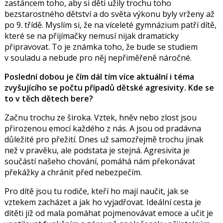
zastáncem toho, aby si děti užily trochu toho
bezstarostného dětství a do světa výkonu byly vrženy až
po 9. třídě. Myslím si, že na víceleté gymnázium patří dítě,
které se na přijímačky nemusí nijak dramaticky
připravovat. To je známka toho, že bude se studiem
v souladu a nebude pro něj nepřiměřeně náročné.
Poslední dobou je čím dál tím více aktuální i téma
zvyšujícího se počtu případů dětské agresivity. Kde se
to v těch dětech bere?
Začnu trochu ze široka. Vztek, hněv nebo zlost jsou
přirozenou emocí každého z nás. A jsou od pradávna
důležité pro přežití. Dnes už samozřejmě trochu jinak
než v pravěku, ale podstata je stejná. Agresivita je
součástí našeho chování, pomáhá nám překonávat
překážky a chránit před nebezpečím.
Pro dítě jsou tu rodiče, kteří ho mají naučit, jak se
vztekem zacházet a jak ho vyjadřovat. Ideální cesta je
dítěti již od mala pomáhat pojmenovávat emoce a učit je