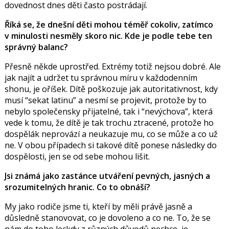
dovednost dnes děti často postrádají.
Říká se, že dnešní děti mohou téměř cokoliv, zatímco
v minulosti nesměly skoro nic. Kde je podle tebe ten
správný balanc?
Přesně někde uprostřed. Extrémy totiž nejsou dobré. Ale
jak najít a udržet tu správnou míru v každodenním
shonu, je oříšek. Dítě poškozuje jak autoritativnost, kdy
musí “sekat latinu” a nesmí se projevit, protože by to
nebylo společensky přijatelné, tak i “nevýchova”, která
vede k tomu, že dítě je tak trochu ztracené, protože ho
dospělák neprovází a neukazuje mu, co se může a co už
ne. V obou případech si takové dítě ponese následky do
dospělosti, jen se od sebe mohou lišit.
Jsi známá jako zastánce utváření pevných, jasných a
srozumitelných hranic. Co to obnáší?
My jako rodiče jsme ti, kteří by měli právě jasně a
důsledně stanovovat, co je dovoleno a co ne. To, že se
nám do toho leckdy z různých důvodů nechce, je