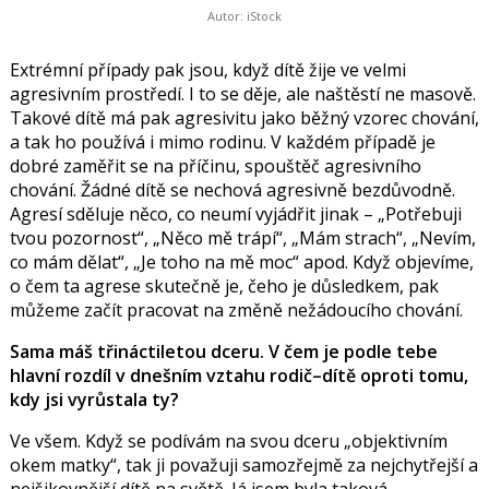
Autor: iStock
Extrémní případy pak jsou, když dítě žije ve velmi
agresivním prostředí. I to se děje, ale naštěstí ne masově.
Takové dítě má pak agresivitu jako běžný vzorec chování,
a tak ho používá i mimo rodinu. V každém případě je
dobré zaměřit se na příčinu, spouštěč agresivního
chování. Žádné dítě se nechová agresivně bezdůvodně.
Agresí sděluje něco, co neumí vyjádřit jinak – „Potřebuji
tvou pozornost“, „Něco mě trápí“, „Mám strach“, „Nevím,
co mám dělat“, „Je toho na mě moc“ apod. Když objevíme,
o čem ta agrese skutečně je, čeho je důsledkem, pak
můžeme začít pracovat na změně nežádoucího chování.
Sama máš třináctiletou dceru. V čem je podle tebe
hlavní rozdíl v dnešním vztahu rodič–dítě oproti tomu,
kdy jsi vyrůstala ty?
Ve všem. Když se podívám na svou dceru „objektivním
okem matky“, tak ji považuji samozřejmě za nejchytřejší a
nejšikovnější dítě na světě.
Já jsem byla taková