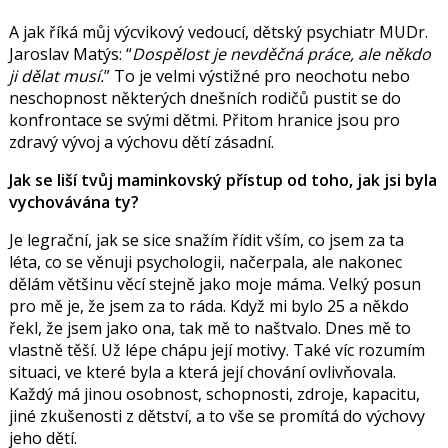
A jak říká můj výcvikový vedoucí, dětský psychiatr MUDr.
Jaroslav Matýs: “
Dospělost je nevděčná práce, ale někdo
ji dělat musí.
” To je velmi výstižné pro neochotu nebo
neschopnost některých dnešních rodičů pustit se do
konfrontace se svými dětmi. Přitom hranice jsou pro
zdravý vývoj a výchovu dětí zásadní.
Jak se liší tvůj maminkovský přístup od toho, jak jsi byla
vychovávána ty?
Je legrační, jak se sice snažím řídit vším, co jsem za ta
léta, co se věnuji psychologii, načerpala, ale nakonec
dělám většinu věcí stejně jako moje máma. Velký posun
pro mě je, že jsem za to ráda. Když mi bylo 25 a někdo
řekl, že jsem jako ona, tak mě to naštvalo. Dnes mě to
vlastně těší. Už lépe chápu její motivy. Také víc rozumím
situaci, ve které byla a která její chování ovlivňovala.
Každý má jinou osobnost, schopnosti, zdroje, kapacitu,
jiné zkušenosti z dětství, a to vše se promítá do výchovy
jeho dětí.