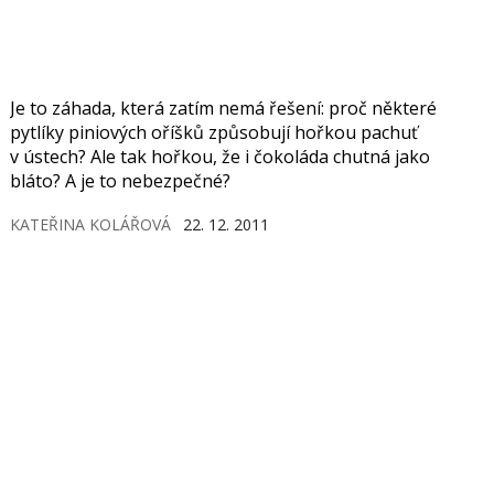
Je to záhada, která zatím nemá řešení: proč některé
pytlíky piniových oříšků způsobují hořkou pachuť
v ústech? Ale tak hořkou, že i čokoláda chutná jako
bláto? A je to nebezpečné?
KATEŘINA KOLÁŘOVÁ
22. 12. 2011