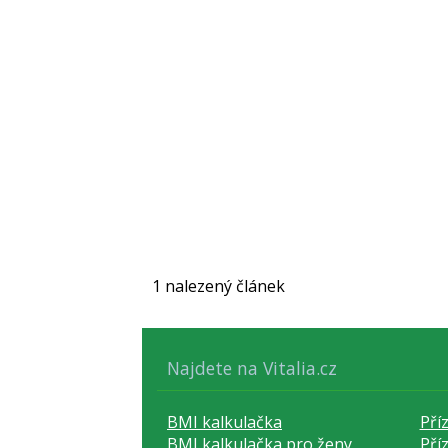
1 nalezený článek
Najdete na Vitalia.cz
BMI kalkulačka
Pří
BMI kalkulačka pro ženy
Pří