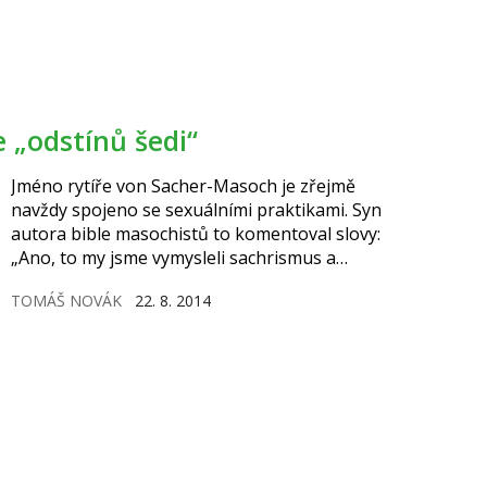
 „odstínů šedi“
Jméno rytíře von Sacher-Masoch je zřejmě
navždy spojeno se sexuálními praktikami. Syn
autora bible masochistů to komentoval slovy:
„Ano, to my jsme vymysleli sachrismus a
Masochův dort.“
TOMÁŠ NOVÁK
22. 8. 2014