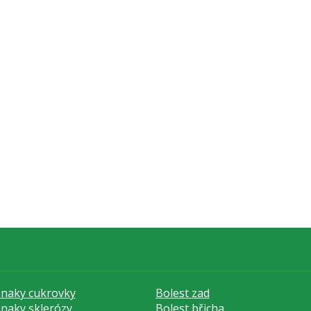
znaky cukrovky
Bolest zad
znaky sklerózy
Bolest břicha