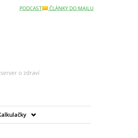
PODCAST
ČLÁNKY DO MAILU
 server o zdraví
Hledat
Kalkulačky